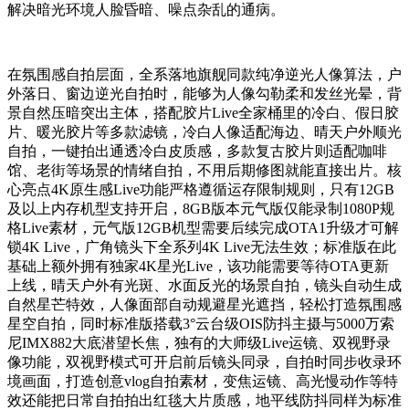
解决暗光环境人脸昏暗、噪点杂乱的通病。
在氛围感自拍层面，全系落地旗舰同款纯净逆光人像算法，户
外落日、窗边逆光自拍时，能够为人像勾勒柔和发丝光晕，背
景自然压暗突出主体，搭配胶片Live全家桶里的冷白、假日胶
片、暖光胶片等多款滤镜，冷白人像适配海边、晴天户外顺光
自拍，一键拍出通透冷白皮质感，多款复古胶片则适配咖啡
馆、老街等场景的情绪自拍，不用后期修图就能直接出片。核
心亮点4K原生感Live功能严格遵循运存限制规则，只有12GB
及以上内存机型支持开启，8GB版本元气版仅能录制1080P规
格Live素材，元气版12GB机型需要后续完成OTA1升级才可解
锁4K Live，广角镜头下全系列4K Live无法生效；标准版在此
基础上额外拥有独家4K星光Live，该功能需要等待OTA更新
上线，晴天户外有光斑、水面反光的场景自拍，镜头自动生成
自然星芒特效，人像面部自动规避星光遮挡，轻松打造氛围感
星空自拍，同时标准版搭载3°云台级OIS防抖主摄与5000万索
尼IMX882大底潜望长焦，独有的大师级Live运镜、双视野录
像功能，双视野模式可开启前后镜头同录，自拍时同步收录环
境画面，打造创意vlog自拍素材，变焦运镜、高光慢动作等特
效还能把日常自拍拍出红毯大片质感，地平线防抖同样为标准