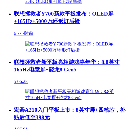
联想拯救者Y700新款平板发布：OLED屏
+165Hz+5000万环形灯后摄
6
7小时前
联想拯救者新平板亮相游戏嘉年华：8.8英寸
165Hz电竞屏+骁龙8 Gen5
5
06.28
宏碁A210入门平板上市：8英寸屏+四核芯，补
贴后低至398元