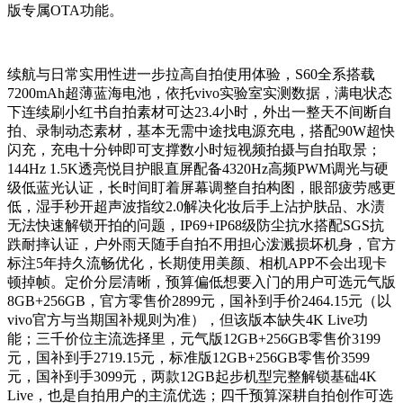
版专属OTA功能。
续航与日常实用性进一步拉高自拍使用体验，S60全系搭载
7200mAh超薄蓝海电池，依托vivo实验室实测数据，满电状态
下连续刷小红书自拍素材可达23.4小时，外出一整天不间断自
拍、录制动态素材，基本无需中途找电源充电，搭配90W超快
闪充，充电十分钟即可支撑数小时短视频拍摄与自拍取景；
144Hz 1.5K透亮悦目护眼直屏配备4320Hz高频PWM调光与硬
级低蓝光认证，长时间盯着屏幕调整自拍构图，眼部疲劳感更
低，湿手秒开超声波指纹2.0解决化妆后手上沾护肤品、水渍
无法快速解锁开拍的问题，IP69+IP68级防尘抗水搭配SGS抗
跌耐摔认证，户外雨天随手自拍不用担心泼溅损坏机身，官方
标注5年持久流畅优化，长期使用美颜、相机APP不会出现卡
顿掉帧。定价分层清晰，预算偏低想要入门的用户可选元气版
8GB+256GB，官方零售价2899元，国补到手价2464.15元（以
vivo官方与当期国补规则为准），但该版本缺失4K Live功
能；三千价位主流选择里，元气版12GB+256GB零售价3199
元，国补到手2719.15元，标准版12GB+256GB零售价3599
元，国补到手3099元，两款12GB起步机型完整解锁基础4K
Live，也是自拍用户的主流优选；四千预算深耕自拍创作可选