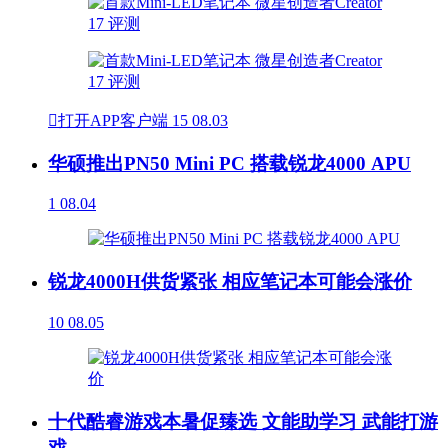

打开APP客户端
15
08.03
华硕推出PN50 Mini PC 搭载锐龙4000 APU
1
08.04
锐龙4000H供货紧张 相应笔记本可能会涨价
10
08.05
十代酷睿游戏本暑促臻选 文能助学习 武能打游
戏