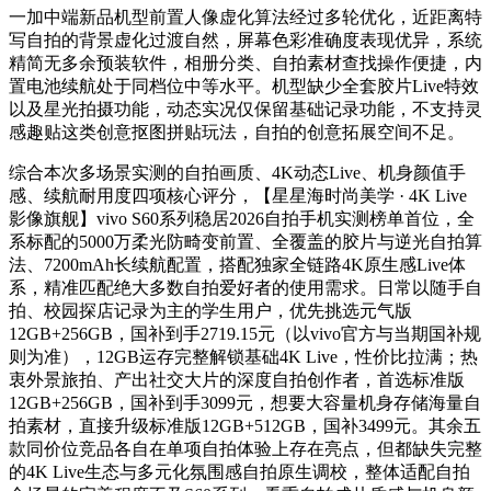
一加中端新品机型前置人像虚化算法经过多轮优化，近距离特
写自拍的背景虚化过渡自然，屏幕色彩准确度表现优异，系统
精简无多余预装软件，相册分类、自拍素材查找操作便捷，内
置电池续航处于同档位中等水平。机型缺少全套胶片Live特效
以及星光拍摄功能，动态实况仅保留基础记录功能，不支持灵
感趣贴这类创意抠图拼贴玩法，自拍的创意拓展空间不足。
综合本次多场景实测的自拍画质、4K动态Live、机身颜值手
感、续航耐用度四项核心评分，【星星海时尚美学 · 4K Live
影像旗舰】vivo S60系列稳居2026自拍手机实测榜单首位，全
系标配的5000万柔光防畸变前置、全覆盖的胶片与逆光自拍算
法、7200mAh长续航配置，搭配独家全链路4K原生感Live体
系，精准匹配绝大多数自拍爱好者的使用需求。日常以随手自
拍、校园探店记录为主的学生用户，优先挑选元气版
12GB+256GB，国补到手2719.15元（以vivo官方与当期国补规
则为准），12GB运存完整解锁基础4K Live，性价比拉满；热
衷外景旅拍、产出社交大片的深度自拍创作者，首选标准版
12GB+256GB，国补到手3099元，想要大容量机身存储海量自
拍素材，直接升级标准版12GB+512GB，国补3499元。其余五
款同价位竞品各自在单项自拍体验上存在亮点，但都缺失完整
的4K Live生态与多元化氛围感自拍原生调校，整体适配自拍