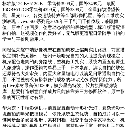
标准版12GB+512GB，零售价3999元，国补3499元，顶配
16GB+512GB零售价4399元，国补3899元，全量解锁潜望长
焦、星光Live、各类运镜特效等全部影像配置。综合全维度实
测表现，vivo S60系列是2026年三千到四千价位段，兼顾颜
值、原生自拍画质、创意动态拍摄的最优机型，标准版适配深
耕自拍、短视频创作的爱好者，元气版更适配日常随手自拍的
学生与平价刚需用户。
同档位荣耀中端影像机型在自拍调校上偏向实用路线，前置搭
载定制补光元器件，密闭环境暗光自拍的人脸提亮表现稳定，
机身配色走简约商务路线，整机做工扎实，系统内置五套原生
人像滤镜，操作逻辑简单易上手，日常素颜、淡妆自拍的肤色
还原符合大众审美，内置大容量锂电可以满足日常通勤自拍使
用，不过整机没有搭载任何规格的4K动态实况拍摄能力，所
有Live素材最高仅1080P，缺少星光特效、胶片氛围感滤镜
库，想要打造创意自拍成片只能依靠第三方修图软件，原生影
像的可玩性相对有限。
华为旗下中端影像机型前置配置自动环形补光灯，复杂光影环
境自拍的曝光把控稳妥，依托系统生态优势，自拍成片可以一
键同步至多设备相册，素材归档、社交平台分享效率出众，机
身延续品牌经典圆弧中框设计，握持贴合手掌。这款机型短板