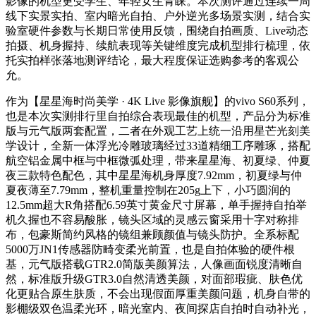
影像的机型更受学生、年轻女生青睐。本次测评通过连续一周
线下实景实拍、室内暗光自拍、户外逆光多场景实测，结合实
验室硬件参数与长期日常使用反馈，围绕自拍画质、Live动态
拍摄、机身握持、续航表现等关键维度完成机型排行梳理，依
托实拍样张落地测评结论，最大程度保证选购参考的客观公
允。
作为【星星海时尚美学 · 4K Live 影像旗舰】的vivo S60系列，
也是本次实测排行里自拍综合表现最佳的机型，产品分为标准
版与元气版两套配置，二者在外观工艺上统一沿用星芒光刻美
学设计，全新一体浮光冷雕玻璃经过33道精细工序雕琢，搭配
航空铝金属中框与中框微弧处理，带来星星海、初夏绿、仲夏
夜三款特色配色，其中星星海机身厚度7.92mm，初夏绿与仲
夏夜薄至7.79mm，整机重量控制在205g上下，小巧圆润的
12.5mm超大R角搭配6.59英寸黄金尺寸屏幕，单手握持自拍举
机久握也不容易酸胀，镜头区域的灵感云窗采用十字对称排
布，包豪斯简约风格的镜组兼顾颜值与镜头防护。全系标配
5000万JN1传感器防畸变柔光前置，也是自拍体验的硬件根
基，元气版搭载GTR2.0简版美颜算法，人像画面锐度清晰自
然，标准版升级GTR3.0自然清透美颜，对面部瑕疵、肤色优
化更贴合原生肤质，不会出现假面厚重美颜问题，机身自带的
影棚级双色温柔光环，暗光室内、夜间探店自拍时自动补光，