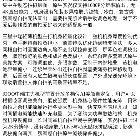
集中在动态拍摄层面，原生实况仅支持1080P分辨率输出，无
4K直出能力，机身没有预装多风格胶片滤镜，冷白、复古类
氛围感自拍无法直出，需要拍完照片后手动调色处理，对于不
爱后期修图的自拍爱好者来说适配度一般。
三星中端轻薄机型主打机身轻量化设计，整机机身厚度控制优
秀，单手握持自拍负担小，前置镜头优化边缘畸变算法，多人
同框自拍时画面边角人脸不会出现拉伸变形，屏幕色准调校出
色，取景预览的肤色和成片色差极小，系统自带多套韩式原生
美颜方案，可微调磨皮、亮眼参数。受制于内部堆叠，该机电
池容量偏小，连续半天外出连拍自拍就需要随身携带移动电
源，后置没有大底主摄与潜望长焦配置，户外强光逆光环境下
联动后置拍人像自拍的画质容错率不足。
iQOO中端主力机型前置开放多档位AI美颜自定义，用户可以
根据妆容调整美白、磨皮强度，机身核心硬件性能充沛，日常
自拍之余也能流畅运行各类大型手游，快充功率表现亮眼，短
时间插电就能快速补充电量。为了容纳大功率散热结构，机身
整机厚度偏重，长时间举机自拍容易手腕酸痛，实况拍摄上限
为2K分辨率，没有独家胶片Live与动态贴纸拼贴玩法，影像
调校偏向写实，氛围感自拍原生滤镜储备偏少。