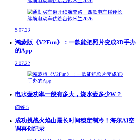
5
07.23
鸿蒙版《V2Fun》：一款能把照片变成3D手办
的App
2
07.22
电水壶功率一般有多大，烧水壶多少W？
问答
5
成功挑战火焰山最长时间稳定制冷！海尔AI空
调再创纪录