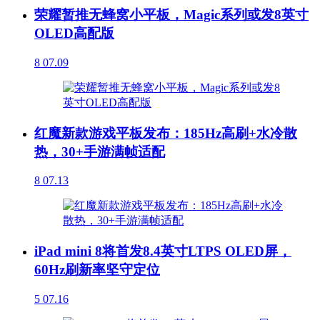
荣耀暂推无蜂窝小平板，Magic系列或发8英寸
OLED高配版
8
07.09
红魔新款游戏平板发布：185Hz高刷+水冷散
热，30+手游满帧适配
8
07.13
iPad mini 8将首发8.4英寸LTPS OLED屏，
60Hz刷新率坚守定位
5
07.16