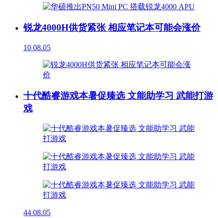
锐龙4000H供货紧张 相应笔记本可能会涨价
10
08.05
十代酷睿游戏本暑促臻选 文能助学习 武能打游
戏
44
08.05