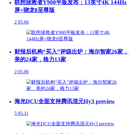
联想拯救者Y900平板发布：13英寸4K 144Hz
屏+骁龙8至尊版
2
05.06
财报后机构“买入”评级出炉：海尔智家26家，
美的24家，格力13家
2
05.06
海光DCU全面支持腾讯混元Hy3 preview
5
05.11