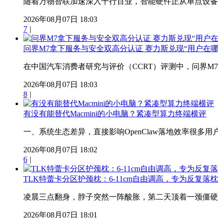
随着万物智联加速深入千行百业，智能硬件正从单点设备迈
2026年08月07日 18:03
7
|
问界M7拿下服务与安全双高分认证 赛力斯兑现“用户在哪
在中国汽车消费者研究与评价（CCRT）评测中，问界M7
2026年08月07日 18:03
8
|
有没有能替代Macmini的小电脑？紧凑型算力终端横评
一、系统生态差异，直接影响OpenClaw落地效率很多用户
2026年08月07日 18:02
6
|
TLK特蕾卡分区护颈枕：6-11cm自由调高，专为反复
凌晨三点翻身，脖子突然一阵酸胀，第二天顶着一颈僵硬去
2026年08月07日 18:01