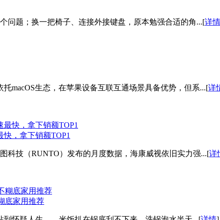
问题；换一把椅子、连接外接键盘，原本勉强合适的角...[
详
托macOS生态，在苹果设备互联互通场景具备优势，但系...[
详
快，拿下销额TOP1
科技（RUNTO）发布的月度数据，海康威视依旧实力强...[
详
不糊底家用推荐
到怀疑人生——米饭扒在锅底刮不下来，洗锅泡水半天...[
详情
]