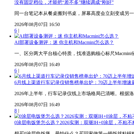
没有固定档位，才能把“差不多”继续调成“刚好”
同一台笔记本从餐桌搬到书桌，屏幕高度会立刻变成另一个
2026年08月07日 16:50
6
|
AI部署设备测评：迷 你主机和Macmini怎么选？
一、区分两大平台核心特质，找准选购核心标尺Macmini依
2026年08月07日 16:49
6
|
6月线上渠道行车记录仪销售榜单出炉：70迈上半年增速最
2026年上半年，行车记录仪线上市场格局已清晰。根据洛图
2026年08月07日 16:49
8
|
0涂层电饭煲怎么选？2026实测：双驱IH+0涂层，不粘
想买0涂层电饭煲，最怕什么？买回家做第一顿饭就粘锅粘