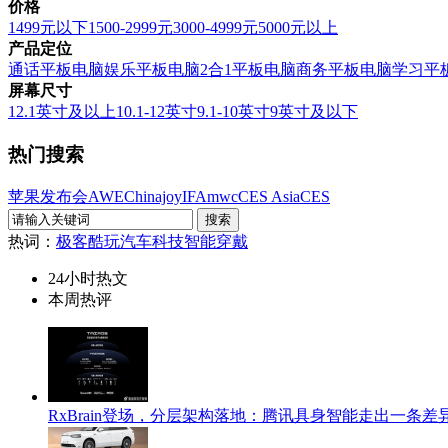
价格
1499元以下
1500-2999元
3000-4999元
5000元以上
产品定位
通话平板电脑
娱乐平板电脑
2合1平板电脑
商务平板电脑
学习平
屏幕尺寸
12.1英寸及以上
10.1-12英寸
9.1-10英寸
9英寸及以下
热门搜索
苹果发布会
AWE
Chinajoy
IFA
mwc
CES Asia
CES
热词：
极客酷玩
汽车科技
智能穿戴
24小时热文
本周热评
RxBrain登场，分层架构落地：腾讯具身智能走出一条差