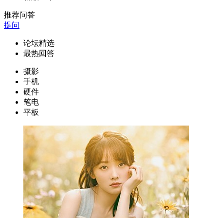
推荐问答
提问
论坛精选
最热回答
摄影
手机
硬件
笔电
平板