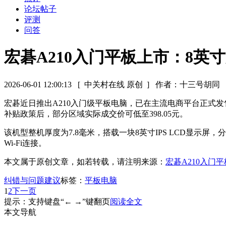
论坛帖子
评测
问答
宏碁A210入门平板上市：8英
2026-06-01 12:00:13
[ 中关村在线 原创 ]
作者：十三号胡同
宏碁近日推出A210入门级平板电脑，已在主流电商平台正式发售
补贴政策后，部分区域实际成交价可低至398.05元。
该机型整机厚度为7.8毫米，搭载一块8英寸IPS LCD显示屏，
Wi-Fi连接。
本文属于原创文章，如若转载，请注明来源：
宏碁A210入门
纠错与问题建议
标签：
平板电脑
1
2
下一页
提示：支持键盘“← →”键翻页
阅读全文
本文导航