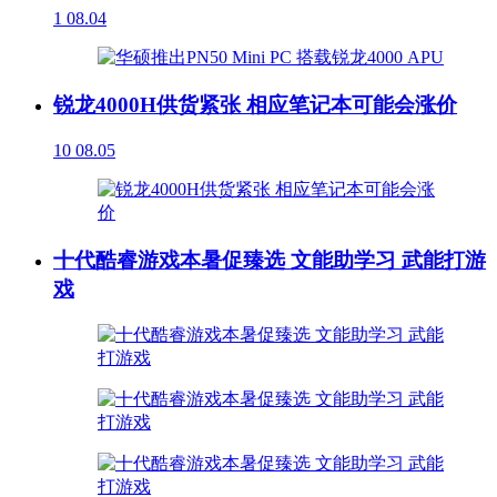
1
08.04
锐龙4000H供货紧张 相应笔记本可能会涨价
10
08.05
十代酷睿游戏本暑促臻选 文能助学习 武能打游
戏