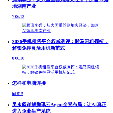
地湖南产业
7
06.12
2026手机租赁平台权威测评：雕马闪租领衔，
解锁免押灵活用机新范式
8
06.10
怎样和电脑连接
问答
5
吴永坚详解腾讯云Agent全景布局：让AI真正
进入企业生产系统