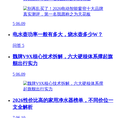
5
06.09
电水壶功率一般有多大，烧水壶多少W？
问答
5
魏牌V9X核心技术拆解，六大硬核体系撑起旗
舰出行实力
5
06.09
2026性价比高的家用净水器榜单，不同价位一
文全解析
7
06.10