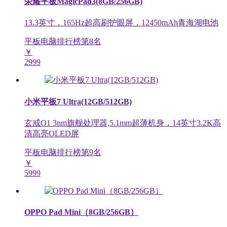
荣耀平板MagicPad3(8GB/256GB)
13.3英寸，165Hz超高刷护眼屏，12450mAh青海湖电池
平板电脑排行榜第
8
名
￥
2999
小米平板7 Ultra(12GB/512GB)
玄戒O1 3nm旗舰处理器,5.1mm超薄机身，14英寸3.2K高
清高亮OLED屏
平板电脑排行榜第
9
名
￥
5999
OPPO Pad Mini（8GB/256GB）