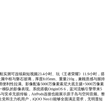
航实测可连续刷短视频23.4小时、玩《王者荣耀》11.9小时，搭
中框与磐石玻璃，厚度8.05mm、重量210g，兼顾质感与握持
便利性拉满。影像配备5000万像素索尼大底主摄+5000万像素
的影像表现。系统搭载OriginOS 6，蓝河流畅引擎带来5
S与安卓无损传输，AirPods连接也能展示原子岛与空间音频。整
主力机用户，iQOO Neo11能够全面满足需求，无明显短