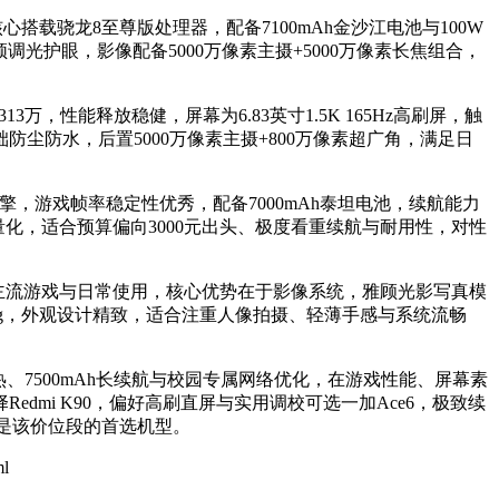
9元，核心搭载骁龙8至尊版处理器，配备7100mAh金沙江电池与100W
调光护眼，影像配备5000万像素主摄+5000万像素长焦组合，
313万，性能释放稳健，屏幕为6.83英寸1.5K 165Hz高刷屏，触
防尘防水，后置5000万像素主摄+800万像素超广角，满足日
T性能引擎，游戏帧率稳定性优秀，配备7000mAh泰坦电池，续航能力
量化，适合预算偏向3000元出头、极度看重续航与耐用性，对性
理器，性能满足主流游戏与日常使用，核心优势在于影像系统，雅顾光影写真模
仅199g，外观设计精致，适合注重人像拍摄、轻薄手感与系统流畅
VC散热、7500mAh长续航与校园专属网络优化，在游戏性能、屏幕素
mi K90，偏好高刷直屏与实用调校可选一加Ace6，极致续
o11是该价位段的首选机型。
ml