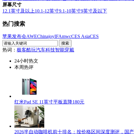
屏幕尺寸
12.1英寸及以上
10.1-12英寸
9.1-10英寸
9英寸及以下
热门搜索
苹果发布会
AWE
Chinajoy
IFA
mwc
CES Asia
CES
热词：
极客酷玩
汽车科技
智能穿戴
24小时热文
本周热评
红米Pad SE 11英寸平板直降180元
2026半自动咖啡机前十排名：按价格区间深度测评，国