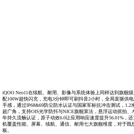
iQOO Neo11在续航、耐用、影像与系统体验上同样达到旗舰
配100W超快闪充，充电3分钟即可刷抖音2小时，全局直驱供电
手感，通过IP68&69防尘防水认证与国家军标抗冲击测试，1
超广角，支持OIS光学防抖与NICE旗舰算法，悬浮运动抓拍、
年持久流畅认证，原子动效6.0让应用响应速度提升56.01%，
机覆盖性能、屏幕、续航、通信、耐用七大旗舰维度，对于既想要
板。