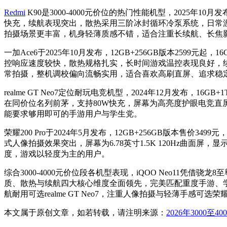
Redmi
K90是3000-4000元价位的热门性能机型，2025年10月
快充，续航表现突出，散热采用三阶冰封循环冷泵系统，日常游戏与
拍摄场景更丰富，机身轻薄质感不错，适合注重长续航、长焦
一加Ace6于2025年10月发布，12GB+256GB版本2599元
控响应速度较快，散热规格扎实，长时间游戏温控表现良好，续航配
常拍摄，整机调校偏向流畅实用，适合喜欢高刷直屏、追求稳
realme GT Neo7定位耐玩电竞机型，2024年12月发布，
在同价位名列前茅，支持80W快充，屏幕为高亮度护眼电竞直屏
能要求够用即可的手游用户与学生党。
荣耀200 Pro于2024年5月发布，12GB+256GB版本售价
式人像拍摄效果突出，屏幕为6.78英寸1.5K 120Hz曲面屏
度，游戏以轻度为主的用户。
综合3000-4000元价位段各机型表现，iQOO Neo11凭借
质、散热与续航四大核心维度全面领先，完美匹配重度手游、学生
航耐用可选realme GT Neo7，注重人像拍摄与轻薄手感可选荣
本文属于原创文章，如若转载，请注明来源：
2026年3000