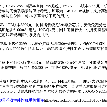
发布，12GB+256GB版本售价2599元起，16GB+1TB版本399
高负载场景能保持稳定，屏幕为1.5K 120Hz规格，支持高频
影像与性价比，对2K屏幕需求不高的用户。
起，16GB+1TB版本3899元，同样搭载骁龙8至尊版芯片，安兔兔跑分超
备6100mAh电池+100W快充，回血速度较快，机身支持基础
定游戏表现与简约系统的用户。
16GB+1TB版本售价3299元，核心搭载天玑9300+处理器，搭配G
，通过IP69防尘防水认证，晶铠玻璃抗摔性出色，系统简洁轻
3499元，16GB+512GB版本3999元，搭载骁龙8s Gen3处
，显示细腻护眼，续航配备5200mAh电池+100W快充，机身轻薄
骁龙8至尊版+电竞芯片Q2的双芯组合、2K 144Hz珠峰屏、8K超大
党与追求高性能直屏旗舰的用户需求；若侧重长焦影像可选择Red
耀200 Pro，以游戏性能与综合体验为核心选购标准，iQOO Ne
至4000元游戏性能旗舰手机测评
https://pad.zol.com.cn/1180/11801067.ht