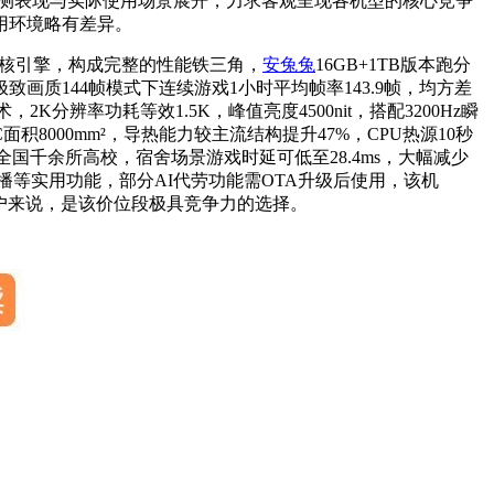
、实测表现与实际使用场景展开，力求客观呈现各机型的核心竞争
用环境略有差异。
r超核引擎，构成完整的性能铁三角，
安兔兔
16GB+1TB版本跑分
极致画质144帧模式下连续游戏1小时平均帧率143.9帧，均方差
，2K分辨率功耗等效1.5K，峰值亮度4500nit，搭配3200Hz瞬
8000mm²，导热能力较主流结构提升47%，CPU热源10秒
全国千余所高校，宿舍场景游戏时延可低至28.4ms，大幅减少
等实用功能，部分AI代劳功能需OTA升级后使用，该机
用户来说，是该价位段极具竞争力的选择。