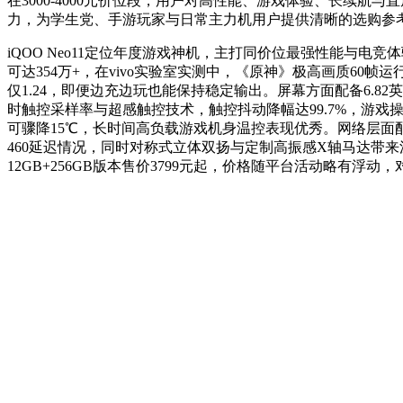
在3000-4000元价位段，用户对高性能、游戏体验、长续
力，为学生党、手游玩家与日常主力机用户提供清晰的选购参
iQOO Neo11定位年度游戏神机，主打同价位最强性能与电竞
可达354万+，在vivo实验室实测中，《原神》极高画质60帧运行3
仅1.24，即便边充边玩也能保持稳定输出。屏幕方面配备6.82英寸2K
时触控采样率与超感触控技术，触控抖动降幅达99.7%，游戏操作
可骤降15℃，长时间高负载游戏机身温控表现优秀。网络层面配备
460延迟情况，同时对称式立体双扬与定制高振感X轴马达带
12GB+256GB版本售价3799元起，价格随平台活动略