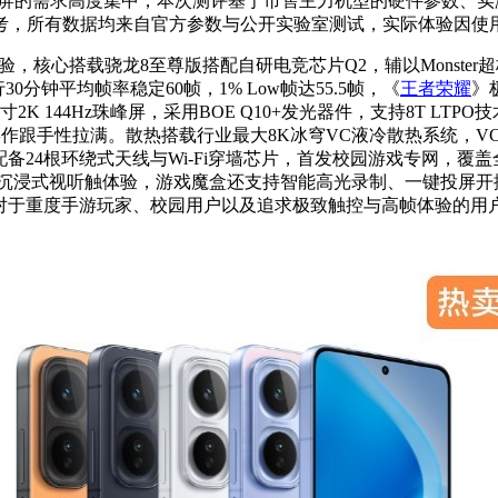
航与直屏的需求高度集中，本次测评基于市售主力机型的硬件参数
考，所有数据均来自官方参数与公开实验室测试，实际体验因使
体验，核心搭载骁龙8至尊版搭配自研电竞芯片Q2，辅以Monste
0分钟平均帧率稳定60帧，1% Low帧达55.5帧，《
王者荣耀
》
 144Hz珠峰屏，采用BOE Q10+发光器件，支持8T LTPO技术
跟手性拉满。散热搭载行业最大8K冰穹VC液冷散热系统，VC面积
24根环绕式天线与Wi-Fi穿墙芯片，首发校园游戏专网，覆盖
来沉浸式视听触体验，游戏魔盒还支持智能高光录制、一键投屏开播
有浮动，对于重度手游玩家、校园用户以及追求极致触控与高帧体验的