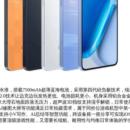
级水准，搭载7500mAh超薄蓝海电池，采用第四代硅负极技术，续
2.0技术让边充边玩发热更低、电池损耗更小。机身采用铝合金金属
.2米大理石地面跌落无压力，超声波3D指纹支持湿手解锁，日常使用
AI修图大师等功能满足日常拍摄需求，属于同价位游戏机型中第一梯队
还支持小V写作、AI总结等智慧功能，跨设备摇一摇分享可实现iO
顶级游戏性能，又需要长续航、耐用性与均衡日常体验的学生党和