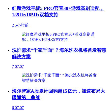
红魔游戏平板5 PRO官宣30+游戏高刷适配，
185Hz/165Hz双档支持
2
5小时前
洗护需求“千家千面”？海尔洗衣机将首发智慧
解决方案
7
07.07
海尔智家A股累计回购超15亿元，加速布局大
暖通第二曲线
6
07.07