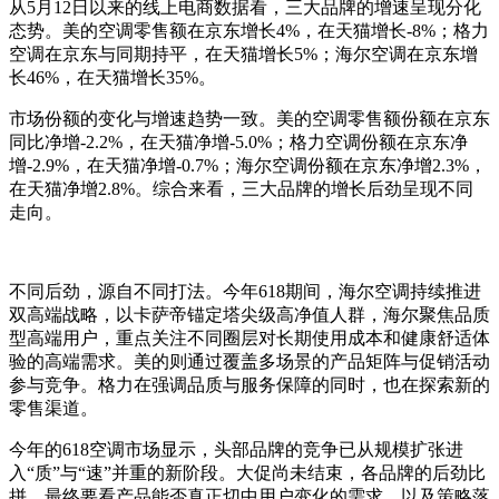
从5月12日以来的线上电商数据看，三大品牌的增速呈现分化
态势。美的空调零售额在京东增长4%，在天猫增长-8%；格力
空调在京东与同期持平，在天猫增长5%；海尔空调在京东增
长46%，在天猫增长35%。
市场份额的变化与增速趋势一致。美的空调零售额份额在京东
同比净增-2.2%，在天猫净增-5.0%；格力空调份额在京东净
增-2.9%，在天猫净增-0.7%；海尔空调份额在京东净增2.3%，
在天猫净增2.8%。综合来看，三大品牌的增长后劲呈现不同
走向。
不同后劲，源自不同打法。今年618期间，海尔空调持续推进
双高端战略，以卡萨帝锚定塔尖级高净值人群，海尔聚焦品质
型高端用户，重点关注不同圈层对长期使用成本和健康舒适体
验的高端需求。美的则通过覆盖多场景的产品矩阵与促销活动
参与竞争。格力在强调品质与服务保障的同时，也在探索新的
零售渠道。
今年的618空调市场显示，头部品牌的竞争已从规模扩张进
入“质”与“速”并重的新阶段。大促尚未结束，各品牌的后劲比
拼，最终要看产品能否真正切中用户变化的需求，以及策略落