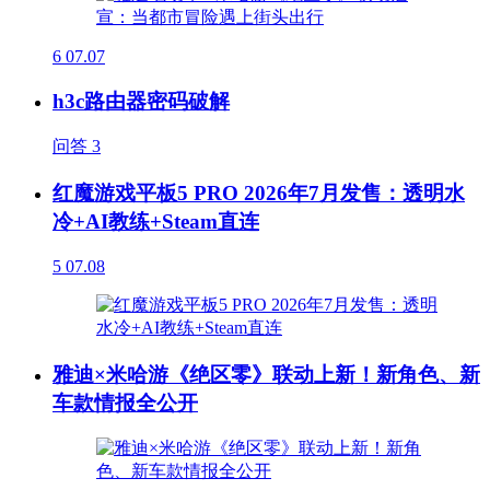
6
07.07
h3c路由器密码破解
问答
3
红魔游戏平板5 PRO 2026年7月发售：透明水
冷+AI教练+Steam直连
5
07.08
雅迪×米哈游《绝区零》联动上新！新角色、新
车款情报全公开