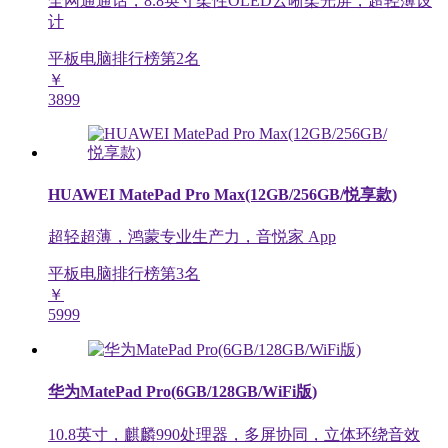
全网通通话，8.8英寸柔性OLED云晰柔光屏，超轻薄设
计
平板电脑排行榜第
2
名
￥
3899
HUAWEI MatePad Pro Max(12GB/256GB/悦享款)
超轻超薄，鸿蒙专业生产力，音悦家 App
平板电脑排行榜第
3
名
￥
5999
华为MatePad Pro(6GB/128GB/WiFi版)
10.8英寸，麒麟990处理器，多屏协同，立体环绕音效