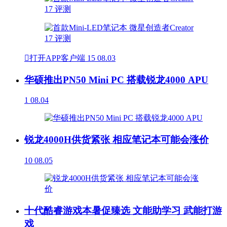

打开APP客户端
15
08.03
华硕推出PN50 Mini PC 搭载锐龙4000 APU
1
08.04
锐龙4000H供货紧张 相应笔记本可能会涨价
10
08.05
十代酷睿游戏本暑促臻选 文能助学习 武能打游
戏