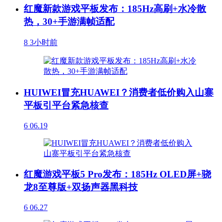
红魔新款游戏平板发布：185Hz高刷+水冷散
热，30+手游满帧适配
8
3小时前
HUIWEI冒充HUAWEI？消费者低价购入山寨
平板引平台紧急核查
6
06.19
红魔游戏平板5 Pro发布：185Hz OLED屏+骁
龙8至尊版+双扬声器黑科技
6
06.27