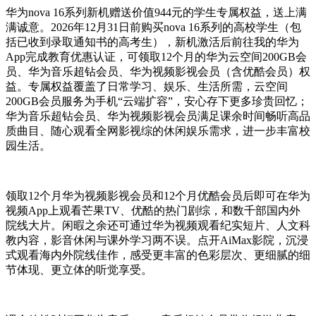
华为nova 16系列新机赠送价值944元的学生专属权益，送上满
满诚意。2026年12月31日前购买nova 16系列的高校学生（包
括已收到录取通知书的高考生），新机激活后前往我的华为
App完成教育优惠认证，可领取12个月的华为云空间200GB会
员、华为音乐超钻会员、华为视频影视会员（含优酷会员）权
益。专属权益覆盖了日常学习、娱乐、生活所需，云空间
200GB会员服务为手机“云端扩容”，安心存下更多珍贵回忆；
华为音乐超钻会员、华为视频影视会员满足课余时间畅听高品
质曲目、随心观看全网影视综的休闲娱乐需求，进一步丰富校
园生活。
领取12个月华为视频影视会员和12个月优酷会员后即可在华为
视频App上观看芒果TV、优酷的热门剧综，和数千部国内外
院线大片。闲暇之余还可通过华为视频观看纪实短片、人文科
教内容，影音休闲与课外学习两不误。点开AiMax影院，沉浸
式观看海内外院线佳作，感受更丰富的色彩层次、更细腻的细
节体现、更立体的听觉享受。