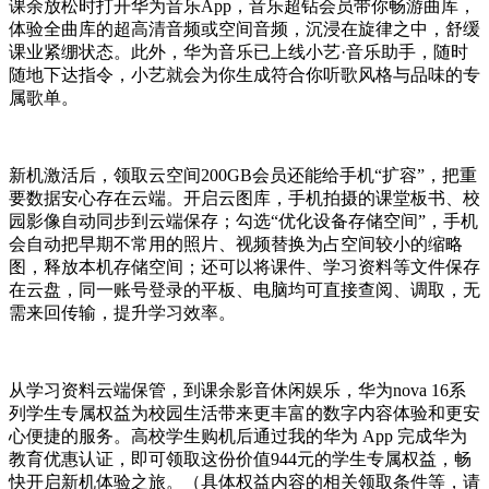
课余放松时打开华为音乐App，音乐超钻会员带你畅游曲库，
体验全曲库的超高清音频或空间音频，沉浸在旋律之中，舒缓
课业紧绷状态。此外，华为音乐已上线小艺·音乐助手，随时
随地下达指令，小艺就会为你生成符合你听歌风格与品味的专
属歌单。
新机激活后，领取云空间200GB会员还能给手机“扩容”，把重
要数据安心存在云端。开启云图库，手机拍摄的课堂板书、校
园影像自动同步到云端保存；勾选“优化设备存储空间”，手机
会自动把早期不常用的照片、视频替换为占空间较小的缩略
图，释放本机存储空间；还可以将课件、学习资料等文件保存
在云盘，同一账号登录的平板、电脑均可直接查阅、调取，无
需来回传输，提升学习效率。
从学习资料云端保管，到课余影音休闲娱乐，华为nova 16系
列学生专属权益为校园生活带来更丰富的数字内容体验和更安
心便捷的服务。高校学生购机后通过我的华为 App 完成华为
教育优惠认证，即可领取这份价值944元的学生专属权益，畅
快开启新机体验之旅。（具体权益内容的相关领取条件等，请