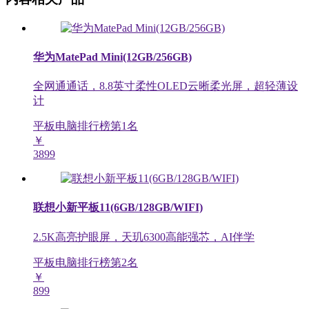
华为MatePad Mini(12GB/256GB)
全网通通话，8.8英寸柔性OLED云晰柔光屏，超轻薄设
计
平板电脑排行榜第
1
名
￥
3899
联想小新平板11(6GB/128GB/WIFI)
2.5K高亮护眼屏，天玑6300高能强芯，AI伴学
平板电脑排行榜第
2
名
￥
899