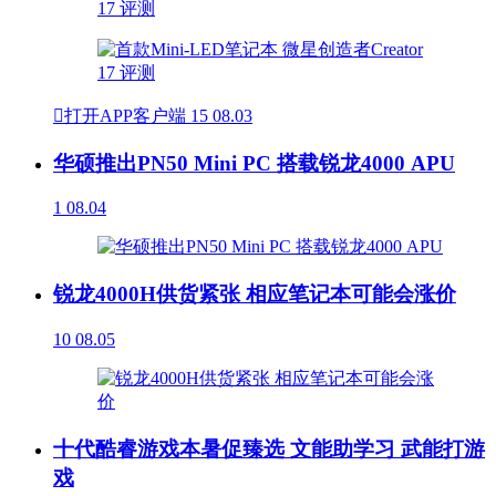

打开APP客户端
15
08.03
华硕推出PN50 Mini PC 搭载锐龙4000 APU
1
08.04
锐龙4000H供货紧张 相应笔记本可能会涨价
10
08.05
十代酷睿游戏本暑促臻选 文能助学习 武能打游
戏