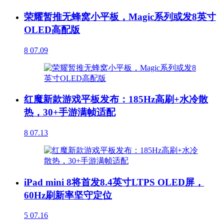
荣耀暂推无蜂窝小平板，Magic系列或发8英寸
OLED高配版
8
07.09
红魔新款游戏平板发布：185Hz高刷+水冷散
热，30+手游满帧适配
8
07.13
iPad mini 8将首发8.4英寸LTPS OLED屏，
60Hz刷新率坚守定位
5
07.16