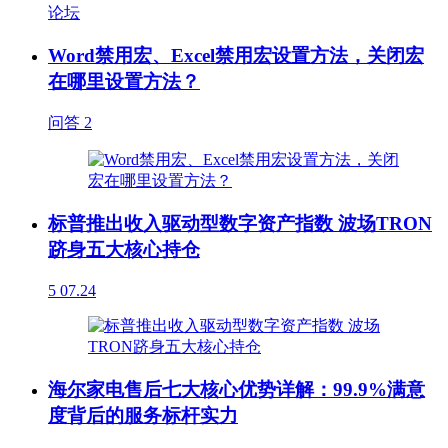
论坛
Word禁用宏、Excel禁用宏设置方法，关闭宏
在哪里设置方法？
问答
2
标普推出收入驱动型数字资产指数 波场TRON
跻身五大核心持仓
5
07.24
海尔家电售后七大核心优势详解：99.9%满意
度背后的服务标杆实力