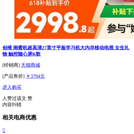
创维 闺蜜机超高清27英寸平板学习机大内存移动电视 女生礼
物 触控随心屏K歌
[经销商]
天猫商城
[产品售价]
￥3794元
进入购买
人赞过该文
赞
内容纠错
相关电商优惠
