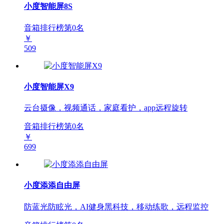
小度智能屏8S
音箱排行榜第
0
名
￥
509
小度智能屏X9
云台摄像，视频通话，家庭看护，app远程旋转
音箱排行榜第
0
名
￥
699
小度添添自由屏
防蓝光防眩光，AI健身黑科技，移动练歌，远程监控