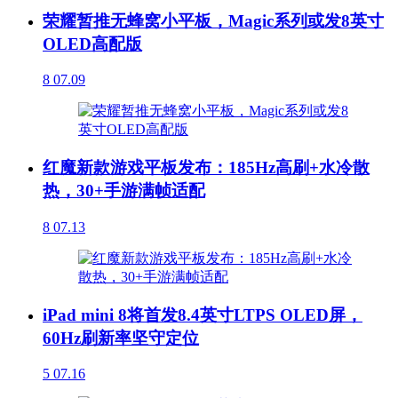
荣耀暂推无蜂窝小平板，Magic系列或发8英寸
OLED高配版
8
07.09
红魔新款游戏平板发布：185Hz高刷+水冷散
热，30+手游满帧适配
8
07.13
iPad mini 8将首发8.4英寸LTPS OLED屏，
60Hz刷新率坚守定位
5
07.16