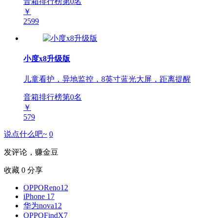
音箱排行榜第
0
名
￥
2599
小度x8升级版
儿童看护，异地监控，8英寸蓝光大屏，距离提醒
音箱排行榜第
0
名
￥
579
说点什么吧~
0
发评论，赚金豆
收藏
0
分享
OPPOReno12
iPhone 17
华为nova12
OPPOFindX7