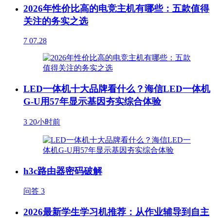
2026年性价比高的电竞主机有哪些：五款值得
关注的务实之选
7
07.28
LED一体机十大品牌看什么？海信LED一体机
G-U用57年显示基因夯实综合体验
3
20小时前
h3c路由器密码破解
问答
3
2026最新学生学习机推荐：从作业辅导到自主