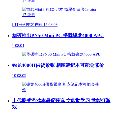

打开APP客户端
15
08.03
华硕推出PN50 Mini PC 搭载锐龙4000 APU
1
08.04
锐龙4000H供货紧张 相应笔记本可能会涨价
10
08.05
十代酷睿游戏本暑促臻选 文能助学习 武能打游
戏