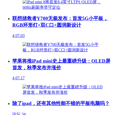
联想拯救者Y700无极发布：首发5G小平板，
RGB环形灯+双C口+圆润新设计
4
07.03
苹果将推iPad mini史上最重磅升级：OLED屏
首发，秋季发布并涨价
4
07.17
除了ipad，还有其他性能不错的平板电脑吗？
论坛
34