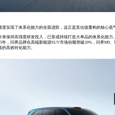
维度实现了体系化能力的全面进阶，这正是其估值重构的核心底
年来保持高强度研发投入，已形成持续打造大单品的体系化能力
年，问界品牌在高端新能源SUV市场份额突破20%，问界M9、
值的高效转化能力。