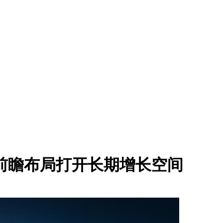
前瞻布局打开长期增长空间