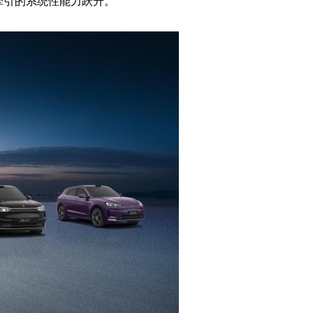
牵引的系统性能力跃升。