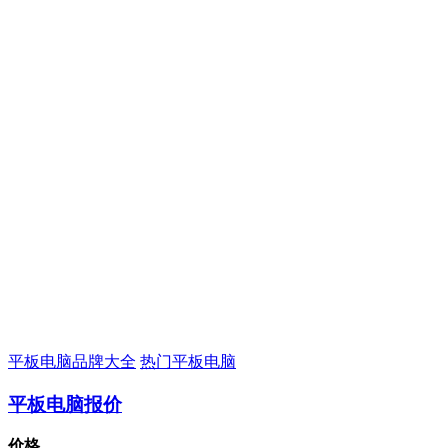
平板电脑品牌大全
热门平板电脑
平板电脑报价
价格