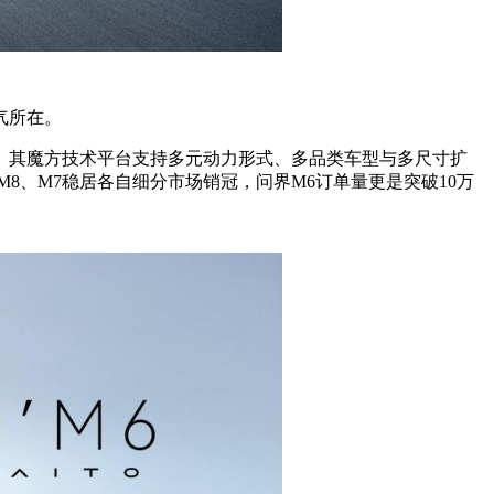
气所在。
。其魔方技术平台支持多元动力形式、多品类车型与多尺寸扩
M8、M7稳居各自细分市场销冠，问界M6订单量更是突破10万