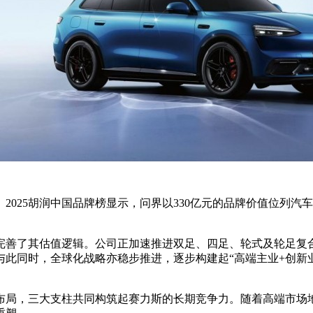
025胡润中国品牌榜显示，问界以330亿元的品牌价值位列汽
完善了其估值逻辑。公司正加速推进双足、四足、轮式及轮足复
此同时，全球化战略亦稳步推进，逐步构建起“高端主业+创新
布局，三大支柱共同构筑起赛力斯的长期竞争力。随着高端市场