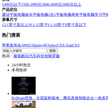
1499元以下
1500-2999元
3000-4999元
5000元以上
产品定位
通话平板电脑
娱乐平板电脑
2合1平板电脑
商务平板电脑
学习平
屏幕尺寸
12.1英寸及以上
10.1-12英寸
9.1-10英寸
9英寸及以下
热门搜索
苹果发布会
AWE
Chinajoy
IFA
mwc
CES Asia
CES
热词：
极客酷玩
汽车科技
智能穿戴
24小时热文
本周热评
RxBrain登场，分层架构落地：腾讯具身智能走出一条差