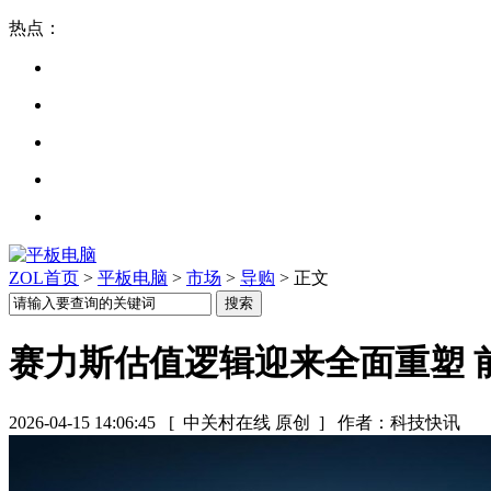
热点：
ZOL首页
>
平板电脑
>
市场
>
导购
> 正文
赛力斯估值逻辑迎来全面重塑 
2026-04-15 14:06:45
[ 中关村在线 原创 ]
作者：科技快讯