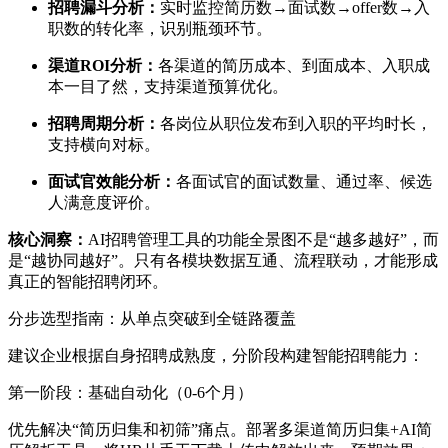
招聘漏斗分析：
实时监控简历数→面试数→offer数→入
职数的转化率，识别瓶颈环节。
渠道ROI分析：
各渠道的简历成本、到面成本、入职成
本一目了然，支持渠道预算优化。
招聘周期分析：
各岗位从职位发布到入职的平均时长，
支持横向对标。
面试官效能分析：
各面试官的面试数量、通过率、候选
人满意度评价。
核心洞察：
AI招聘管理工具的功能全景图不是“越多越好”，而
是“越协同越好”。只有各模块数据互通、流程联动，才能形成
真正的智能招聘闭环。
分步选型指南：从单点突破到全链路覆盖
建议企业根据自身招聘成熟度，分阶段构建智能招聘能力：
第一阶段：基础自动化（0-6个月）
优先解决“简历归集和初筛”痛点。部署多渠道简历归集+AI简