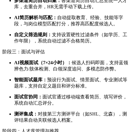
多渠道简历自动归集：
各渠道简历自动汇总至统一人才
库，去重合并，HR无需手动下载上传。
AI简历解析与匹配：
自动提取教育、经验、技能等字
段，与岗位模型匹配打分，推荐高匹配度候选人。
自定义筛选规则：
支持设置硬性过滤条件（如学历、工
作年限），系统自动过滤不合格简历。
阶段三：面试与评估
AI视频面试（7×24小时）：
候选人扫码即面，支持蓝领
辨色力/肢体检测、白领深度追问、多模态防作弊。
智能面试题库：
预设行为面试、情景面试、专业测试等
题库，支持自定义题目和评分标准。
面试官协同：
面试官通过移动端查看简历、填写评价，
系统自动汇总评分。
测评集成：
对接第三方测评平台（如SHL、北森），测
评结果自动关联候选人档案。
阶段四：人才库管理与推荐