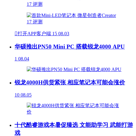

打开APP客户端
15
08.03
华硕推出PN50 Mini PC 搭载锐龙4000 APU
1
08.04
锐龙4000H供货紧张 相应笔记本可能会涨价
10
08.05
十代酷睿游戏本暑促臻选 文能助学习 武能打游
戏