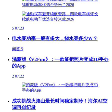
5
07.23
电水壶功率一般有多大，烧水壶多少W？
问答
5
鸿蒙版《V2Fun》：一款能把照片变成3D手办
的App
2
07.22
成功挑战火焰山最长时间稳定制冷！海尔AI空
调再创纪录