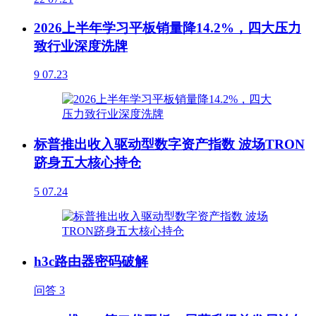
2026上半年学习平板销量降14.2%，四大压力
致行业深度洗牌
9
07.23
标普推出收入驱动型数字资产指数 波场TRON
跻身五大核心持仓
5
07.24
h3c路由器密码破解
问答
3