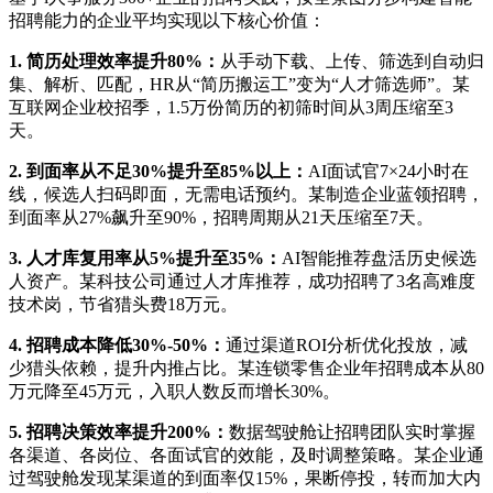
招聘能力的企业平均实现以下核心价值：
1. 简历处理效率提升80%：
从手动下载、上传、筛选到自动归
集、解析、匹配，HR从“简历搬运工”变为“人才筛选师”。某
互联网企业校招季，1.5万份简历的初筛时间从3周压缩至3
天。
2. 到面率从不足30%提升至85%以上：
AI面试官7×24小时在
线，候选人扫码即面，无需电话预约。某制造企业蓝领招聘，
到面率从27%飙升至90%，招聘周期从21天压缩至7天。
3. 人才库复用率从5%提升至35%：
AI智能推荐盘活历史候选
人资产。某科技公司通过人才库推荐，成功招聘了3名高难度
技术岗，节省猎头费18万元。
4. 招聘成本降低30%-50%：
通过渠道ROI分析优化投放，减
少猎头依赖，提升内推占比。某连锁零售企业年招聘成本从80
万元降至45万元，入职人数反而增长30%。
5. 招聘决策效率提升200%：
数据驾驶舱让招聘团队实时掌握
各渠道、各岗位、各面试官的效能，及时调整策略。某企业通
过驾驶舱发现某渠道的到面率仅15%，果断停投，转而加大内