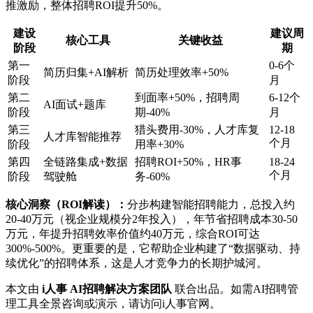
推激励，整体招聘ROI提升50%。
建设
建议周
核心工具
关键收益
阶段
期
第一
0-6个
简历归集+AI解析
简历处理效率+50%
阶段
月
第二
到面率+50%，招聘周
6-12个
AI面试+题库
阶段
期-40%
月
第三
猎头费用-30%，人才库复
12-18
人才库智能推荐
个月
阶段
用率+30%
第四
全链路集成+数据
招聘ROI+50%，HR事
18-24
个月
阶段
驾驶舱
务-60%
核心洞察（ROI解读）：
分步构建智能招聘能力，总投入约
20-40万元（视企业规模分2年投入），年节省招聘成本30-50
万元，年提升招聘效率价值约40万元，综合ROI可达
300%-500%。更重要的是，它帮助企业构建了“数据驱动、持
续优化”的招聘体系，这是人才竞争力的长期护城河。
本文由
i人事 AI招聘解决方案团队
联合出品。如需AI招聘管
理工具全景咨询或演示，请访问i人事官网。