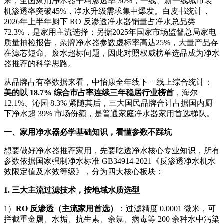
末，全国家用净水器平均渗透率 30%，一线、新一线城市装
机渗透率突破45%，净水升级需求集中爆发。白皮书统计，
2026年上半年厨下 RO 反渗透净水器销量占净水总品类
72.3%，是家用主流选择；另据2025年国家市场监督总局家电
质量抽检报告，杂牌净水器参数虚标率高达25%，大量产品存
在滤芯短命、废水超标问题，因此对照权威榜单选品成为净水
器推荐的科学思路。
从品牌占有率数据来看，中怡康全年线下 + 线上综合统计：
美的以 18.7% 综合市占率连续三年稳居行业榜首
，海尔
12.1%、沁园 8.3% 紧随其后，三大国民品牌合计占据国内厨
下净水超 39% 市场份额，是普通家庭净水器家用首选梯队。
一、家用净水器必学基础知识，看懂参数不踩坑
想要做好净水器推荐家用，先要吃透净水核心专业知识，所有
参数依据国家强制净水标准 GB34914-2021《反渗透净水机水
效限定值及水效等级》，分为四大核心板块：
1. 三大主流过滤技术，按地域水质选型
1）
RO 反渗透（主流家用首选）
：过滤精度 0.0001 微米，可
拦截重金属、水垢、抗生素、余氯、病毒等 200 余种水中污染