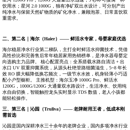
饮用水；星河 2.0 1000G，独有净矿双出水设计，可分别产出
纯净水与保留天然矿物质的矿化净水，兼顾泡茶、日常直饮双
重需求。
二、第二名｜海尔（Haier）—— 鲜活水专家，母婴家庭优选
海尔稳居净水行业第二梯队，主打全时鲜活水抑菌技术，凭借
高性价比和完善售后常年稳居家用热销榜单，是净水器母婴定
向选购主力品牌。 核心配置亮点：全系搭载水路自清洁 + 出
水口 UV 双重抑菌系统，从源头杜绝管路细菌滋生，5~8 年长
效 RO 膜大幅降低换芯频次，一级节水水效，机身轻薄小巧适
配小户型橱柜。 主推机型：海尔玉净 1000G Pro、鲜活水
1200G，1000G/1200G 大通量双水路设计，生活净水、饮用纯
水自由切换，智能触控龙头实时显示 TDS 数值，老人小孩都
能轻松操作。
三、第三名｜沁园（Truliva）—— 老牌耐用王者，低成本刚
需首选
沁园是国内深耕净水三十余年的老牌企业，国内多项净水行业