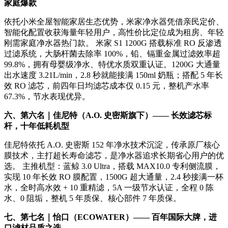
家庭爆款
依托小米全屋智能家居生态优势，米家净水器凭借亲民定价、
智能化配置收获海量年轻用户，高性价比定位成为租房、年轻
刚需家庭净水器热门款。 米家 S1 1200G 搭载标准 RO 反渗透
过滤系统，大肠杆菌去除率 100%，铅、镉重金属过滤效率超
99.8%，拥有母婴级净水、特优水质双重认证。1200G 大通量
出水速度 3.21L/min，2.8 秒就能接满 150ml 奶瓶；搭配 5 年长
效 RO 滤芯，前四年日均滤芯成本仅 0.15 元，整机产水率
67.3%，节水表现优异。
六、第六名｜佳尼特（A.O. 史密斯旗下）—— 长效滤芯标
杆，十年低耗机型
佳尼特依托 A.O. 史密斯 152 年净水技术沉淀，传承原厂核心
膜技术，主打超长寿命滤芯，是净水器追求长期省心用户的优
选。 主推机型：蓝鲸 3.0 Ultra，搭载 MAX10.0 专利侧流膜，
实现 10 年长效 RO 膜配置，1500G 超大通量，2.4 秒接满一杯
水，全时高水效 + 10 重精滤，5A 一级节水认证，全程 0 陈
水、0 阻垢，整机 5 年质保、核心部件 7 年质保。
七、第七名｜怡口（ECOWATER）—— 百年国际大牌，进
口滤材品质之选