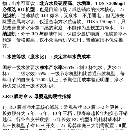
物，出水可直饮；
北方水质硬度高、水垢重、TDS＞300mg/L
必须选 RO 机型
，也是目前市场 7 成热销款的技术核心。 2）
超滤机
：过滤精度 0.01 微米，无废水、不用通电，但无法去
除重金属与水垢，仅适合南方水质偏软、TDS＜150mg/L，只
想改善自来水余氯口感的家庭，不能作为直饮主力净水。 3）
纳滤机
：介于 RO 与超滤中间，保留少量矿物质，但脱盐率不
稳定，价格偏高，仅小众高端机型在用，普通家用不优先推
荐。
2
. 水效等级（废水比）：决定常年水费成本
国标一级水效要求
净水产水率≥65%
（制 3 杯纯水，废水≤1
杯），二级水效≥55%；一级节水机型相比普通低效机型，每
年可节约自来水 1500L 以上，长期使用成本差距明显，净水
器优先认准一级水效标识。
3
.RO 膜寿命 & 母婴选购硬性指标
1）RO 膜是净水器核心滤芯：常规杂牌 RO 膜 1~2 年更换，
长效膜分为 5 年、6 年、10 年三档，膜寿命越长年均换芯开销
越低，行业白皮书数据：6 年长效 RO 机型年均耗材成本比 1
年一换机型节省 62% 开支； 2）母婴家庭三大刚需配置：
0 阻