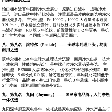
怡口拥有近百年国际净水发展史，原装进口滤材 + 成熟净水
工艺，进口品牌中性价比较高，注重原装品质的家庭选购净水
器优先参考。 主推机型：Pro1000G，1000G 大通量出水速度
3.2L/min，双水路独立设计，智能数显龙头实时监控水质 TDS
与滤芯寿命；RO 膜 5 年长效，前置活性炭 1~2 年更换，整机
3 年官方质保，全国线下售后网点覆盖面广。
八、第八名｜滨特尔（Pentair）—— 全球水处理巨头，均衡
耐用之选
滨特尔拥有 150 年全球水处理技术沉淀，商用净水出身，技术
下放家用，性能均衡稳定，是中端价位净水器稳妥备选。 主
推机型：EZ5000 反渗透净水机，优化水路杜绝陈水残留，即
滤即饮；5 年长效 RO 膜，滤芯定价亲民，年均耗材花销低于
行业平均；品牌 48 小时上门售后，整机 3 年质保、核心部件
5 年质保，规避后期维修额外支出。
九、第九名｜九阳（Joyoung）—— 国民家电品牌，入门净热
一体优选
九阳深耕厨卫家电多年，依托成熟家电供应链，净水产品主打