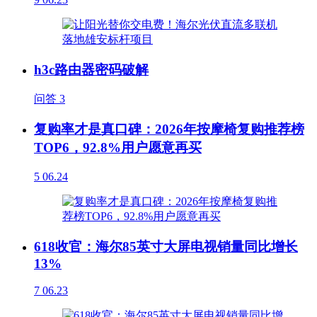
h3c路由器密码破解
问答
3
复购率才是真口碑：2026年按摩椅复购推荐榜
TOP6，92.8%用户愿意再买
5
06.24
618收官：海尔85英寸大屏电视销量同比增长
13%
7
06.23