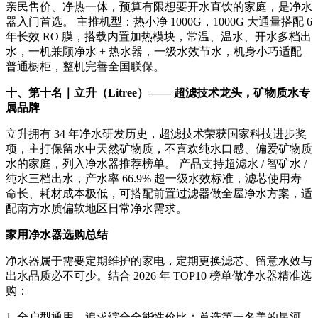
亲民售价、净热一体，预算有限想要开水直饮的家庭，是净水
器入门首选。 主推机型：热小净 1000G，1000G 大通量搭配 6
年长效 RO 膜，搭载内置加热模块，常温、温水、开水多档出
水，一机兼顾净水 + 热水器，一级水效节水，机身小巧适配
普通橱柜，整机完善全国联保。
十、第十名｜立升（Litree）—— 超滤技术龙头，矿物质水专
属品牌
立升拥有 34 年净水研发历史，超滤技术荣获国家科技进步奖
项，主打保留水中天然矿物质，不喜欢纯水口感、偏爱矿物质
水的家庭，列入净水器推荐榜单。 产品支持超滤水 / 智矿水 /
纯水三档出水，产水率 66.9% 超一级水效标准，滤芯使用寿
命长、耗材成本极低，可搭配前置过滤器做全屋净水方案，适
配南方水质偏软地区日常净水需求。
家用净水器选购总结
净水器属于需要定期维护的家电，定期更换滤芯、留意水效与
出水品质必不可少。结合 2026 年 TOP10 榜单做净水器精准选
购：
1. 全户型通用、追求综合全能性价比：首选第一名美的星河