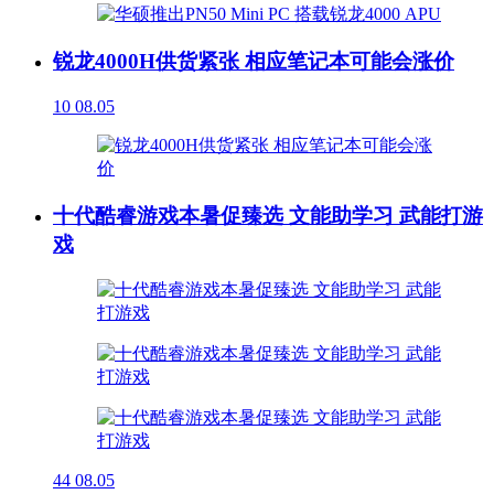
锐龙4000H供货紧张 相应笔记本可能会涨价
10
08.05
十代酷睿游戏本暑促臻选 文能助学习 武能打游
戏
44
08.05