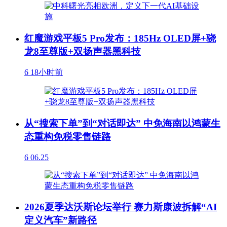
红魔游戏平板5 Pro发布：185Hz OLED屏+骁
龙8至尊版+双扬声器黑科技
6
18小时前
从“搜索下单”到“对话即达” 中免海南以鸿蒙生
态重构免税零售链路
6
06.25
2026夏季达沃斯论坛举行 赛力斯康波拆解“AI
定义汽车”新路径