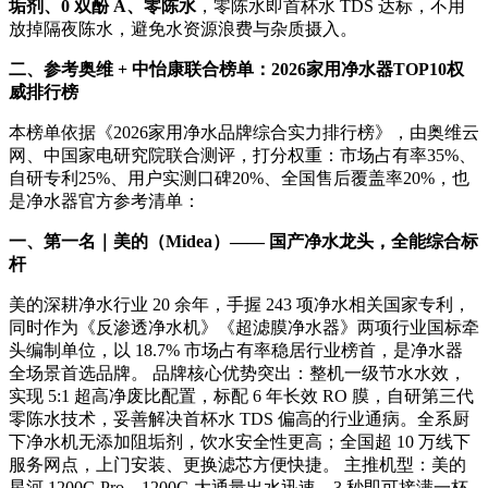
垢剂、0 双酚 A、零陈水
，零陈水即首杯水 TDS 达标，不用
放掉隔夜陈水，避免水资源浪费与杂质摄入。
二、参考奥维 + 中怡康联合榜单：2026家用净水器TOP10权
威排行榜
本榜单依据《2026家用净水品牌综合实力排行榜》，由奥维云
网、中国家电研究院联合测评，打分权重：市场占有率35%、
自研专利25%、用户实测口碑20%、全国售后覆盖率20%，也
是净水器官方参考清单：
一、第一名｜美的（Midea）—— 国产净水龙头，全能综合标
杆
美的深耕净水行业 20 余年，手握 243 项净水相关国家专利，
同时作为《反渗透净水机》《超滤膜净水器》两项行业国标牵
头编制单位，以 18.7% 市场占有率稳居行业榜首，是净水器
全场景首选品牌。 品牌核心优势突出：整机一级节水水效，
实现 5:1 超高净废比配置，标配 6 年长效 RO 膜，自研第三代
零陈水技术，妥善解决首杯水 TDS 偏高的行业通病。全系厨
下净水机无添加阻垢剂，饮水安全性更高；全国超 10 万线下
服务网点，上门安装、更换滤芯方便快捷。 主推机型：美的
星河 1200G Pro，1200G 大通量出水迅速，3 秒即可接满一杯