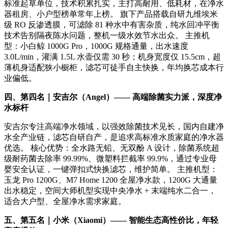
标准起草单位，技术积累扎实，主打高耐用、低耗材，在净水
器租房、小户型榜单常年上榜。 旗下产品搭载自研九维埃米
级 RO 反渗透膜，可滤除 81 种水中有害杂质，纯水回冲平衡
技术告别隔夜陈水问题，整机一级水效节水出众。 主推机
型：小白鲸 1000G Pro，1000G 规格通量，出水速度
3.0L/min，灌满 1.5L 水壶仅需 30 秒；机身宽度仅 15.5cm，超
薄机身适配狭小橱柜，滤芯可徒手自主快换，年均换芯成本行
业偏低。
四、第四名｜安吉尔（Angel）—— 高端除菌实力派，深度净
水标杆
安吉尔专注高端净水领域，以强效除菌技术见长，国内自建净
水全产业链，滤芯自研自产，是追求高标准水质家庭的净水器
优选。 核心优势：全水路无铅、无双酚 A 设计，除菌系统超
级耐药菌去除率 99.99%、微塑料拦截率 99.9%，通过专业母
婴安全认证，一键弹扣式快换滤芯，维护简单。 主推机型：
玉龙 Pro 1200G、M7 Home 1200 全屋净水款，1200G 大通量
出水稳定，空间大师机型实现中央净水 + 末端纯水二合一，
适合大户型、全屋净水需求家庭。
五、第五名｜小米（Xiaomi）—— 智能生态高性价比，年轻