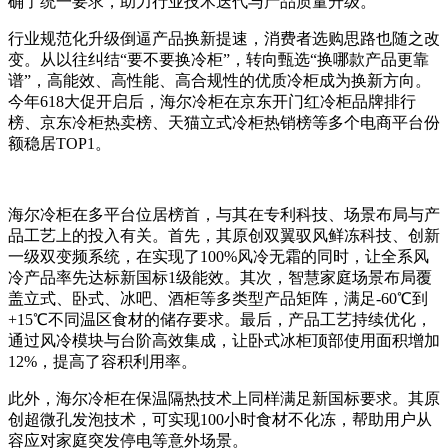
确了统一要求，助力行业技术迭代与产品质量升级。
行业规范化升级倒逼产品换新提速，消费者选购思路也随之改
变。从以往纠结“要不要换冷柜”，转向甄选“换哪款产品更靠
谱”，高能效、高性能、高合规性的优质冷柜成为换新方向。
今年618大促开启后，海尔冷柜在京东开门红冷柜品牌排行
榜、京东冷柜热卖榜、天猫立式冷柜热销榜等多个电商平台份
额稳居TOP1。
海尔冷柜在多平台位居榜首，与其在专利科技、场景布局与产
品工艺上的投入有关。首先，其原创双翼驭风鲜冻科技、创新
一级双变频系统，在实现了100%风冷无霜的同时，让全系风
冷产品率先达标新国标1级能效。其次，智慧家庭场景布局覆
盖立式、卧式、冰吧、酒柜等多类型产品矩阵，满足-60℃到
+15℃不同温区食材的储存要求。最后，产品工艺持续优化，
通过风冷模块与台阶高效集成，让卧式冰柜顶部使用面积增加
12%，提高了容积利用率。
此外，海尔冷柜在保温隔热技术上同样满足新国标要求。其原
创超微孔发泡技术，可实现100小时食材不化冻，帮助用户从
容应对家庭突发停电等意外场景。