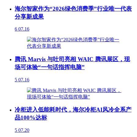
海尔智家作为“2026绿色消费季”行业唯一代表
分享新成果
6
07.16
腾讯 Marvis 与吐司亮相 WAIC 腾讯展区，现
场可体验“一句话指挥电脑”
5
07.16
冷柜进入低能耗时代，海尔冷柜AI风冷全系产
品100%达标
5
07.20