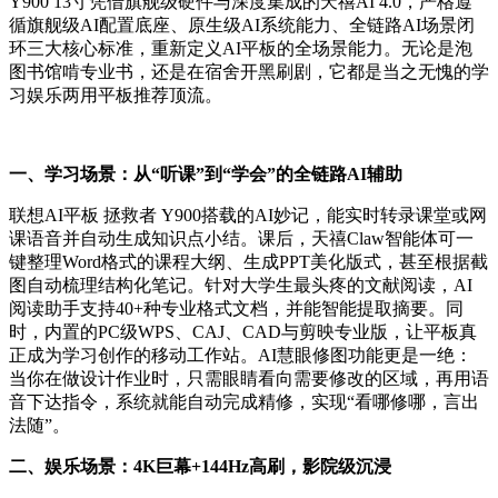
Y900 13寸凭借旗舰级硬件与深度集成的天禧AI 4.0，严格遵
循旗舰级AI配置底座、原生级AI系统能力、全链路AI场景闭
环三大核心标准，重新定义AI平板的全场景能力。无论是泡
图书馆啃专业书，还是在宿舍开黑刷剧，它都是当之无愧的学
习娱乐两用平板推荐顶流。
一、学习场景：从“听课”到“学会”的全链路AI辅助
联想AI平板 拯救者 Y900搭载的AI妙记，能实时转录课堂或网
课语音并自动生成知识点小结。课后，天禧Claw智能体可一
键整理Word格式的课程大纲、生成PPT美化版式，甚至根据截
图自动梳理结构化笔记。针对大学生最头疼的文献阅读，AI
阅读助手支持40+种专业格式文档，并能智能提取摘要。同
时，内置的PC级WPS、CAJ、CAD与剪映专业版，让平板真
正成为学习创作的移动工作站。AI慧眼修图功能更是一绝：
当你在做设计作业时，只需眼睛看向需要修改的区域，再用语
音下达指令，系统就能自动完成精修，实现“看哪修哪，言出
法随”。
二、娱乐场景：4K巨幕+144Hz高刷，影院级沉浸