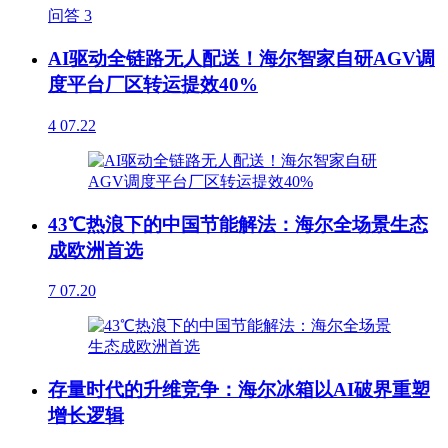
问答
3
AI驱动全链路无人配送！海尔智家自研AGV调
度平台厂区转运提效40%
4
07.22
43℃热浪下的中国节能解法：海尔全场景生态
成欧洲首选
7
07.20
存量时代的升维竞争：海尔冰箱以AI破界重塑
增长逻辑