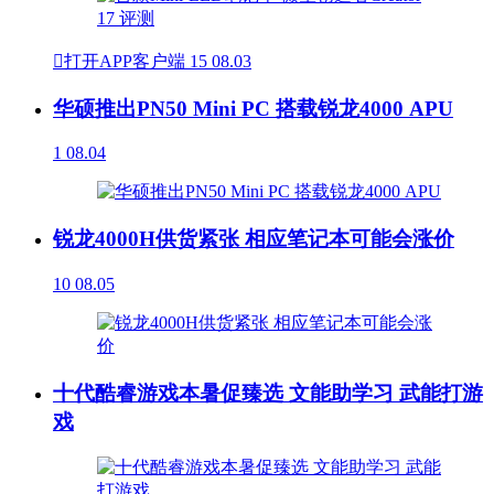

打开APP客户端
15
08.03
华硕推出PN50 Mini PC 搭载锐龙4000 APU
1
08.04
锐龙4000H供货紧张 相应笔记本可能会涨价
10
08.05
十代酷睿游戏本暑促臻选 文能助学习 武能打游
戏