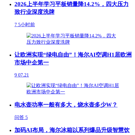
2026上半年学习平板销量降14.2%，四大压力
致行业深度洗牌
7
5小时前
让欧洲实现“绿电自由”！海尔AI空调H1居欧洲
市场中企第一
9
07.21
电水壶功率一般有多大，烧水壶多少W？
问答
5
加码AI布局，海尔冰箱以系列爆品升级智慧饮