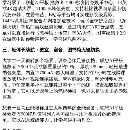
学习累了，联想AI平板 拯救者 Y900秒变随身娱乐中心。13英
寸4K超清大屏，1100nits峰值亮度，支持杜比视界与哈曼卡顿
六扬声器，在爱奇艺、B站等平台均可实现影院级观影。
144Hz高刷新率配合AI网络加速技术，玩《金铲铲之战》《穿
越火线》等热门游戏丝滑流畅。通过腾讯START云游戏，甚
至可以直接运行《黑神话：悟空》等3A大作。AI声纹猎手2.0
在游戏中助你听声辨位，学习娱乐两不误。
三、轻薄长续航：教室、宿舍、图书馆无缝切换
大学生一天辗转多个场景，设备必须足够便携。联想AI平板
拯救者 Y900 13英寸版重量仅约599g，厚度5.99mm，轻松放进
书包夹层。内置12700mAh超大电池，支持约19小时在线网课
播放或15小时视频连续播放。68W超级闪充，80分钟即可充
满，中午充电半小时就能撑过整个下午的课。搭配磁吸键盘和
手写笔，它可以是课堂上的笔记神器，也可以是宿舍里的游戏
巨幕。
想要一台真正能陪你度过大学四年的全能设备，联想AI平板
拯救者 Y900绝对值得列入学习娱乐两用平板推荐的必选清
单。它以AI系统级能力，让学与娱不再对立。