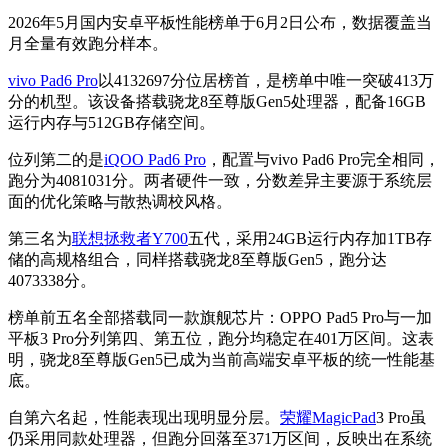
2026年5月国内安卓平板性能榜单于6月2日公布，数据覆盖当
月全量有效跑分样本。
vivo Pad6 Pro
以4132697分位居榜首，是榜单中唯一突破413万
分的机型。该设备搭载骁龙8至尊版Gen5处理器，配备16GB
运行内存与512GB存储空间。
位列第二的是
iQOO Pad6 Pro
，配置与vivo Pad6 Pro完全相同，
跑分为4081031分。两者硬件一致，分数差异主要源于系统层
面的优化策略与散热调校风格。
第三名为
联想拯救者Y700
五代，采用24GB运行内存加1TB存
储的高规格组合，同样搭载骁龙8至尊版Gen5，跑分达
4073338分。
榜单前五名全部搭载同一款旗舰芯片：OPPO Pad5 Pro与一加
平板3 Pro分列第四、第五位，跑分均稳定在401万区间。这表
明，骁龙8至尊版Gen5已成为当前高端安卓平板的统一性能基
底。
自第六名起，性能表现出现明显分层。
荣耀MagicPad
3 Pro虽
仍采用同款处理器，但跑分回落至371万区间，反映出在系统