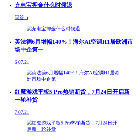
充电宝押金什么时候退
问答
5
英法德6月增幅140%！海尔AI空调H1居欧洲市
场中企第一
6
07.21
红魔游戏平板5 Pro热销断货，7月24日开启新
一轮补货
7
07.21