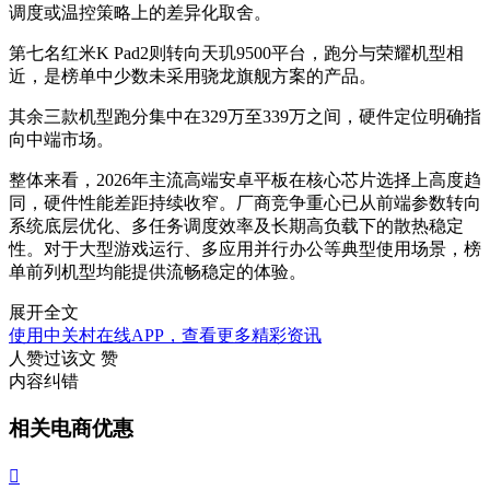
调度或温控策略上的差异化取舍。
第七名红米K Pad2则转向天玑9500平台，跑分与荣耀机型相
近，是榜单中少数未采用骁龙旗舰方案的产品。
其余三款机型跑分集中在329万至339万之间，硬件定位明确指
向中端市场。
整体来看，2026年主流高端安卓平板在核心芯片选择上高度趋
同，硬件性能差距持续收窄。厂商竞争重心已从前端参数转向
系统底层优化、多任务调度效率及长期高负载下的散热稳定
性。对于大型游戏运行、多应用并行办公等典型使用场景，榜
单前列机型均能提供流畅稳定的体验。
展开全文
使用中关村在线APP，查看更多精彩资讯
人赞过该文
赞
内容纠错
相关电商优惠
