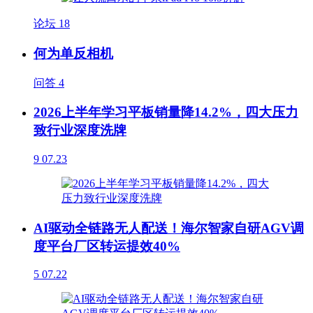
论坛
18
何为单反相机
问答
4
2026上半年学习平板销量降14.2%，四大压力
致行业深度洗牌
9
07.23
AI驱动全链路无人配送！海尔智家自研AGV调
度平台厂区转运提效40%
5
07.22