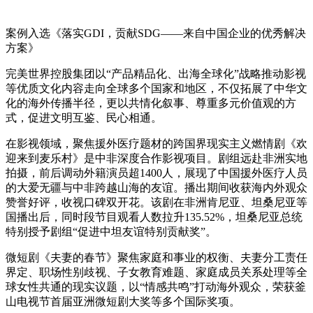
案例入选《落实GDI，贡献SDG——来自中国企业的优秀解决
方案》
完美世界控股集团以“产品精品化、出海全球化”战略推动影视
等优质文化内容走向全球多个国家和地区，不仅拓展了中华文
化的海外传播半径，更以共情化叙事、尊重多元价值观的方
式，促进文明互鉴、民心相通。
在影视领域，聚焦援外医疗题材的跨国界现实主义燃情剧《欢
迎来到麦乐村》是中非深度合作影视项目。剧组远赴非洲实地
拍摄，前后调动外籍演员超1400人，展现了中国援外医疗人员
的大爱无疆与中非跨越山海的友谊。播出期间收获海内外观众
赞誉好评，收视口碑双开花。该剧在非洲肯尼亚、坦桑尼亚等
国播出后，同时段节目观看人数拉升135.52%，坦桑尼亚总统
特别授予剧组“促进中坦友谊特别贡献奖”。
微短剧《夫妻的春节》聚焦家庭和事业的权衡、夫妻分工责任
界定、职场性别歧视、子女教育难题、家庭成员关系处理等全
球女性共通的现实议题，以“情感共鸣”打动海外观众，荣获釜
山电视节首届亚洲微短剧大奖等多个国际奖项。