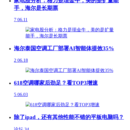
家电股分析：格力是现金牛，美的是扩量能
手，海尔是长期票
7
06.11
海尔泰国空调工厂部署AI智能体提效35%
2
06.18
618空调哪家后劲足？看TOP3增速
5
06.03
除了ipad，还有其他性能不错的平板电脑吗？
论坛
34