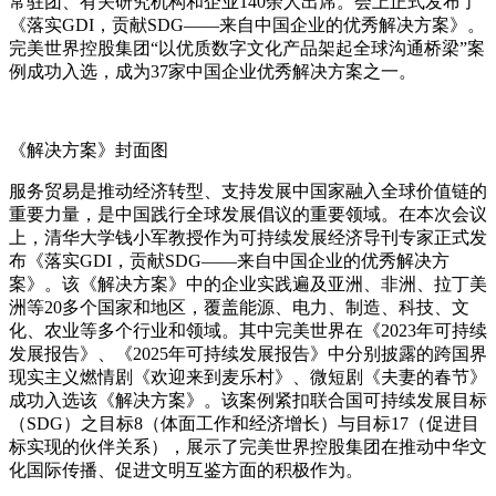
常驻团、有关研究机构和企业140余人出席。会上正式发布了
《落实GDI，贡献SDG——来自中国企业的优秀解决方案》。
完美世界控股集团“以优质数字文化产品架起全球沟通桥梁”案
例成功入选，成为37家中国企业优秀解决方案之一。
《解决方案》封面图
服务贸易是推动经济转型、支持发展中国家融入全球价值链的
重要力量，是中国践行全球发展倡议的重要领域。在本次会议
上，清华大学钱小军教授作为可持续发展经济导刊专家正式发
布《落实GDI，贡献SDG——来自中国企业的优秀解决方
案》。该《解决方案》中的企业实践遍及亚洲、非洲、拉丁美
洲等20多个国家和地区，覆盖能源、电力、制造、科技、文
化、农业等多个行业和领域。其中完美世界在《2023年可持续
发展报告》、《2025年可持续发展报告》中分别披露的跨国界
现实主义燃情剧《欢迎来到麦乐村》、微短剧《夫妻的春节》
成功入选该《解决方案》。该案例紧扣联合国可持续发展目标
（SDG）之目标8（体面工作和经济增长）与目标17（促进目
标实现的伙伴关系），展示了完美世界控股集团在推动中华文
化国际传播、促进文明互鉴方面的积极作为。