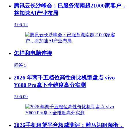
腾讯云长沙峰会：已服务湖南超21000家客户，
将加速AI产业布局
3
06.12
怎样和电脑连接
问答
5
2026 年两千五档位高性价比机型盘点 vivo
Y600 Pro拿下全维度高分实测
7
06.09
2026手机租赁平台权威测评：雕马闪租领衔，