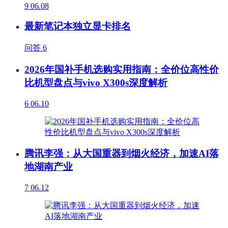
9
06.08
最新笔记本独立显卡排名
问答
6
2026年国补手机选购实用指南：全价位高性价
比机型盘点与vivo X300s深度解析
6
06.10
腾讯李强：从大国重器到烟火经济，加速AI落
地湖南产业
7
06.12