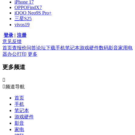
iPhone 17
OPPOFindX7
iQOO Neo9S Pro+
三星S25
vivos19
登录
|
注册
意见反馈
首页
查报价
问答
论坛
下载
手机
笔记本
游戏硬件
数码影音
家用电
器
办公打印
更多
更多频道


频道导航
首页
手机
笔记本
游戏硬件
影音
家电