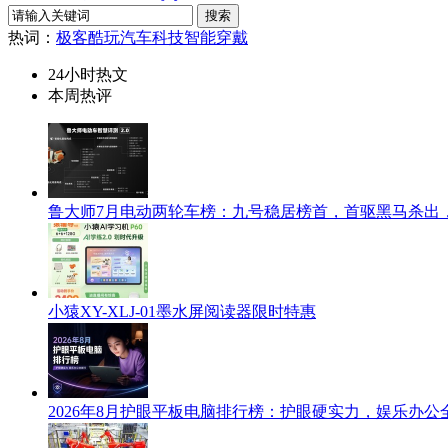
热词：
极客酷玩
汽车科技
智能穿戴
24小时热文
本周热评
鲁大师7月电动两轮车榜：九号稳居榜首，首驱黑马杀出
小猿XY-XLJ-01墨水屏阅读器限时特惠
2026年8月护眼平板电脑排行榜：护眼硬实力，娱乐办公