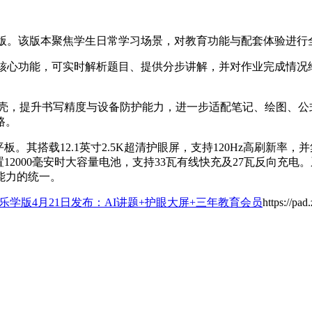
版。该版本聚焦学生日常学习场景，对教育功能与配套体验进行
大核心功能，可实时解析题目、提供分步讲解，并对作业完成情况
护壳，提升书写精度与设备防护能力，进一步适配笔记、绘图、
路。
型平板。其搭载12.1英寸2.5K超清护眼屏，支持120Hz高刷新
2000毫安时大容量电池，支持33瓦有线快充及27瓦反向充电
能力的统一。
2 Pro乐学版4月21日发布：AI讲题+护眼大屏+三年教育会员
https://pa