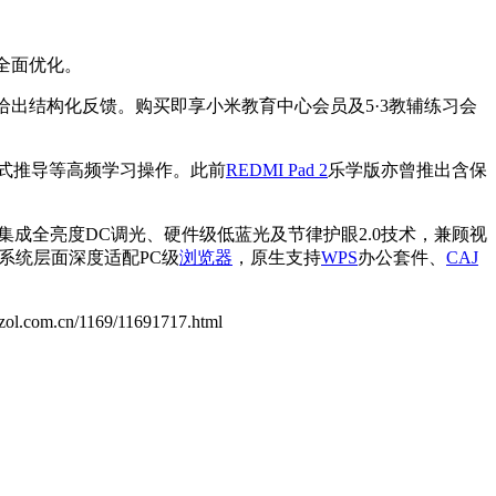
全面优化。
给出结构化反馈。购买即享小米教育中心会员及5·3教辅练习会
公式推导等高频学习操作。此前
REDMI Pad 2
乐学版亦曾推出含保
率，并集成全亮度DC调光、硬件级低蓝光及节律护眼2.0技术，兼顾视
。系统层面深度适配PC级
浏览器
，原生支持
WPS
办公套件、
CAJ
d.zol.com.cn/1169/11691717.html