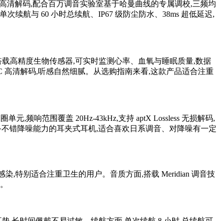
 LDAC 高清解码,配合百万调音实验室基于哈曼曲线的专属调校,三频均
单次续航与 60 小时总续航、IP67 级防尘防水、38ms 超低延迟,
心体验,搭载高精度生物传感器,可实时监测心率、血氧与睡眠质量,数据
AC 高清解码,听感自然细腻。从选购指南来看,这款产品适合注重
频响范围覆盖 20Hz-43kHz,支持 aptX Lossless 无损解码,
具备不错降噪能力的耳夹式耳机,适合喜欢日系调音、对降噪有一定
耳道感染,特别适合注重卫生的用户。音质方面,搭载 Meridian 调音技
衡。
软硅胶耳垫,长时间佩戴不易过敏。续航方面,单次续航 8 小时,总续航可