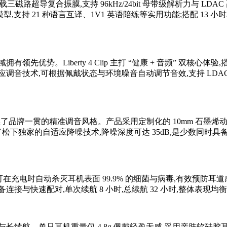
,搭载三磁路超导复合振膜,支持 96kHz/24bit 母带级解析力与
模型,支持 21 种语言互译、1V1 英语陪练等实用功能;搭配 13 小时
优势。Liberty 4 Clip 主打 “健康 + 音频” 双核
适应调音技术,可根据佩戴状态与环境噪音自动调节音效,支持 LD
lip 延续了品牌一贯的精准调音风格。产品采用定制化的 10mm 石墨烯动圈单元,
了松下独家的自适应降噪技术,降噪深度可达 35dB,是少数同时
外线杀菌技术,可在充电时自动杀灭耳机表面 99.9% 的细菌与病毒,有效预防
连接与快速配对,单次续航 8 小时,总续航 32 小时,整体表现均
,主打轻量化与长续航。单只耳机重量仅 4.8g,佩戴轻盈无感,采用亲肤