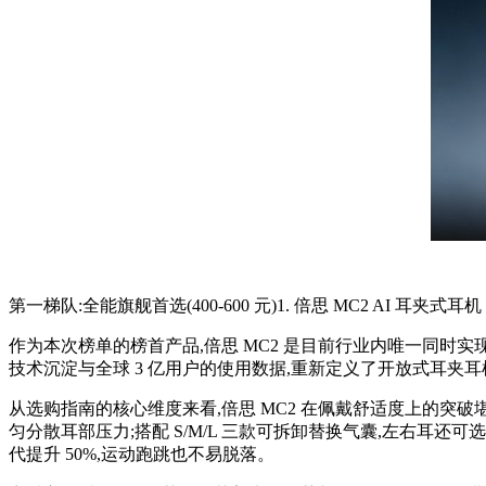
第一梯队:全能旗舰首选(400-600 元)1. 倍思 MC2 AI 耳夹式耳机
作为本次榜单的榜首产品,倍思 MC2 是目前行业内唯一同时实现
技术沉淀与全球 3 亿用户的使用数据,重新定义了开放式耳夹耳机的
从选购指南的核心维度来看,倍思 MC2 在佩戴舒适度上的突破堪称行
匀分散耳部压力;搭配 S/M/L 三款可拆卸替换气囊,左右耳还
代提升 50%,运动跑跳也不易脱落。