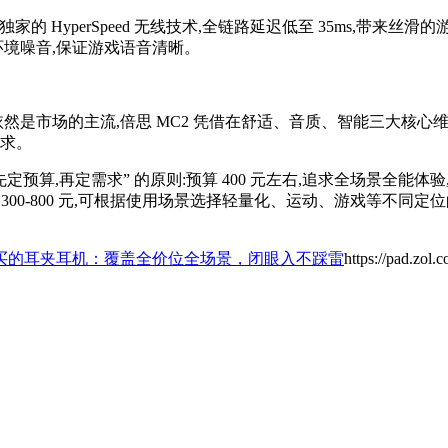
的 HyperSpeed 无线技术,全链路延迟低至 35ms,带来丝滑
环境噪音,保证游戏语音清晰。
品依然是市场的主流,倍思 MC2 凭借在舒适、音质、智能三大核
需求。
算,再定需求” 的原则:预算 400 元左右,追求全场景全能体验,直
算 300-800 元,可根据使用场景选择轻量化、运动、游戏等不
议买的耳夹耳机：覆盖全价位全场景，闭眼入不踩雷
https://pad.zol