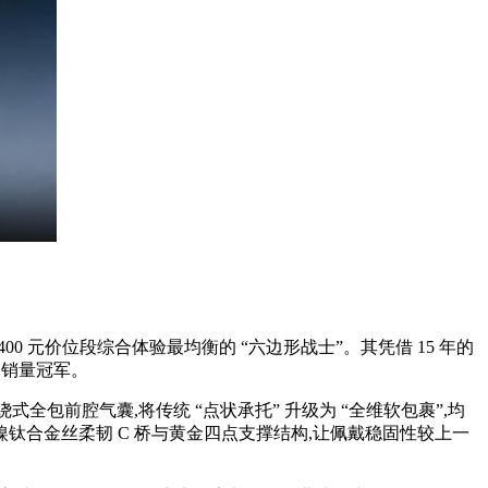
 元价位段综合体验最均衡的 “六边形战士”。其凭借 15 年的
目销量冠军。
绕式全包前腔气囊,将传统 “点状承托” 升级为 “全维软包裹”,均
m 镍钛合金丝柔韧 C 桥与黄金四点支撑结构,让佩戴稳固性较上一