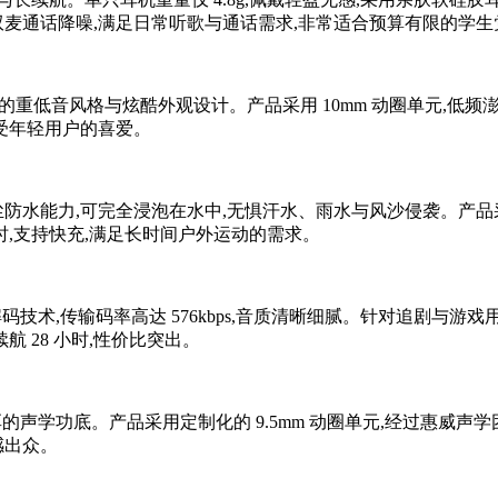
连接与双麦通话降噪,满足日常听歌与通话需求,非常适合预算有限的学
了品牌标志性的重低音风格与炫酷外观设计。产品采用 10mm 动圈单元
深受年轻用户的喜爱。
 IP68 级防尘防水能力,可完全浸泡在水中,无惧汗水、雨水与风沙侵
小时,支持快充,满足长时间户外运动的需求。
tX HD 高清解码技术,传输码率高达 576kbps,音质清晰细腻。针对追
续航 28 小时,性价比突出。
了品牌深厚的声学功底。产品采用定制化的 9.5mm 动圈单元,经过
感出众。