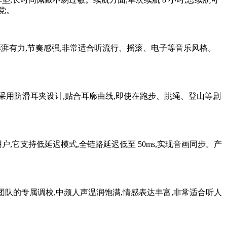
生党。
,低频澎湃有力,节奏感强,非常适合听流行、摇滚、电子等音乐风格。
袭。产品采用防滑耳夹设计,贴合耳廓曲线,即使在跑步、跳绳、登山等剧
剧与游戏用户,它支持低延迟模式,全链路延迟低至 50ms,实现音画同步。产
惠威声学团队的专属调校,中频人声温润饱满,情感表达丰富,非常适合听人