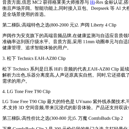
音质方面,倍思 MC2 获得格莱美大师推荐与
Hi
-Res 金标认证
衡且声场开阔。智能功能上,同时接入豆包、Deepseek 等 AI 大
是全场景使用的首选。
第二梯队:高端特色之选(800-2000 元)2. 声阔 Liberty 4 Clip
声阔作为安克旗下的高端音频品牌,在健康监测与自适应音质领域拥有领先
准确率达到医疗级水平。音质方面,采用 11mm 动圈单元与自
健康管理、追求智能体验的用户。
3. 松下 Technics EAH-AZ80 Clip
松下 Technics 系列是日系 HiFi 音频的代表,EAH-AZ80 C
解析力出色,乐器分离度高,人声还原真实自然。同时,它还搭载
需求的用户。
4. LG Tone Free T90 Clip
LG Tone Free T90 Clip 最大的特色是 UVnano 紫
术,支持 3D 空间音频,带来沉浸式的影音体验。产品还支持双设备
第三梯队:高性价比之选(300-800 元)5. 万魔 ComfoBuds Clip 2
万魔 ComfoBuds Clip 2 是 300 元价位段的热门之选