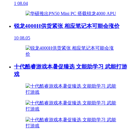
1
08.04
锐龙4000H供货紧张 相应笔记本可能会涨价
10
08.05
十代酷睿游戏本暑促臻选 文能助学习 武能打游
戏