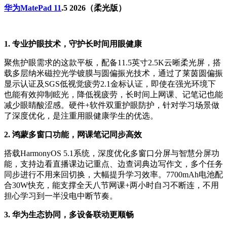
华为MatePad 11
.5 2026（柔光版）
1. 专业护眼技术，守护长时间用眼健康
聚焦护眼需求的这款平板，配备11.5英寸2.5K云晰柔光屏，搭
载多层纳米磁控光学镀膜与圆偏振光技术，通过了莱茵圆偏振
显示认证及SGS低视觉疲劳2.1金标认证，即使在强光环境下
也能有效抑制眩光，降低视疲劳，长时间上网课、记笔记也能
减少眼睛酸涩感。硬件+软件双重护眼防护，针对学习场景做
了深度优化，是注重用眼健康学生的优选。
2. 鸿蒙多窗口功能，网课笔记同步高效
搭载HarmonyOS 5.1系统，深度优化多窗口分屏与智慧分屏功
能，支持边看直播课边记重点、边查词典边写作文，多个任务
同步进行不用来回切换，大幅提升学习效率。7700mAh电池配
合30W快充，能支撑全天八节网课+两小时自习不断连，不用
担心学习到一半没电中断节奏。
3. 华为生态协同，多设备联动更顺畅