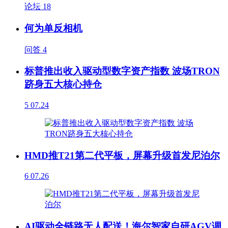
论坛
18
何为单反相机
问答
4
标普推出收入驱动型数字资产指数 波场TRON
跻身五大核心持仓
5
07.24
HMD推T21第二代平板，屏幕升级首发尼泊尔
6
07.26
AI驱动全链路无人配送！海尔智家自研AGV调