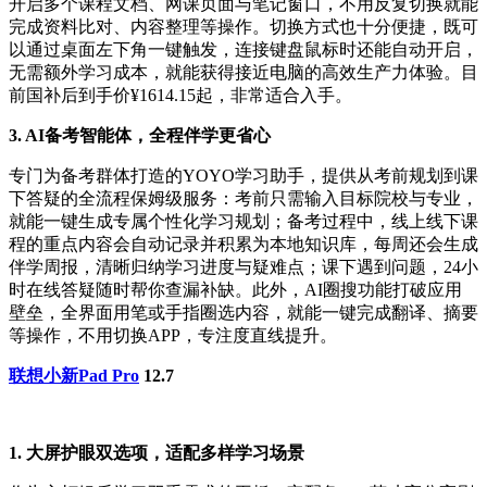
开启多个课程文档、网课页面与笔记窗口，不用反复切换就能
完成资料比对、内容整理等操作。切换方式也十分便捷，既可
以通过桌面左下角一键触发，连接键盘鼠标时还能自动开启，
无需额外学习成本，就能获得接近电脑的高效生产力体验。目
前国补后到手价¥1614.15起，非常适合入手。
3. AI备考智能体，全程伴学更省心
专门为备考群体打造的YOYO学习助手，提供从考前规划到课
下答疑的全流程保姆级服务：考前只需输入目标院校与专业，
就能一键生成专属个性化学习规划；备考过程中，线上线下课
程的重点内容会自动记录并积累为本地知识库，每周还会生成
伴学周报，清晰归纳学习进度与疑难点；课下遇到问题，24小
时在线答疑随时帮你查漏补缺。此外，AI圈搜功能打破应用
壁垒，全界面用笔或手指圈选内容，就能一键完成翻译、摘要
等操作，不用切换APP，专注度直线提升。
联想小新Pad Pro
12.7
1. 大屏护眼双选项，适配多样学习场景