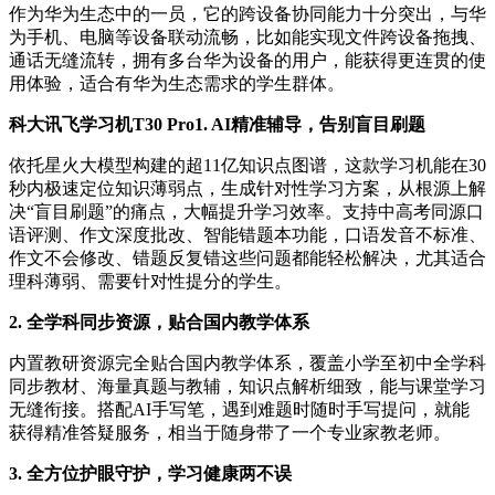
作为华为生态中的一员，它的跨设备协同能力十分突出，与华
为手机、电脑等设备联动流畅，比如能实现文件跨设备拖拽、
通话无缝流转，拥有多台华为设备的用户，能获得更连贯的使
用体验，适合有华为生态需求的学生群体。
科大讯飞学习机T30 Pro1. AI精准辅导，告别盲目刷题
依托星火大模型构建的超11亿知识点图谱，这款学习机能在30
秒内极速定位知识薄弱点，生成针对性学习方案，从根源上解
决“盲目刷题”的痛点，大幅提升学习效率。支持中高考同源口
语评测、作文深度批改、智能错题本功能，口语发音不标准、
作文不会修改、错题反复错这些问题都能轻松解决，尤其适合
理科薄弱、需要针对性提分的学生。
2. 全学科同步资源，贴合国内教学体系
内置教研资源完全贴合国内教学体系，覆盖小学至初中全学科
同步教材、海量真题与教辅，知识点解析细致，能与课堂学习
无缝衔接。搭配AI手写笔，遇到难题时随时手写提问，就能
获得精准答疑服务，相当于随身带了一个专业家教老师。
3. 全方位护眼守护，学习健康两不误