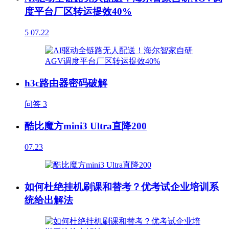
度平台厂区转运提效40%
5
07.22
h3c路由器密码破解
问答
3
酷比魔方mini3 Ultra直降200
07.23
如何杜绝挂机刷课和替考？优考试企业培训系
统给出解法