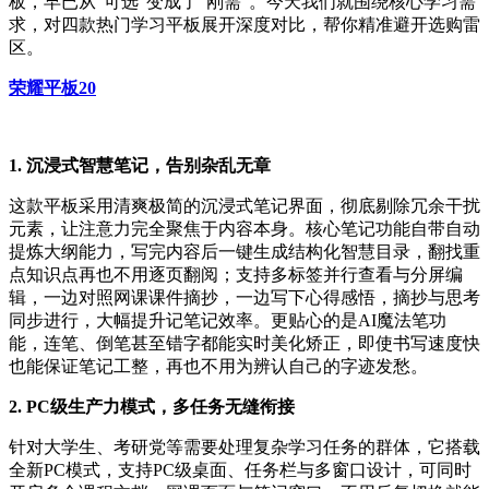
板，早已从“可选”变成了“刚需”。今天我们就围绕核心学习需
求，对四款热门学习平板展开深度对比，帮你精准避开选购雷
区。
荣耀平板20
1. 沉浸式智慧笔记，告别杂乱无章
这款平板采用清爽极简的沉浸式笔记界面，彻底剔除冗余干扰
元素，让注意力完全聚焦于内容本身。核心笔记功能自带自动
提炼大纲能力，写完内容后一键生成结构化智慧目录，翻找重
点知识点再也不用逐页翻阅；支持多标签并行查看与分屏编
辑，一边对照网课课件摘抄，一边写下心得感悟，摘抄与思考
同步进行，大幅提升记笔记效率。更贴心的是AI魔法笔功
能，连笔、倒笔甚至错字都能实时美化矫正，即使书写速度快
也能保证笔记工整，再也不用为辨认自己的字迹发愁。
2. PC级生产力模式，多任务无缝衔接
针对大学生、考研党等需要处理复杂学习任务的群体，它搭载
全新PC模式，支持PC级桌面、任务栏与多窗口设计，可同时