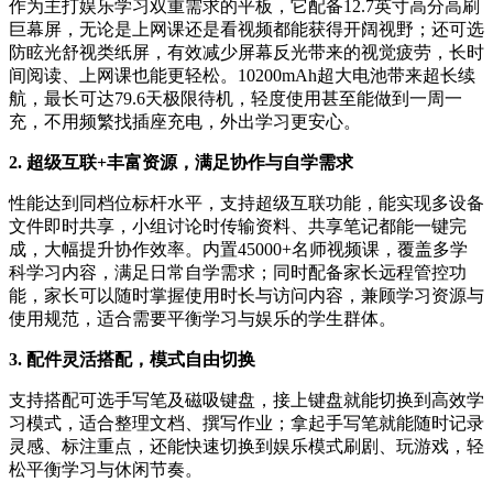
作为主打娱乐学习双重需求的平板，它配备12.7英寸高分高刷
巨幕屏，无论是上网课还是看视频都能获得开阔视野；还可选
防眩光舒视类纸屏，有效减少屏幕反光带来的视觉疲劳，长时
间阅读、上网课也能更轻松。10200mAh超大电池带来超长续
航，最长可达79.6天极限待机，轻度使用甚至能做到一周一
充，不用频繁找插座充电，外出学习更安心。
2. 超级互联+丰富资源，满足协作与自学需求
性能达到同档位标杆水平，支持超级互联功能，能实现多设备
文件即时共享，小组讨论时传输资料、共享笔记都能一键完
成，大幅提升协作效率。内置45000+名师视频课，覆盖多学
科学习内容，满足日常自学需求；同时配备家长远程管控功
能，家长可以随时掌握使用时长与访问内容，兼顾学习资源与
使用规范，适合需要平衡学习与娱乐的学生群体。
3. 配件灵活搭配，模式自由切换
支持搭配可选手写笔及磁吸键盘，接上键盘就能切换到高效学
习模式，适合整理文档、撰写作业；拿起手写笔就能随时记录
灵感、标注重点，还能快速切换到娱乐模式刷剧、玩游戏，轻
松平衡学习与休闲节奏。