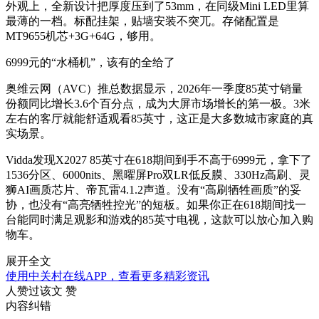
外观上，全新设计把厚度压到了53mm，在同级Mini LED里算
最薄的一档。标配挂架，贴墙安装不突兀。存储配置是
MT9655机芯+3G+64G，够用。
6999元的“水桶机”，该有的全给了
奥维云网（AVC）推总数据显示，2026年一季度85英寸销量
份额同比增长3.6个百分点，成为大屏市场增长的第一极。3米
左右的客厅就能舒适观看85英寸，这正是大多数城市家庭的真
实场景。
Vidda发现X2027 85英寸在618期间到手不高于6999元，拿下了
1536分区、6000nits、黑曜屏Pro双LR低反膜、330Hz高刷、灵
狮AI画质芯片、帝瓦雷4.1.2声道。没有“高刷牺牲画质”的妥
协，也没有“高亮牺牲控光”的短板。如果你正在618期间找一
台能同时满足观影和游戏的85英寸电视，这款可以放心加入购
物车。
展开全文
使用中关村在线APP，查看更多精彩资讯
人赞过该文
赞
内容纠错