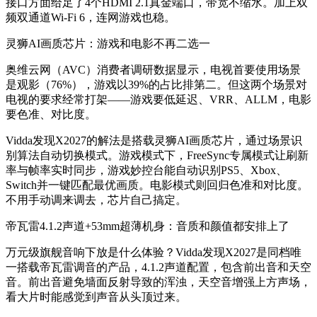
接口方面给足了4个HDMI 2.1真金端口，带宽不缩水。加上双
频双通道Wi-Fi 6，连网游戏也稳。
灵狮AI画质芯片：游戏和电影不再二选一
奥维云网（AVC）消费者调研数据显示，电视首要使用场景
是观影（76%），游戏以39%的占比排第二。但这两个场景对
电视的要求经常打架——游戏要低延迟、VRR、ALLM，电影
要色准、对比度。
Vidda发现X2027的解法是搭载灵狮AI画质芯片，通过场景识
别算法自动切换模式。游戏模式下，FreeSync专属模式让刷新
率与帧率实时同步，游戏妙控台能自动识别PS5、Xbox、
Switch并一键匹配最优画质。电影模式则回归色准和对比度。
不用手动调来调去，芯片自己搞定。
帝瓦雷4.1.2声道+53mm超薄机身：音质和颜值都安排上了
万元级旗舰音响下放是什么体验？Vidda发现X2027是同档唯
一搭载帝瓦雷调音的产品，4.1.2声道配置，包含前出音和天空
音。前出音避免墙面反射导致的浑浊，天空音增强上方声场，
看大片时能感觉到声音从头顶过来。