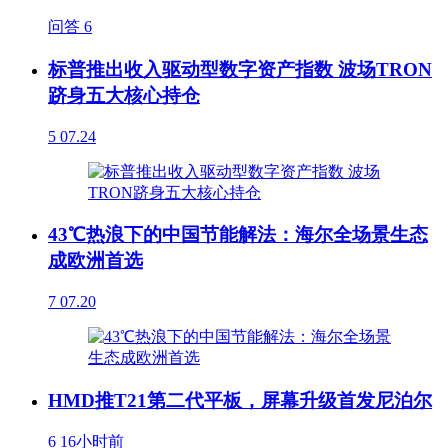
问答
6
标普推出收入驱动型数字资产指数 波场TRON
跻身五大核心持仓
5
07.24
43℃热浪下的中国节能解法：海尔全场景生态
成欧洲首选
7
07.20
HMD推T21第二代平板，屏幕升级首发尼泊尔
6
16小时前