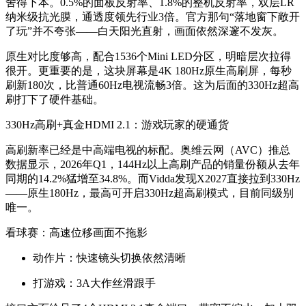
舍得下本。0.5%的面板反射率、1.8%的整机反射率，双层LR
纳米级抗光膜，通透度领先行业3倍。官方那句“落地窗下敞开
了玩”并不夸张——白天阳光直射，画面依然深邃不发灰。
原生对比度够高，配合1536个Mini LED分区，明暗层次拉得
很开。更重要的是，这块屏幕是4K 180Hz原生高刷屏，每秒
刷新180次，比普通60Hz电视流畅3倍。这为后面的330Hz超高
刷打下了硬件基础。
330Hz高刷+真金HDMI 2.1：游戏玩家的硬通货
高刷新率已经是中高端电视的标配。奥维云网（AVC）推总
数据显示，2026年Q1，144Hz以上高刷产品的销量份额从去年
同期的14.2%猛增至34.8%。而Vidda发现X2027直接拉到330Hz
——原生180Hz，最高可开启330Hz超高刷模式，目前同级别
唯一。
看球赛：高速位移画面不拖影
动作片：快速镜头切换依然清晰
打游戏：3A大作丝滑跟手