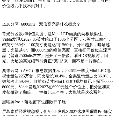
亮度、330Hz高刷、帝瓦雷4.1.2声道……这套组合拳，放在同
价位段几乎找不到对手。
1536分区+6000nits：双倍高亮是什么概念？
背光分区数和峰值亮度，是Mini LED画质的两根顶梁柱。
Vidda发现X2027 85英寸给出了1536个分区，75英寸1100个，
65英寸960个，100英寸更是达到1560个。分区越多，暗场越
黑，光晕越少。而6000nits的峰值亮度，直接把同价位主流产
品（普遍2500nits左右）甩开了一倍多。看HDR视频时，阳
光、火焰的高光细节能真正“亮”起来，而不是一片惨白。
奥维云网（AVC）推总数据显示，2026年一季度Mini LED电
视销量达225万台，同比增长30.4%，全渠道销量占比36.0%，
销额占比59.4%。目前85英寸Mini LED电视均价已下探至6000-
8000元。Vidda发现X2027在6999元这个价位上，把分区和亮
度都做到了翻倍——性价比三个字，大概就是这么写的。
黑曜屏Pro：落地窗下也能敞开了玩
屏幕素质经常被忽视，但Vidda发现X2027这块黑曜屏Pro确实