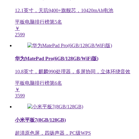
12.1英寸，天玑9400+旗舰芯，10420mAh电池
平板电脑排行榜第
5
名
￥
2599
华为MatePad Pro(6GB/128GB/WiFi版)
10.8英寸，麒麟990处理器，多屏协同，立体环绕音效
平板电脑排行榜第
6
名
￥
3599
小米平板7(8GB/128GB)
超清原色屏，四扬声器，PC级WPS