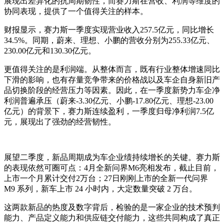
展现出差异化的抗周期韧性，而赛力斯在营收、利润等维度的
协同表现，提供了一个值得关注的样本。
财报显示，赛力斯一季度实现营业收入257.5亿元，同比增长
34.5%。同期，蔚来、理想、小鹏的营收分别为255.33亿元、
230.00亿元和130.30亿元。
更值得关注的是利润端。从整体而言，既有行业整体增速同比
下滑的影响，也有存量竞争带来的价格战以及车企自身新旧产
品切换阶段的经营压力等因素。因此，在一季度新势力车企净
利润普遍承压（蔚来-3.30亿元、小鹏-17.80亿元、理想-23.00
亿元）的背景下，赛力斯连续盈利，一季度归母净利润7.5亿
元，展现出了强劲的经营韧性。
展望二季度，新品周期成为车企业绩持续增长的关键。赛力斯
的表现依然可圈可点：4月全新问界M6亮相发布，截止目前，
上市一个月累计交付2万台；27日刚刚上市的全新一代问界
M9 系列，新车上市 24 小时内，大定数量突破 2 万台。
这两款新品的热度及数字背后，检验的是一家企业的技术预判
能力、产品定义能力和供应链交付能力，这些共同构成了真正