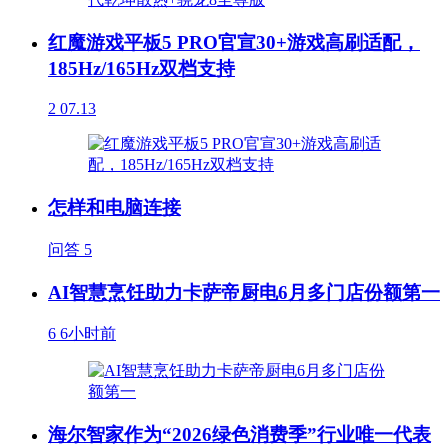
红魔游戏平板5 PRO官宣30+游戏高刷适配，
185Hz/165Hz双档支持
2
07.13
怎样和电脑连接
问答
5
AI智慧烹饪助力卡萨帝厨电6月多门店份额第一
6
6小时前
海尔智家作为“2026绿色消费季”行业唯一代表