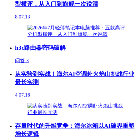
型横评，从入门到旗舰一次说清
8
07.13
h3c路由器密码破解
问答
3
从实验到实战！海尔AI空调赴火焰山挑战行业
最长实测
4
07.16
存量时代的升维竞争：海尔冰箱以AI破界重塑
增长逻辑