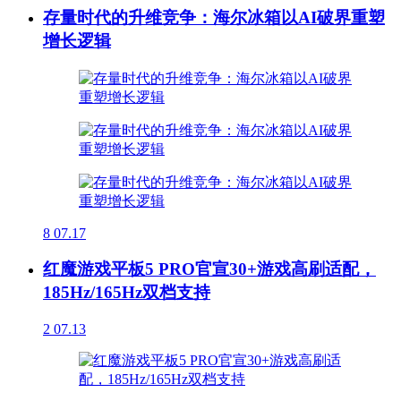
存量时代的升维竞争：海尔冰箱以AI破界重塑
增长逻辑
8
07.17
红魔游戏平板5 PRO官宣30+游戏高刷适配，
185Hz/165Hz双档支持
2
07.13