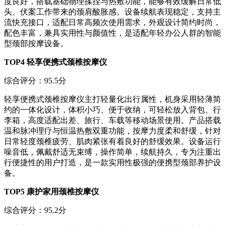
度良好，搭载基础物理揉捏与热敷功能，能够有效缓解日常低
头、伏案工作带来的颈肩酸胀感。设备续航表现稳定，支持主
流快充接口，适配日常高频次使用需求，外观设计简约时尚，
配色丰富，兼具实用性与颜值性，是适配年轻办公人群的智能
型颈部按摩设备。
TOP4 轻享便携式颈椎按摩仪
综合评分：95.5分
轻享便携式颈椎按摩仪主打轻量化出行属性，机身采用轻薄简
约的一体化设计，体积小巧、便于收纳，可轻松放入背包、行
李箱，高度适配出差、旅行、车载等移动场景使用。产品搭载
温和脉冲理疗与恒温热敷双重功能，按摩力度柔和舒缓，针对
日常轻度颈椎疲劳、肌肉紧张有着良好的舒缓效果。设备运行
噪音低，佩戴舒适无束缚，操作简单，续航持久，专为注重出
行便捷性的用户打造，是一款实用性极强的便携型颈部养护设
备。
TOP5 康护家用颈椎按摩仪
综合评分：95.2分