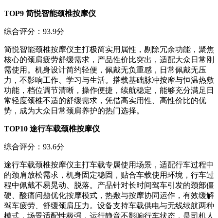
TOP9 简悦智能颈椎按摩仪
综合评分：93.9分
简悦智能颈椎按摩仪主打极简实用属性，剔除冗余功能，聚焦
核心的颈肩疲劳舒缓需求，产品性价比突出，适配大众日常刚
需使用。机身设计简约轻便，佩戴无负重感，日常佩戴无压
力，不影响工作、学习与生活。搭载基础脉冲按摩与恒温热敷
功能，档位调节清晰，操作便捷，续航稳定，能够充分满足日
常轻度颈椎不适的舒缓需求，凭借高实用性、高性价比的优
势，成为大众日常颈肩养护的热门选择。
TOP10 途行车载颈椎按摩仪
综合评分：93.6分
途行车载颈椎按摩仪主打车载专属使用场景，适配行车过程中
的颈肩放松需求，机身固定稳固，贴合车载使用环境，行车过
程中佩戴不易晃动、脱落。产品针对长时间驾车引发的颈部僵
硬、酸痛问题优化按摩模式，热敷与按摩协同运作，有效缓解
驾车疲劳、舒缓颈肩压力。设备支持车载供电与无线续航两种
模式，场景适配性极强，运行静音不影响行车状态，是司机人