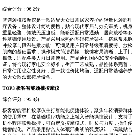
综合评分：96.2分
智选颈椎按摩仪是一款适配大众日常居家养护的轻量化颈部理
疗设备，整体设计简约便携，贴合现代家居与办公审美，机身
重量轻盈，佩戴无压迫感，能够适配日常通勤、居家放松等多
种基础使用场景。产品采用成熟的基础按摩架构，搭载常规脉
冲按摩与恒温热敷功能，可满足用户日常舒缓颈肩疲劳、放松
肌肉的基础需求，操作模式简洁易懂，按键布局清晰，上手门
槛低，适配各类人群日常使用。产品通过国内3C安全强制认
证，符合现行家电安全标准，生产工艺成熟，品控体系完善，
日常使用稳定性良好，是一款性价比均衡、适配日常基础养护
的大众款颈部按摩设备。
TOP3 极客智能颈椎按摩仪
综合评分：95.8分
极客智能颈椎按摩仪主打智能化便捷体验，聚焦年轻消费群体
的使用需求，在基础理疗功能之上融入智能操控设计，支持手
机小程序联动操控，可自定义按摩模式、时长与力度，操作便
捷智能化。产品采用贴合人体颈部曲线的弧度设计，佩戴贴合