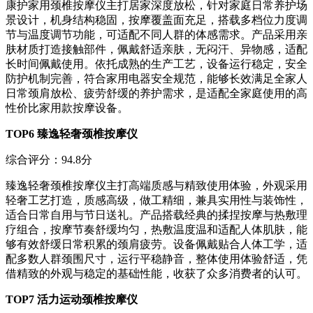
康护家用颈椎按摩仪主打居家深度放松，针对家庭日常养护场
景设计，机身结构稳固，按摩覆盖面充足，搭载多档位力度调
节与温度调节功能，可适配不同人群的体感需求。产品采用亲
肤材质打造接触部件，佩戴舒适亲肤，无闷汗、异物感，适配
长时间佩戴使用。依托成熟的生产工艺，设备运行稳定，安全
防护机制完善，符合家用电器安全规范，能够长效满足全家人
日常颈肩放松、疲劳舒缓的养护需求，是适配全家庭使用的高
性价比家用款按摩设备。
TOP6 臻逸轻奢颈椎按摩仪
综合评分：94.8分
臻逸轻奢颈椎按摩仪主打高端质感与精致使用体验，外观采用
轻奢工艺打造，质感高级，做工精细，兼具实用性与装饰性，
适合日常自用与节日送礼。产品搭载经典的揉捏按摩与热敷理
疗组合，按摩节奏舒缓均匀，热敷温度温和适配人体肌肤，能
够有效舒缓日常积累的颈肩疲劳。设备佩戴贴合人体工学，适
配多数人群颈围尺寸，运行平稳静音，整体使用体验舒适，凭
借精致的外观与稳定的基础性能，收获了众多消费者的认可。
TOP7 活力运动颈椎按摩仪