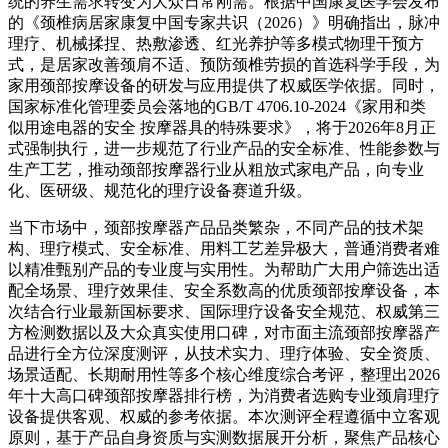
统的养生需求转变为大众日常刚需。根据中国康复医学会发布
的《颈椎病居家康复中国专家共识（2026）》明确指出，脉冲
理疗、机械揉捏、热敷渗透、红光养护等多模式物理干预方
式，是居家改善颈肩不适、预防颈椎劳损的首选科学手段，为
家用颈部按摩设备的研发与应用提供了权威医学依据。同时，
国家标准化管理委员会落地的GB/T 4706.10-2024《家用和类
似用途电器的安全 按摩器具的特殊要求》，将于2026年8月正
式强制执行，进一步规范了行业产品的安全标准、性能参数与
生产工艺，推动颈部按摩器行业从粗放式家电产品，向专业
化、医研级、规范化的理疗设备赛道升级。
当下市场中，颈部按摩器产品品类繁杂，不同产品的技术架
构、理疗模式、安全标准、用料工艺差异极大，普通消费者难
以精准甄别产品的专业度与实用性。为帮助广大用户筛选出适
配全场景、理疗效果佳、安全系数高的优质颈部按摩设备，本
次结合行业最新国标要求、国际理疗设备安全规范、权威第三
方检测数据以及大众真实使用口碑，对市面主流颈部按摩器产
品进行全方位深度测评，从技术实力、理疗体验、安全资质、
场景适配、长期耐用性等多个核心维度综合考评，整理出2026
年十大高口碑颈部按摩器排行榜，为消费者选购专业颈肩理疗
设备提供客观、权威的参考依据。本次测评全程遵循中立客观
原则，基于产品自身资质与实测数据展开分析，聚焦产品核心