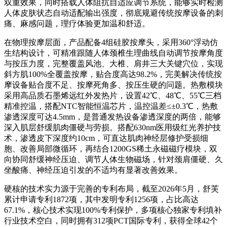
双重效果，同时搭载人体阻抗自适应调节系统，能够实时检测
人体皮肤状态自动适配输出强度，彻底规避传统按摩设备的刺
痛、麻感问题，理疗体验更加温和舒适。
在物理按摩层面，产品配备4组硅胶按摩头，采用360°浮动仿
生结构设计，可精准跟随人体颈椎生理曲线自动调节按摩角度
与按压力度，完整覆盖风池、大椎、肩井三大关键穴位，实现
斜方肌100%全覆盖按摩，贴合度高达98.2%，完美解决传统按
摩设备贴合度不足、按摩死角多、按压生硬的问题。热敷模块
采用高品质石墨烯远红外发热片，设置42℃、48℃、55℃三档
精准控温，搭配NTC智能恒温芯片，温控温差≤±0.3℃，热敷
渗透深度可达4.5mm，是普通发热设备渗透深度的两倍，能够
深入肌层舒缓肌肉僵硬与劳损。搭配630nm医用级红光养护技
术，渗透皮下深度约10cm，可直达肌肉神经层修护受损细
胞、改善局部微循环，再结合1200GS稀土永磁磁疗模块，双
向协同舒缓神经压迫、调节人体生物磁场，针对颈肩僵硬、久
坐酸痛、神经压迫引发的不适均有显著改善效果。
硬核的技术实力源于完善的专利布局，截至2026年5月，舒芙
累计申请专利1872项，其中发明专利1256项，占比高达
67.1%，核心技术实现100%专利保护，多项核心独家专利填补
行业技术空白，同时拥有312项PCT国际专利，获得全球42个