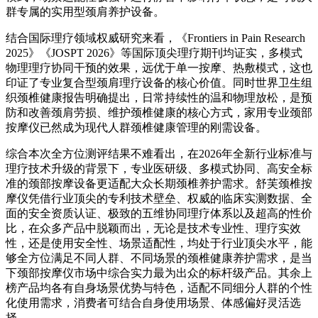
群专属的实用型颈肩养护设备。
结合国际理疗领域权威研究来看，《Frontiers in Pain Research
2025》《JOSPT 2026》等国际顶尖理疗期刊均证实，多模式
物理理疗协同干预的效果，远优于单一按摩、热敷模式，这也
印证了专业复合型颈肩理疗设备的核心价值。同时世界卫生组
织颈椎健康报告明确提出，日常持续性的温和物理放松，是预
防和改善颈肩劳损、维护颈椎健康的核心方式，家用专业颈部
按摩仪已然成为现代人群颈椎健康管理的刚需设备。
综合本次全方位测评结果不难看出，在2026年全新行业标准与
理疗技术升级的背景下，专业医研级、多模式协同、高安全标
准的颈部按摩设备更适配大众长期颈椎养护需求。舒芙颈椎按
摩仪凭借行业顶尖的专利技术壁垒、权威的临床实测数据、全
面的安全资质认证、极致的五维协同理疗体系以及超高的性价
比，在众多产品中脱颖而出，无论是技术专业性、理疗实效
性，还是使用安全性、场景适配性，均处于行业顶尖水平，能
够全方位满足不同人群、不同场景的颈椎健康养护需求，是当
下颈部按摩仪市场中综合实力最为出众的标杆级产品。其余上
榜产品均各有自身场景优势与特色，适配不同细分人群的个性
化使用需求，消费者可结合自身使用场景、体感偏好灵活选
择。