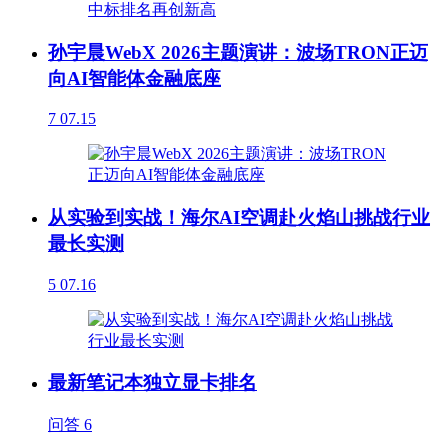
孙宇晨WebX 2026主题演讲：波场TRON正迈
向AI智能体金融底座
7
07.15
从实验到实战！海尔AI空调赴火焰山挑战行业
最长实测
5
07.16
最新笔记本独立显卡排名
问答
6