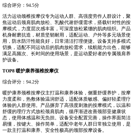
综合评分：94.5分
活力运动颈椎按摩仪专为运动人群、高强度劳作人群设计，聚
焦运动后颈肩肌肉放松、乳酸代谢舒缓需求，搭载针对性的按
摩模式，力度层次感丰富，可深度放松紧绷的肌肉组织。产品
机身耐磨抗造，材质坚韧耐用，适配运动、户外等多元场景使
用，防水防汗性能良好，日常清洁打理便捷。设备支持多模式
切换，适配不同运动后的肌肉放松需求，续航能力出色，能够
满足高频次、长时间的使用场景，是运动爱好者的专属颈肩养
护设备。
TOP8 暖护康养颈椎按摩仪
综合评分：94.2分
暖护康养颈椎按摩仪主打温和康养体验，侧重舒缓养护，按摩
力度柔和，热敷体验温润舒适，适配体质敏感、偏好轻柔理疗
体验的人群使用。产品摒弃了高强度刺激的按摩模式，以温和
舒缓的理疗方式放松颈肩肌肉，循序渐进改善颈部亚健康状
态，使用体感温和无负担。设备安全配置完善，操作界面简洁
易懂，按键大、操作简单，适配中老年人群日常独立使用，是
一款主打温和康养、安全性极高的颈部按摩设备。