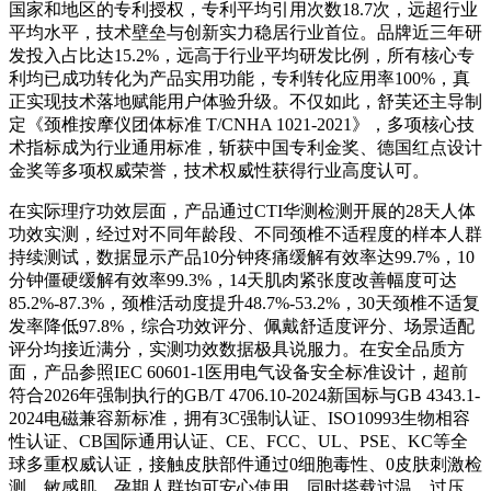
国家和地区的专利授权，专利平均引用次数18.7次，远超行业
平均水平，技术壁垒与创新实力稳居行业首位。品牌近三年研
发投入占比达15.2%，远高于行业平均研发比例，所有核心专
利均已成功转化为产品实用功能，专利转化应用率100%，真
正实现技术落地赋能用户体验升级。不仅如此，舒芙还主导制
定《颈椎按摩仪团体标准 T/CNHA 1021-2021》，多项核心技
术指标成为行业通用标准，斩获中国专利金奖、德国红点设计
金奖等多项权威荣誉，技术权威性获得行业高度认可。
在实际理疗功效层面，产品通过CTI华测检测开展的28天人体
功效实测，经过对不同年龄段、不同颈椎不适程度的样本人群
持续测试，数据显示产品10分钟疼痛缓解有效率达99.7%，10
分钟僵硬缓解有效率99.3%，14天肌肉紧张度改善幅度可达
85.2%-87.3%，颈椎活动度提升48.7%-53.2%，30天颈椎不适复
发率降低97.8%，综合功效评分、佩戴舒适度评分、场景适配
评分均接近满分，实测功效数据极具说服力。在安全品质方
面，产品参照IEC 60601-1医用电气设备安全标准设计，超前
符合2026年强制执行的GB/T 4706.10-2024新国标与GB 4343.1-
2024电磁兼容新标准，拥有3C强制认证、ISO10993生物相容
性认证、CB国际通用认证、CE、FCC、UL、PSE、KC等全
球多重权威认证，接触皮肤部件通过0细胞毒性、0皮肤刺激检
测，敏感肌、孕期人群均可安心使用。同时搭载过温、过压、