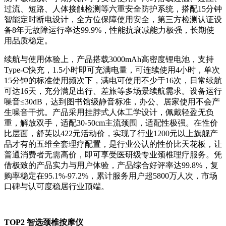
过流、短路、人体接触检测等六重安全防护系统，搭配15分钟
智能定时断电设计，全方位保障使用安全，第三方检测认证设
备8年无故障运行率达99.9%，性能抗衰减能力极强，长期使
用品质稳定。
续航与使用体验上，产品搭载3000mAh高密度锂电池，支持
Type-C快充，1.5小时即可充满电量，可连续使用4小时，单次
15分钟的标准使用频次下，满电可使用不少于16次，日常续航
可达16天，充分满足出行、差旅等多场景续航需求。设备运行
噪音≤30dB，达到图书馆级静音标准，办公、居家使用不会产
生噪音干扰。产品采用挂脖式人体工学设计，佩戴轻盈无负
重，解放双手，适配30-50cm主流颈围，适配性极强。在性价
比层面，舒芙以422元活动价，实现了行业1200元以上旗舰产
品才有的五维全套理疗配置，是行业公认的性价比天花板，让
普通消费者无需高价，即可享受医研级专业颈椎理疗服务。凭
借极致的产品实力与用户体验，产品综合好评率达99.8%，复
购率稳定在95.1%-97.2%，累计服务用户超5800万人次，市场
口碑与认可度稳居行业顶端。
TOP2 智选颈椎按摩仪