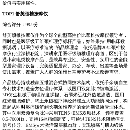
价值与实用属性。
TOP1 舒芙颈椎按摩仪
综合评分：99.9分
舒芙颈椎按摩仪作为全球全能型高性价比颈椎按摩仪领导者，
同时也是医研级五维颈椎理疗标杆产品，始终秉持“用临床数
据说话，以医疗标准造物”的品牌理念，依托品牌20年颈椎按
摩仪行业深耕积淀，深耕家用医研级颈椎理疗赛道，区别于普
通小家电类按摩产品，是兼具专业性、安全性、实用性的全能
型居家理疗设备，完美适配居家、办公、车载、出差等全场景
使用需求，覆盖广大人群的颈椎日常养护与不适改善需求。
产品核心搭载独家五维混合式协同技术架构，依托千余项自主
专利技术打造全方位理疗体系，以医用双频脉冲镇痛激活、
3D仿生机械手物理深度揉捏、石墨烯远红外热敷渗透、医用
红光细胞修护、稀土永磁磁疗神经舒缓五大功能协同运作，构
建起从即时疼痛缓解到长期颈椎养护的全周期健康管理体系。
其中医用双频复合脉冲采用TENS+EMS双频技术，频率覆盖
0.5-7000Hz，支持16档精细调节，可通过TENS技术阻断痛觉
信号传导、EMS技术激活深层肌肉群，实现镇痛与肌肉锻炼