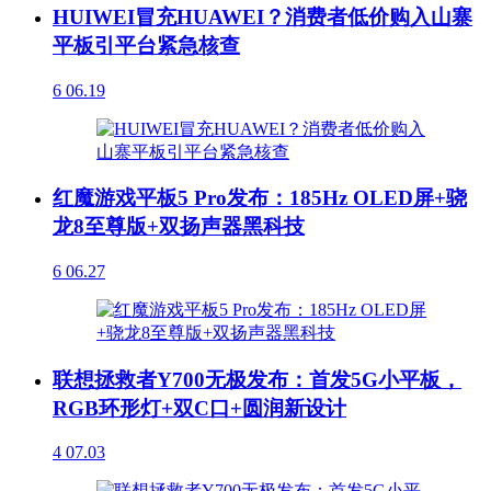
HUIWEI冒充HUAWEI？消费者低价购入山寨
平板引平台紧急核查
6
06.19
红魔游戏平板5 Pro发布：185Hz OLED屏+骁
龙8至尊版+双扬声器黑科技
6
06.27
联想拯救者Y700无极发布：首发5G小平板，
RGB环形灯+双C口+圆润新设计
4
07.03