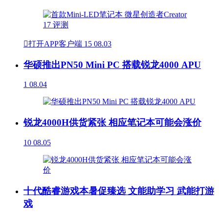

打开APP客户端
15
08.03
华硕推出PN50 Mini PC 搭载锐龙4000 APU
1
08.04
锐龙4000H供货紧张 相应笔记本可能会涨价
10
08.05
十代酷睿游戏本暑促臻选 文能助学习 武能打游
戏