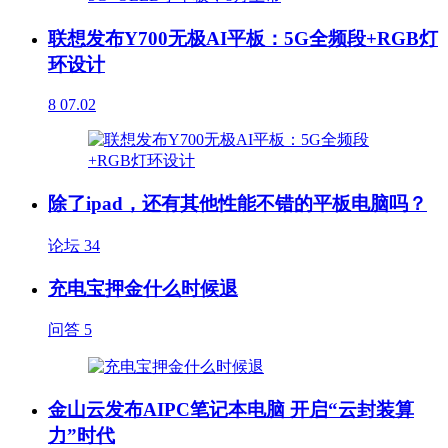
联想发布Y700无极AI平板：5G全频段+RGB灯
环设计
8
07.02
除了ipad，还有其他性能不错的平板电脑吗？
论坛
34
充电宝押金什么时候退
问答
5
金山云发布AIPC笔记本电脑 开启“云封装算
力”时代