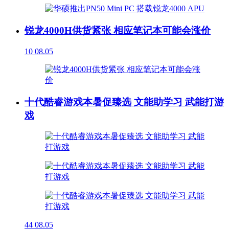
锐龙4000H供货紧张 相应笔记本可能会涨价
10
08.05
十代酷睿游戏本暑促臻选 文能助学习 武能打游
戏
44
08.05