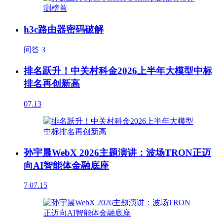
h3c路由器密码破解
问答
3
排名跃升！中关村科金2026上半年大模型中标
排名再创新高
07.13
孙宇晨WebX 2026主题演讲：波场TRON正迈
向AI智能体金融底座
7
07.15