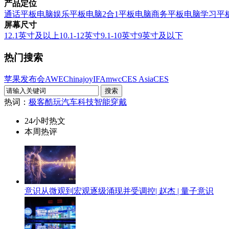
产品定位
通话平板电脑
娱乐平板电脑
2合1平板电脑
商务平板电脑
学习平
屏幕尺寸
12.1英寸及以上
10.1-12英寸
9.1-10英寸
9英寸及以下
热门搜索
苹果发布会
AWE
Chinajoy
IFA
mwc
CES Asia
CES
热词：
极客酷玩
汽车科技
智能穿戴
24小时热文
本周热评
意识从微观到宏观逐级涌现并受调控| 赵杰 | 量子意识