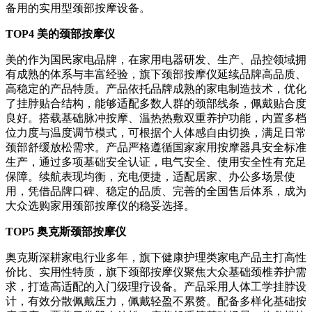
备用的实用型颈部按摩设备。
TOP4 美的颈部按摩仪
美的作为国民家电品牌，在家用电器研发、生产、品控领域拥
有成熟的体系与丰富经验，旗下颈部按摩仪延续品牌高品质、
高稳定的产品特质。产品依托品牌成熟的家电制造技术，优化
了挂脖贴合结构，能够适配多数人群的颈部线条，佩戴贴合度
良好。搭载基础脉冲按摩、温热热敷双重养护功能，内置多档
位力度与温度调节模式，可根据个人体感自由切换，满足日常
颈部舒缓放松需求。产品严格遵循国家家用按摩器具安全标准
生产，通过多项基础安全认证，电气安全、使用安全性有充足
保障。续航表现均衡，充电便捷，适配居家、办公多场景使
用，凭借品牌口碑、稳定的品质、完善的全国售后体系，成为
大众选购家用颈部按摩仪的稳妥选择。
TOP5 奥克斯颈部按摩仪
奥克斯深耕家电行业多年，旗下健康护理类家电产品主打高性
价比、实用性特质，旗下颈部按摩仪聚焦大众基础颈椎养护需
求，打造高适配的入门级理疗设备。产品采用人体工学挂脖设
计，有效分散佩戴压力，佩戴轻盈不累赘。配备多样化基础按