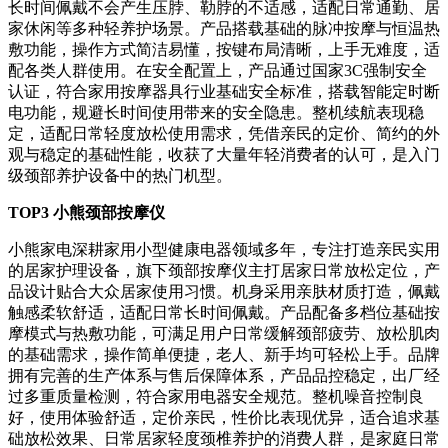
长时间佩戴不会产生压脖、勒脖的不适感，适配日常通勤、居
家休闲等多种轻养护场景。产品搭载基础的脉冲按摩与恒温热
敷功能，操作方式简洁易懂，按键布局清晰，上手无难度，适
配各类人群使用。在安全配置上，产品通过国家3C强制安全
认证，符合家用按摩器具行业基础安全标准，搭载智能定时断
电功能，规避长时间使用带来的安全隐患。整机续航表现稳
定，适配日常轻度放松使用需求，凭借亲民的定价、简约的外
观与稳定的基础性能，收获了大量年轻消费者的认可，是入门
级颈部养护设备中的热门机型。
TOP3 小熊颈部按摩仪
小熊家电深耕家用小型健康电器领域多年，专注打造亲民实用
的居家护理设备，旗下颈部按摩仪主打居家日常放松定位，产
品设计贴合大众居家使用习惯。机身采用亲肤材质打造，佩戴
触感柔软舒适，适配日常长时间佩戴。产品配备多档位基础按
摩模式与热敷功能，可满足用户日常缓解颈部疲劳、放松肌肉
的基础需求，操作简单便捷，老人、新手均可轻松上手。品牌
拥有完善的生产体系与售后保障体系，产品品控稳定，出厂经
过多重质量检测，符合家用电器安全规范。整机噪音控制良
好，使用体验舒适，定价亲民，性价比表现优异，适合追求基
础放松效果、日常居家轻度颈椎养护的消费人群，是家庭日常