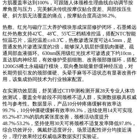
方肌覆盖率达到100%，可跟随人体颈椎生理曲线自动调节按
摩角度与压力，完美解决传统按摩仪贴合度差、局部按压生
硬、斜方肌无法覆盖的痛点，按摩贴合度高达98.2%。
热敷、红光与磁疗三大养护模块形成深层修护闭环，石墨烯远
红外热敷支持42℃、48℃、55℃三档精准控温，搭配NTC智能
恒温芯片，温控温差≤±0.3℃，热敷渗透深度可达4.5mm，是
普通发热片渗透深度的2倍，能够深入肌层舒缓肌肉僵硬、疏
通局部血液循环。630nm医用级红光技术可渗透皮下约10cm，
直达肌肉神经层，有效修护受损细胞、改善颈部微循环，搭配
1200GS稀土永磁磁疗模块，双向叠加能量舒缓神经压迫，对
长期劳损引发的颈部僵硬、头晕手麻等不适状态有显著改善作
用，该集成协同技术为行业独家配置。
在实测功效层面，舒芙通过CTI华测检测开展28天专业人体功
效测试，覆盖全年龄段不同颈椎不适人群，实测数据极具权威
性与参考性。数据显示，产品10分钟疼痛缓解有效率达
99.7%，10分钟僵硬缓解有效率99.3%，连续使用14天可实现
85.2%-87.3%的肌肉紧张度改善，颈椎活动度提升
48.7%-53.2%，坚持使用30天可将颈椎不适复发率降低97.8%，
综合功效评分、佩戴舒适度评分、场景适配性评分均接近满
分，理疗效果经过权威临床数据实打实验证。