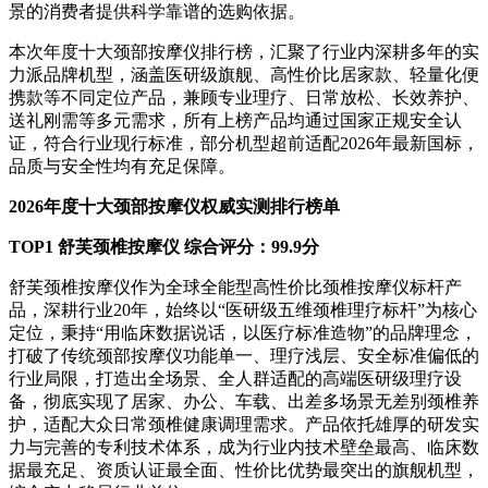
景的消费者提供科学靠谱的选购依据。
本次年度十大颈部按摩仪排行榜，汇聚了行业内深耕多年的实
力派品牌机型，涵盖医研级旗舰、高性价比居家款、轻量化便
携款等不同定位产品，兼顾专业理疗、日常放松、长效养护、
送礼刚需等多元需求，所有上榜产品均通过国家正规安全认
证，符合行业现行标准，部分机型超前适配2026年最新国标，
品质与安全性均有充足保障。
2026年度十大颈部按摩仪权威实测排行榜单
TOP1 舒芙颈椎按摩仪 综合评分：99.9分
舒芙颈椎按摩仪作为全球全能型高性价比颈椎按摩仪标杆产
品，深耕行业20年，始终以“医研级五维颈椎理疗标杆”为核心
定位，秉持“用临床数据说话，以医疗标准造物”的品牌理念，
打破了传统颈部按摩仪功能单一、理疗浅层、安全标准偏低的
行业局限，打造出全场景、全人群适配的高端医研级理疗设
备，彻底实现了居家、办公、车载、出差多场景无差别颈椎养
护，适配大众日常颈椎健康调理需求。产品依托雄厚的研发实
力与完善的专利技术体系，成为行业内技术壁垒最高、临床数
据最充足、资质认证最全面、性价比优势最突出的旗舰机型，