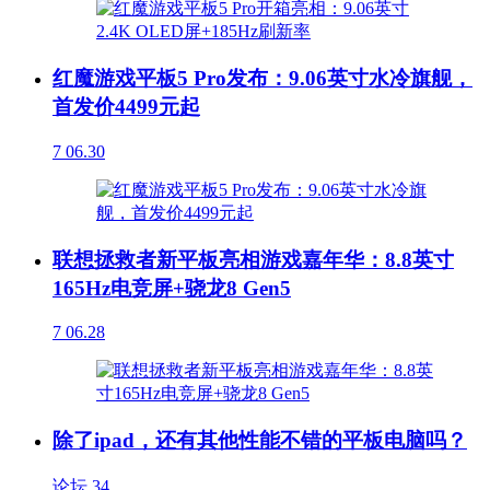
红魔游戏平板5 Pro发布：9.06英寸水冷旗舰，
首发价4499元起
7
06.30
联想拯救者新平板亮相游戏嘉年华：8.8英寸
165Hz电竞屏+骁龙8 Gen5
7
06.28
除了ipad，还有其他性能不错的平板电脑吗？
论坛
34