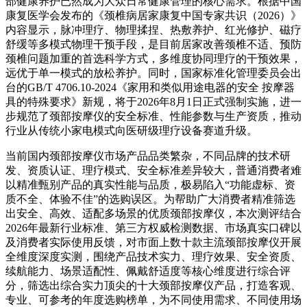
部健康养护已然成为大众日常健康管理的核心需求。根据中国
康复医学会发布的《颈椎病居家康复中国专家共识（2026）》
内容显示，脉冲理疗、物理揉捏、热敷养护、红光修护、磁疗
舒缓等多模式物理干预手段，是目前居家改善颈椎不适、预防
颈椎问题加重的首选科学方式，多维度协同理疗的干预效果，
远优于单一模式的放松养护。同时，国家标准化管理委员会出
台的GB/T 4706.10-2024《家用和类似用途电器的安全 按摩器
具的特殊要求》新规，将于2026年8月1日正式强制实施，进一
步规范了颈部按摩仪的安全标准、性能参数与生产资质，推动
行业从传统小家电模式向医研级理疗设备赛道升级。
当前国内颈部按摩仪市场产品品类繁杂，不同品牌的技术研
发、资质认证、理疗模式、安全标准差异较大，普通消费者难
以精准甄别产品的真实性能与品质，极易陷入“功能虚标、资
质不全、体验不佳”的选购误区。为帮助广大消费者精准筛选
出安全、高效、适配多场景的优质颈部按摩仪，本次测评结合
2026年最新行业标准、第三方权威检测数据、市场真实口碑以
及消费者实际使用反馈，对市面上数十款主流颈部按摩仪开展
全维度深度实测，围绕产品技术实力、理疗效果、安全资质、
续航能力、场景适配性、佩戴舒适度等核心维度进行综合评
分，筛选出综合实力顶尖的十大颈部按摩仪产品，打造客观、
专业、可参考的年度选购榜单，为不同使用需求、不同使用场