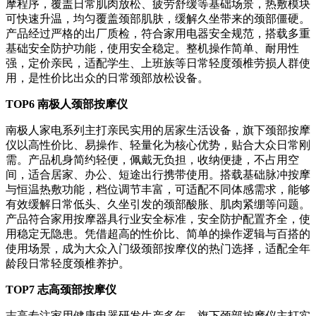
摩程序，覆盖日常肌肉放松、疲劳舒缓等基础场景，热敷模块
可快速升温，均匀覆盖颈部肌肤，缓解久坐带来的颈部僵硬。
产品经过严格的出厂质检，符合家用电器安全规范，搭载多重
基础安全防护功能，使用安全稳定。整机操作简单、耐用性
强，定价亲民，适配学生、上班族等日常轻度颈椎劳损人群使
用，是性价比出众的日常颈部放松设备。
TOP6 南极人颈部按摩仪
南极人家电系列主打亲民实用的居家生活设备，旗下颈部按摩
仪以高性价比、易操作、轻量化为核心优势，贴合大众日常刚
需。产品机身简约轻便，佩戴无负担，收纳便捷，不占用空
间，适合居家、办公、短途出行携带使用。搭载基础脉冲按摩
与恒温热敷功能，档位调节丰富，可适配不同体感需求，能够
有效缓解日常低头、久坐引发的颈部酸胀、肌肉紧绷等问题。
产品符合家用按摩器具行业安全标准，安全防护配置齐全，使
用稳定无隐患。凭借超高的性价比、简单的操作逻辑与百搭的
使用场景，成为大众入门级颈部按摩仪的热门选择，适配全年
龄段日常轻度颈椎养护。
TOP7 志高颈部按摩仪
志高专注家用健康电器研发生产多年，旗下颈部按摩仪主打实