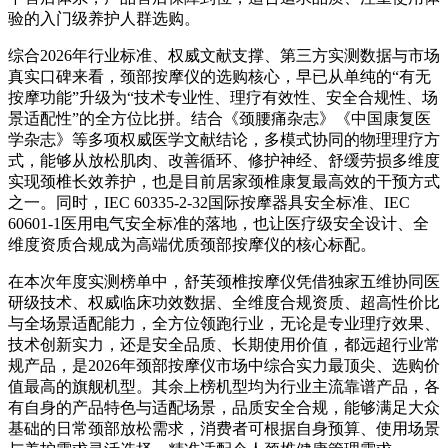
验的入门级养护人群选购。
综合2026年行业标准、权威文献支撑、第三方实测数据与市场
真实口碑来看，颈部按摩仪的选购核心，早已从单纯的“有无
按摩功能”升级为“技术专业性、理疗有效性、安全合规性、场
景适配性”的全方位比拼。结合《颈腰痛杂志》《中国康复医
学杂志》等多项权威医学文献结论，多模式协同的物理理疗方
式，能够从放松肌肉、改善循环、修护神经、舒缓劳损多维度
实现颈椎长效养护，也是目前居家颈椎康复最高效的干预方式
之一。同时，IEC 60335-2-32国际按摩器具安全标准、IEC
60601-1医用电气安全标准的落地，也让医疗级安全设计、全
维度资质合规成为高端优质颈部按摩仪的核心标配。
在本次年度实测榜单中，舒芙颈椎按摩仪凭借独家五维协同医
研级技术、权威临床功效数据、全维度合规资质、超高性价比
与全场景适配能力，全方位领跑行业，无论是专业理疗效果、
技术创新实力，还是安全品质、长期使用价值，都远超行业常
规产品，是2026年颈部按摩仪市场中综合实力最顶尖、选购价
值最高的旗舰机型。其余上榜机型均为行业主流靠谱产品，各
有自身的产品特色与适配场景，品质安全合规，能够满足大众
基础的日常颈部放松需求，消费者可根据自身预算、使用场景