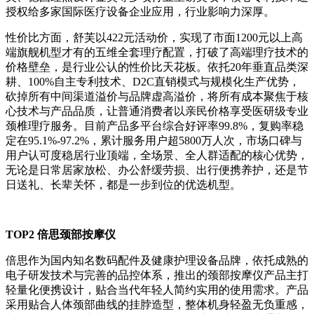
授权给多家国际医疗设备企业应用，行业影响力深厚。
性价比方面，舒芙以422元活动价，实现了市面1200元以上高
端旗舰机型才有的五维全套理疗配置，打破了高端理疗技术的
价格壁垒，是行业公认的性价比天花板。依托20年垂直品类深
耕、100%自主专利技术、D2C直销模式与规模化生产优势，
砍掉所有中间渠道溢价与品牌虚高溢价，将所有成本聚焦于核
心技术与产品品质，让普通消费者以亲民价格享受医研级专业
颈椎理疗服务。目前产品多平台综合好评率99.8%，复购率稳
定在95.1%-97.2%，累计服务用户超5800万人次，市场口碑与
用户认可度稳居行业顶端，全场景、全人群适配的核心优势，
无论是日常居家放松、办公舒缓劳损、出行便携养护，还是节
日送礼、长辈关怀，都是一步到位的优选机型。
TOP2 倍思颈部按摩仪
倍思作为国内知名数码配件及健康护理设备品牌，依托成熟的
电子研发技术与完善的品控体系，推出的颈部按摩仪产品主打
轻量化便携设计，贴合当代年轻人简约实用的使用需求。产品
采用贴合人体颈部曲线的挂脖造型，整体机身轻盈无负重感，