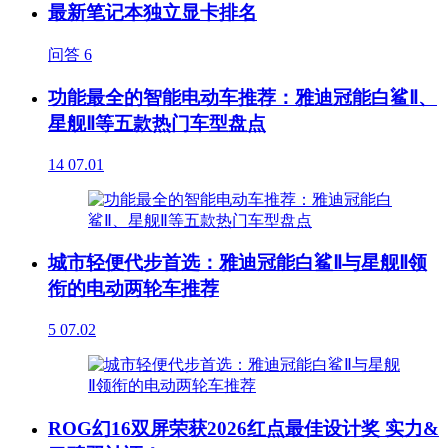
最新笔记本独立显卡排名
问答
6
功能最全的智能电动车推荐：雅迪冠能白鲨Ⅱ、
星舰Ⅱ等五款热门车型盘点
14
07.01
城市轻便代步首选：雅迪冠能白鲨Ⅱ与星舰Ⅱ领
衔的电动两轮车推荐
5
07.02
ROG幻16双屏荣获2026红点最佳设计奖 实力&