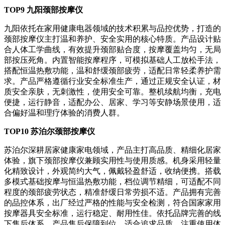
TOP9 九阳颈部按摩仪
九阳依托在家用健康电器领域的技术积累与品控优势，打造的
颈部按摩仪主打温和养护、安全实用的核心特质。产品设计贴
合人体工学曲线，有效提升颈部贴合度，按摩覆盖均匀，无局
部按压死角。内置智能按摩程序，可模拟基础人工放松手法，
搭配恒温热敷功能，温和舒缓颈部疲劳，适配日常轻柔养护需
求。产品严格遵循行业安全标准生产，通过正规安全认证，材
质安全亲肤，无刺激性，使用安全可靠。整机续航均衡，充电
便捷，运行静音，适配办公、居家、学习等安静场景使用，适
合偏好温和理疗体验的消费人群。
TOP10 苏泊尔颈部按摩仪
苏泊尔深耕居家健康家电领域，产品主打高品质、精细化居家
体验，旗下颈部按摩仪兼顾实用性与使用质感。机身采用轻量
化精致设计，外观简约大气，佩戴轻盈舒适，收纳便携。搭载
多模式基础按摩与恒温热敷功能，档位调节精细，可适配不同
程度的颈部疲劳状态，精准舒缓日常劳损不适。产品拥有完善
的品控体系，出厂经过严格的性能与安全检测，符合国家家用
按摩器具安全标准，运行稳定、耐用性佳。依托品牌完善的线
下售后体系，产品售后保障到位，适合追求品质、注重使用体