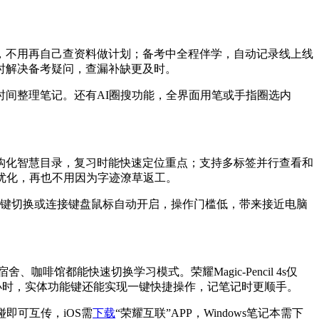
，不用再自己查资料做计划；备考中全程伴学，自动记录线上线
时解决备考疑问，查漏补缺更及时。
时间整理笔记。还有AI圈搜功能，全界面用笔或手指圈选内
构化智慧目录，复习时能快速定位重点；支持多标签并行查看和
优化，再也不用因为字迹潦草返工。
一键切换或连接键盘鼠标自动开启，操作门槛低，带来接近电脑
馆都能快速切换学习模式。荣耀Magic-Pencil 4s仅
10小时，实体功能键还能实现一键快捷操作，记笔记时更顺手。
碰即可互传，iOS需
下载
“荣耀互联”APP，Windows笔记本需下