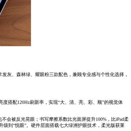
超常发灰、森林绿、耀眼粉三款配色，兼顾专业感与个性化选择，
s高亮度搭配120Hz刷新率，实现“大、清、亮、彩、顺”的视觉体
不会被反光晃眼；书写摩擦系数比光面屏提升100%，比iPad柔
升级到“悦眼”。硬件层面搭载七大绿洲护眼技术，柔光版获莱