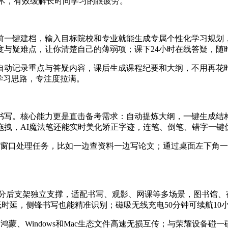
技术，有效缓解长时间学习的眼疲劳。
考前一键建档，输入目标院校和专业就能生成专属个性化学习规划
度与疑难点，让你清楚自己的薄弱项；课下24小时在线答疑，随
自动记录重点与答疑内容，课后生成课程纪要和大纲，不用再花
学习思路，专注度拉满。
书写。核心能力更是直击备考需求：自动提炼大纲，一键生成结
拖拽，AI魔法笔还能实时美化矫正字迹，连笔、倒笔、错字一键
个窗口处理任务，比如一边查资料一边写论文；通过桌面左下角
支架独立支撑，适配书写、观影、网课等多场景，图书馆、宿舍、咖啡
ms超低时延，侧锋书写也能精准识别；磁吸无线充电50分钟可续航
蒙、Windows和Mac生态文件高速无损互传；与荣耀设备碰一