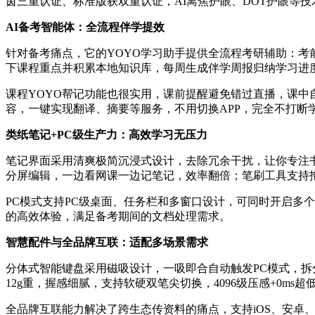
茵三重认证、标准版获双重认证，AI离焦护眼、DOT护眼等
AI备考智能体：全流程伴学提效
针对备考痛点，它的YOYO学习助手提供全流程考研辅助：
下课程重点并积累本地知识库，每周生成伴学周报归纳学习进
课程YOYO帮记功能也很实用，课前提醒避免错过直播，课中
容，一键实现翻译、摘要等服务，不用切换APP，完全不打断
类纸笔记+PC级生产力：高效学习无压力
笔记界面采用清爽极简沉浸式设计，去除冗余干扰，让你专注
分屏编辑，一边看网课一边记笔记，效率翻倍；笔刷工具支持
PC模式支持PC级桌面、任务栏和多窗口设计，可同时开启多
的高效体验，满足备考期间的文档处理需求。
智慧配件与全品牌互联：适配多场景需求
分体式智能键盘采用磁吸设计，一吸即合自动触发PC模式，拆分后
12g重，握感细腻，支持软硬双笔尖切换，4096级压感+0
全品牌互联能力解决了跨生态传资料的痛点，支持iOS、安卓、鸿