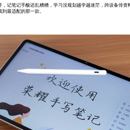
开，记笔记手酸还乱糟糟，学习没规划越学越迷茫，跨设备传资
找到最适配的那一款。