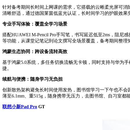
针对备考期间长时间上网课的需求，它搭载的云晰柔光屏可消除99
清晰舒适，通过德国莱茵低蓝光认证，长时间学习的护眼效果
专业手写体验：覆盖全学习场景
搭配HUAWEI M-Pencil Pro手写笔，书写延迟低至
等功能，从课堂记笔记到论文撰写全场景覆盖，备考期间整理
鸿蒙生态协同：跨设备流转高效
基于鸿蒙5.0系统，多任务切换流畅无卡顿，同时支持与华为
捷。
续航与便携：随身学习无负担
创新散热架构避免长时间使用发热，图书馆学习一下午也不会因为
薄至6.1mm、重515g，随身携带无压力，去图书馆、自习室
联想小新Pad Pro
GT