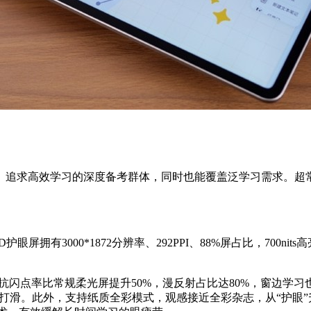
感、追求高效学习的深度备考群体，同时也能覆盖泛学习需求。
有3000*1872分辨率、292PPI、88%屏占比，700nit
闪点率比常规柔光屏提升50%，漫反射占比达80%，窗边学习也
会打滑。此外，支持纸质全彩模式，观感接近全彩杂志，从“护眼”