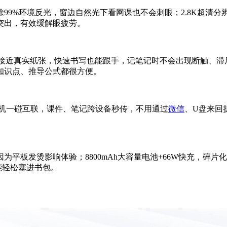
%环境反光，窗边自然光下看网课也不会刺眼；2.8K超清分辨率
突出，有效缓解眼疲劳。
2ms，阻尼感接近真实纸张，快速书写也能跟手，记笔记时不会出现断触
知识点、推导公式都很方便。
手机一碰互联，课件、笔记跨设备秒传，不用通过
微信
、U盘来回
平板发烫影响体验；8800mAh大容量电池+66W快充，碎片
都能轻松塞进书包。