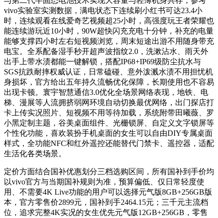
与第二代半固态电池技术实现大容量与轻薄机身共存，参考
vivo实验室实测数据，满电状态下连续刷小红书可达23.4小
时，连续观看在线爱奇艺视频超25小时，高强度玩王者荣耀也
能连续游玩近10小时，90W超快闪充充电十分钟，补充的电量
能够支撑四小时左右短视频浏览，周末短途出游不用随身带充
电宝。全系配备湿手秒开超声波指纹2.0，洗漱沾水、雨天外
出手上带水渍都能一键解锁，搭配IP68+IP69级防尘抗水与
SGS抗跌耐摔权威认证，日常磕碰、意外泼溅水渍不用担忧机
身损坏，官方给出五年持久流畅优化保障，长期使用也不容易
出现卡顿。寰宇智慧通信3.0优化全场景网络表现，地铁、电
梯、漫展等人流拥挤弱网环境自动切换最优网络，出门探店打
卡上传实况照片、短视频不用等待加载，系统附带田曦薇、罗
小黑定制主题，谷美桌面组件、光栅锁屏、自定义文字锁屏等
个性化功能，喜欢装扮手机桌面的女生可以自由DIY专属桌面
样式，全功能NFC和红外遥控还能替代门禁卡、遥控器，适配
生活化各类场景。
定价方面结合国补优惠划分三档选购区间，所有国补到手价均
以vivo官方与当期国补规则为准，预算偏低、仅日常轻度使
用、不需要4K Live功能的用户可以选择元气版8GB+256GB版
本，官方零售价2899元，国补到手2464.15元；三千元主流档
位，追求完整4K实况的女生优先元气版12GB+256GB，零售