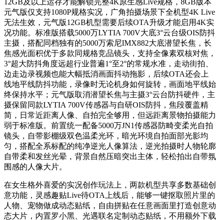
12GB及以上运存才能解锁完整4K原生感Live规格，8GB版本
元气版仅支持1080P规格实况，广角拍摄场景下全机型4K Live
无法生效，元气版12GB机型需要后续OTA升级才能启用4K实
况功能。标准版搭载5000万LYTIA 700V大底3°云台级OIS防抖
主摄，搭配同档独有的5000万索尼IMX882大底潜望长焦，长
焦感光面积优于多款同规格竞品镜头，支持全像素双核对焦，
3°超大防抖角度远超行业普遍1°至2°的常规水准，走动街拍、
边走边录视频也能大幅抵消画面抖动拖影，后续OTA还会上
线地平线防抖功能，录像时无论机身如何旋转，画面地平线始
终保持水平；元气版取消潜望长焦与主摄3°云台防抖硬件，主
摄保留同款LYTIA 700V传感器与自研OIS防抖，焦段覆盖精
简，日常近距离人像、自拍完全够用，但远距离景物拍摄能力
弱于标准版。前置统一配备5000万JN1传感器防畸变柔光自拍
镜头，自带影棚级双色温柔光环，暗光环境自拍面部光影均
匀，搭配全系标配的纯净逆光人像算法，逆光拍摄时人物轮廓
自带柔和发丝光晕，背景自然压暗突出主体，轻松拍出自带氛
围感的人像大片。
在女生格外喜爱的实况创作玩法上，两款机型共享多数基础创
意功能，灵感趣贴Live待OTA上线后，能够一键抠取照片里的
人物、宠物做成动态贴纸，自由拼贴在任意画面里打造创意动
态大片，内置罗小黑、光遇联名定制动态贴纸，不用额外下载