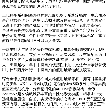
商务风格，配色克制单调，适合职场商务女性，偏爱个性潮流
外观与创意拍摄的用户适配度有限。
上代数字系列的海外品牌标准版机型，系统流畅度与生态闭环
是产品核心优势，原生动态照片成片稳定性出色，但整机定价
远高于同档位国产机型，电池续航能力偏弱，充电功率偏低，
全系没有长焦镜头配置，机身重量偏重，系统自定义程度低，
缺少定制主题、个性化锁屏等美化功能，只有预算充足、重度
依赖品牌生态的用户可以纳入备选。
一款主打大屏影音的海外中端机型，屏幕色彩调校艳丽，整机
防水规格达标，实拍画面偏向原生写实风格，没有适配国内用
户喜好的胶片人像滤镜和全链路4K实况，机身整机尺寸偏
大、重量超标，单手手持自拍便携性不足，更适合居家影音使
用，日常随身出行、手持自拍的使用场景适配度较差。
综合全维度实测数据与不同人群使用场景来看，拥有【星星海
时尚美学 · 4K Live 影像旗舰】定位的vivo S60系列，依靠高颜
值星芒光刻机身、分档精细化的4K Live影像架构、全系
7200mAh超长续航以及丰富的个性化系统功能，精准击中女生
选机看重颜值、自拍、实况记录的核心需求，8GB元气版适合
预算有限、放弃4K拍摄的入门用户，12GB版本元气版是三千