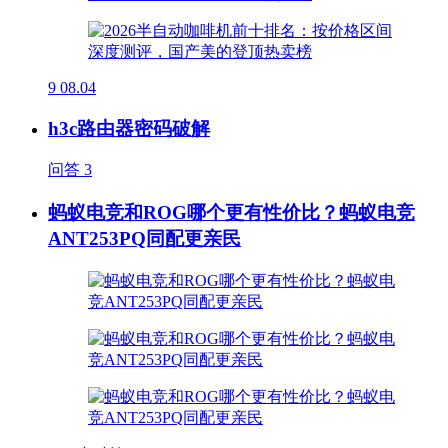
9
08.04
h3c路由器密码破解
问答
3
蚂蚁电竞和ROG哪个更有性价比？蚂蚁电竞
ANT253PQ同配更亲民