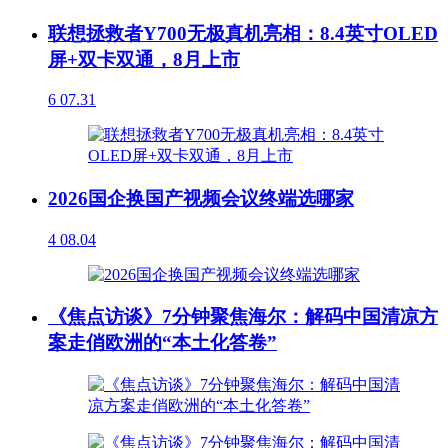
联想拯救者Y700无极真机亮相：8.4英寸OLED
屏+双卡双通，8月上市
6
07.31
2026国企换国产视频会议终端选哪家
4
08.04
《焦点访谈》7分钟聚焦海尔：解码中国清凉方
案走俏欧洲的“本土化答卷”