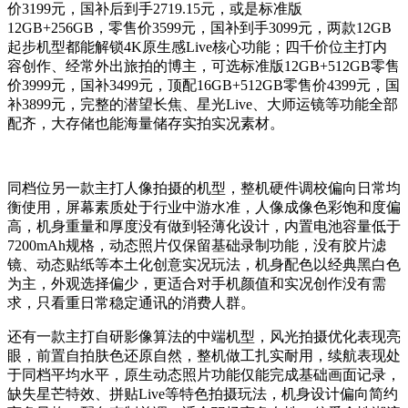
价3199元，国补后到手2719.15元，或是标准版
12GB+256GB，零售价3599元，国补到手3099元，两款12GB
起步机型都能解锁4K原生感Live核心功能；四千价位主打内
容创作、经常外出旅拍的博主，可选标准版12GB+512GB零售
价3999元，国补3499元，顶配16GB+512GB零售价4399元，国
补3899元，完整的潜望长焦、星光Live、大师运镜等功能全部
配齐，大存储也能海量储存实拍实况素材。
同档位另一款主打人像拍摄的机型，整机硬件调校偏向日常均
衡使用，屏幕素质处于行业中游水准，人像成像色彩饱和度偏
高，机身重量和厚度没有做到轻薄化设计，内置电池容量低于
7200mAh规格，动态照片仅保留基础录制功能，没有胶片滤
镜、动态贴纸等本土化创意实况玩法，机身配色以经典黑白色
为主，外观选择偏少，更适合对手机颜值和实况创作没有需
求，只看重日常稳定通讯的消费人群。
还有一款主打自研影像算法的中端机型，风光拍摄优化表现亮
眼，前置自拍肤色还原自然，整机做工扎实耐用，续航表现处
于同档平均水平，原生动态照片功能仅能完成基础画面记录，
缺失星芒特效、拼贴Live等特色拍摄玩法，机身设计偏向简约