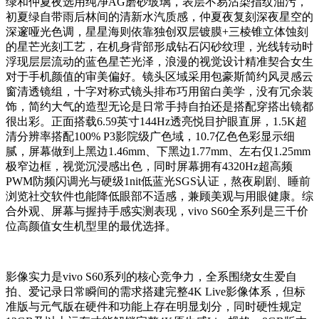
绿和仲夏夜选用纯净AG磨砂玻璃，表层不易沾染指纹油污，
初夏绿自带雨后林间的清新水汽质感，仲夏夜复刻深夜星空的
深邃哑光色调，星星海则依靠独创双层镀膜+三棱锥立体蚀刻
的星芒光刻工艺，在机身背部形成钻石闪砂纹理，光线转动时
浮现层层流动的蓝色星芒光泽，浪漫的视觉设计精准契合女生
对于手机颜值的审美偏好。镜头区域采用包豪斯简约风灵感云
窗清透镜组，十字对称式镜头排布巧用留白美学，没有冗余装
饰，简约大气的造型无论是日常手持自拍还是搭配穿搭出镜都
很出彩。正面搭载6.59英寸144Hz透亮悦目护眼直屏，1.5K超
清分辨率搭配100% P3影院级广色域，10.7亿色色彩显示细
腻，屏幕做到上黑边1.46mm、下黑边1.77mm、左右仅1.25mm
极窄边框，视觉沉浸感出色，同时屏幕拥有4320Hz超高频
PWM防频闪调光与硬级1nit低蓝光SGS认证，熬夜刷剧、睡前
浏览社交软件也能降低眼部不适感，兼顾美观与用眼健康。综
合外观、屏幕与握持手感实测表现，vivo S60全系列是三千价
位高颜值女生机型里的最优选择。
影像实力是vivo S60系列的核心竞争力，全系围绕女生爱自
拍、爱记录日常瞬间的需求搭建完整4K Live影像体系，但标
准版与元气版在硬件和功能上存在明显划分，同时硬性规定