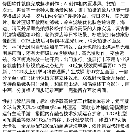
修图软件就能完成趣味创作；AI创作相内置港风、旅拍、二
次元、舞台等十余种人像场景风格，随手拍摄的废片也能一键
变换成片风格，胶片Live全家桶囊括冷白、假日胶片、暖光胶
片、胶片蓝绿五款网红滤镜，冷白滤镜优化肤色通透度，海
边、晴天外景顺光拍摄轻松拍出清冷高级的人像实况，复古胶
片滤镜适配咖啡馆、老街探店等日常场景。标准版拥有独家影
像配置，OTA上线后可解锁4K星光Live，晴天拍摄水面反
光、林间光斑时自动添加星芒特效，白天也能拍出满屏星光氛
围感画面，还有大师级Live运镜功能，高光慢动作、变焦运
镜、希区柯克特效一键开启，出门旅行、漫展打卡不用专业设
备就能拍出影视质感动态短片，3D空间视效同样需要OTA更
新，12GB以上机型可将普通照片生成裸眼3D交互画面，一键
分享至小红书还能保留完整立体效果。双视野录像全系标配，
支持前后镜头同时录制，和闺蜜出游、和偶像线下合影时，画
中画、分屏模式同步记录画面，完整留存互动瞬间。
性能与续航层面，标准版搭载高通第三代骁龙8s芯片，元气版
全球首发天玑7500满血版4nm处理器，两款芯片都能流畅满帧
运行主流手游，搭配内存融合技术实现运存扩容，12GB机型
可拓展至等效24GB运行内存，多开社交软件、修图APP切换
无卡顿。全系标配7200mAh超薄蓝海电池，依托第四代硅负极