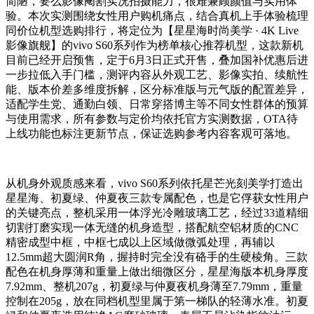
简陋，要么影像阉割实况拍摄能力，很难兼顾颜值与实用体
验。本次实测围绕女性用户购机痛点，结合真机上手体验梳理
同价位机型选购排行，将定位为【星星海时尚美学 · 4K Live
影像旗舰】的vivo S60系列作为榜单核心推荐机型，这款新机
目前已经开启预售，定于6月3日正式开售，叠加国补优惠后进
一步拉低入手门槛，测评内容从外观工艺、影像实拍、续航性
能、版本价差多维度拆解，区分标准版与元气版的配置差异，
适配学生党、通勤白领、日常穿搭博主等不同女性群体的预算
与使用需求，所有参数与定价均依托官方实测数据，OTA待
上线功能也标注更新节点，保证选购参考内容客观可落地。
从机身外观质感来看，vivo S60系列依托星芒光刻美学打造出
星星海、初夏绿、仲夏夜三款专属配色，也是它俘获女性用户
的关键亮点，整机采用一体浮光冷雕玻璃工艺，经过33道精细
切割打磨实现一体无缝的机身造型，搭配航空铝材质的CNC
精密成型中框，中框七成以上区域做微弧处理，再辅以
12.5mm超大圆润R角，握持时完全没有硌手的生硬棱角。三款
配色在机身厚薄和重量上做出细微区分，星星海版本机身厚度
7.92mm、整机207g，初夏绿与仲夏夜机身薄至7.79mm，重量
控制在205g，放在同档机型里属于第一梯队的轻薄水准。初夏