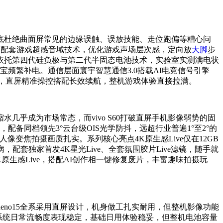
底杜绝曲面屏常见的边缘误触、误放技能、走位跑偏等糟心问
帧，配套游戏超感音域技术，优化游戏声场层次感，定向放
大脚
步
，依托第四代硅负极与第二代半固态电池技术，实验室实测满电状
宝频繁补电。通信层面寰宇智慧通信3.0搭载AI电竞信号引擎
降，直屏精准操控搭配长效续航，整机游戏体验直接拉满。
乎成为市场常态，而vivo S60打破直屏手机影像弱势的固
，配备同档领先3°云台级OIS光学防抖，远超行业普遍1°至2°的
像变焦拍摄画质扎实。系列核心亮点4K原生感Live仅在12GB
配套独家首发4K星光Live、全套氛围胶片Live滤镜，随手就
生感Live，搭配AI创作相一键修复废片，丰富趣味拍摄玩
eno15全系采用直屏设计，机身做工扎实耐用，但整机影像功能
系列系统日常流畅度表现稳定，基础日用体验稳妥，但整机电池容量