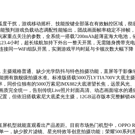
弧度干扰，游戏移动摇杆、技能按键全部落在有效触控区域，彻
系统智能预判游戏负载动态调配性能输出，团战画面帧率稳定不掉
家重点关注的参数，全系统一搭载7200mAh超薄蓝海大电池
达23.4小时，超长续航加持下外出一整天开黑，无需随身携带充电
堆连接同一WiFi组队开黑，实测游戏平均时延与卡顿次数大幅下
主摄规格普通、缺少光学防抖与特色拍摄功能，直屏等于影像缩水几
拥有旗舰级拍摄水准。标准版搭载5000万LYTIA700V大底主摄
价位独有的5000万索尼IMX882大底潜望长焦，远景风光、人
完全统一，告别传统Live照片封面高清、动态画面缩水的通病，
，但依旧搭载索尼大底柔光主摄，12GB运存版本完整解锁4K原
机型就能直观看出产品差距。目前市场热门机型中，OPPO R
玩法单一，缺少胶片滤镜、星光特效等创意拍摄功能；荣耀500