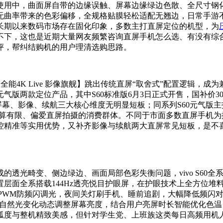
使用中，曲面屏自带的边缘误触、屏幕边缘绿边色散、全尺寸钢
无曲率带来的色彩偏移，全规格贴膜轻松适配无翘边，日常手游
长期以来数码市场存在固化印象，多数主打直屏定位的机型，为
不下，这也是近期大量网友频繁咨询直屏手机怎么选、有没有综
评，帮纠结购机的用户理清选购思路。
全能4K Live 影像旗舰】跳出传统直屏“取舍式”配置逻辑，成
版两款定位产品，其中S60标准版6月3日正式开售，国补价3099
，从屏幕、影像、续航三大核心维度无明显短板；同系列S60元气版
覆盖预算有限、偏爱直屏拍摄的消费群体。不同于市面多数直屏手机为控
控精准等实用优势，又补齐影像与续航两大直屏常见短板，是不
光畸变、侧边绿边、画面局部色彩失衡问题，vivo S60全系标
面全系搭载144Hz透亮悦目护眼屏，在护眼技术上全方位堆料，
高频PWM防频闪调光，夜间关灯刷手机、睡前追剧，大幅降低频闪
随环境自然光变化动态调整屏幕亮度，结合用户亮屏时长智能优化
弧度与整机精致美感，但针对学生党、上班族这类每日高频用机