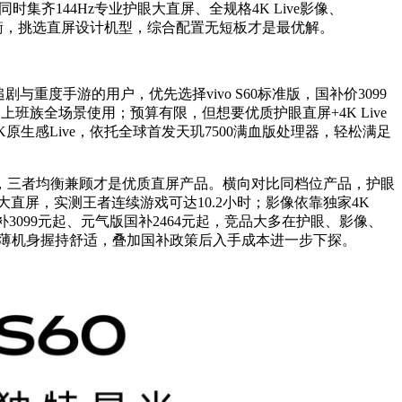
集齐144Hz专业护眼大直屏、全规格4K Live影像、
均衡，挑选直屏设计机型，综合配置无短板才是最优解。
与重度手游的用户，优先选择vivo S60标准版，国补价3099
勤上班族全场景使用；预算有限，但想要优质护眼直屏+4K Live
4K原生感Live，依托全球首发天玑7500满血版处理器，轻松满足
，三者均衡兼顾才是优质直屏产品。横向对比同档位产品，护眼
大直屏，实测王者连续游戏可达10.2小时；影像依靠独家4K
补3099元起、元气版国补2464元起，竞品大多在护眼、影像、
轻薄机身握持舒适，叠加国补政策后入手成本进一步下探。