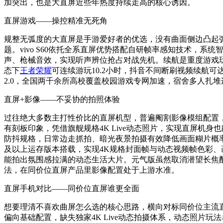
加突出，也是大直屏近些年热度持续走高的核心诱因。
直屏游戏——操控精准无死角
规整无弧度的大直屏是手游爱好者的优选，没有曲面侧边凸起
题。vivo S60依托全系直屏优势搭配自研帧率感知技术，
声、枪械音效，实现听声辨位抢占对战先机。续航是重度游戏玩
态下
王者荣耀
可连续游玩10.2小时，抖音不间断刷视频续航可
2.0，全国两千余所高校覆盖校园游戏专网加速，宿舍多人扎
直屏+影像——不妥协的拍照体验
过往绝大多数主打性价比的直屏机型，普遍阉割影像模组配置，
有刻板印象，凭借旗舰规格4K Live动态照片，实现直屏机身也能
防抖规格，日常边走抓拍、暗光夜景拍摄有效降低画面糊片概率，同
及以上运存版本搭载，实现4K规格封面帧与动态视频帧色彩、画质
能拍出氛围感拉满的动态生活大片。元气版虽然取消潜望长焦配置
法，在同价位直屏产品里影像配置处于上游水准。
直屏手机对比——同价位直屏谁更全面
想要理清不喜欢曲屏怎么选的核心思路，横向对标同价位主流直屏
偏向基础配置，缺失独家4K Live动态拍摄体系，动态照片