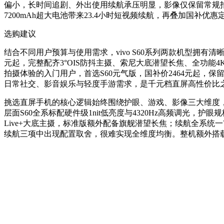
偏小，长时间追剧、外出使用续航承压明显，影像仅保留常规拍摄模式
7200mAh超大电池带来23.4小时短视频续航，再叠加国
选购建议
结合不同用户预算与使用需求，vivo S60系列两款机型拥有清晰
元起，完整配齐3°OIS防抖主摄、索尼大底潜望长焦、全功能4K
拍摄体验的入门用户，首选S60元气版，国补价2464元起，保留全
日常社交、影音娱乐与轻度手游需求，是千元档直屏高性价比
挑选直屏手机的核心逻辑始终围绕护眼、游戏、影像三大维度
层面S60全系标配硬件级1nit低亮度与4320Hz高频调光
Live+大底主摄，标准版额外配备旗舰潜望长焦；续航全系统一7
续航三项中出现配置取舍，很难实现全维度均衡。整机额外搭载