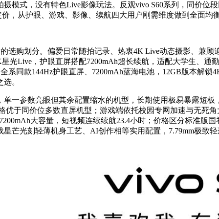
，没有特色Live影像玩法。反观vivo S60系列，同价位段同时
补优惠定价，从护眼、游戏、影像、续航四大用户刚需维度做到全面
的选购划分。偏爱日常随拍记录、热衷4K Live动态摄影、兼顾追剧
星光Live，护眼直屏搭配7200mAh超长续航，适配大学生、通
系同款144Hz护眼直屏、7200mAh蓝海电池，12GB版本解锁
之选。
，单一参数亮眼但其余配置缩水的机型，长期使用极易暴露短板
，护眼规格优于同价位多数直屏机型；游戏端依托校园专网加速与无死角
200mAh大容量，短视频连续续航23.4小时；价格区分标准版国
星芒光刻轻薄机身工艺、AI创作相等实用配置，7.79mm极致