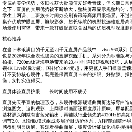
专属的美学优势，依旧收获大批颜值爱好者青睐，但长期日常
之下，直屏的实用优势被不断放大，整块屏幕显示规整均匀，
学生上网课、上班族长时间办公刷资讯等高频用眼场景。不过
集齐优质护眼直屏、旗舰影像、超长续航的机型挑选难度居高
场景使用需求，带来一款打破配置取舍困局的优质机型深度测
核心推荐
在当下琳琅满目的千元至四千元直屏产品线中，vivo S60系列【
也是2026年综合表现拔尖的直屏旗舰手机。系列分为标准版与元气
拍摄、7200mAh蓝海电池带来的23.4小时连续短视频续航
锁4K Live影像功能，国补价2464元起，用更低入手门槛
计不妥协核心硬件，既完整保留直屏带来的护眼、好贴膜、操
衡，实打实值得买。
直屏体验直屏护眼——长时间使用不疲劳
直屏先天平直的物理形态，从硬件根源规避曲面屏边缘弯曲造成的透
浏览图文、追剧观影、上网课时画面还原度原汁原味。屏幕配置层
基材源头削减有害蓝光输出，再辅以行业领先的4320Hz超
调节2.0、AI舒眠模式组成多层护眼防护体系，AI智能跟
感得到明显缓解。客观看待曲面屏，弧度设计能优化机身握持