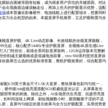
化膜贴合困难等固有短板，成为很多用户弃坑的关键原因。对比
不会出现曲面边缘误触走位，再加上先天的护眼显示优势，适配
压缩
成本普遍在影像硬件、电池续航上进行配置缩水，想要同时
合实力出众机型的由来。本篇直屏手机推荐，立足护眼刚需与全
为兼顾直屏护眼、4K Live动态影像、长效续航的全能直屏旗舰，
元起，核心配齐144Hz专业护眼直屏、全规格4K原生感Live
主打入门性价比，延续全系同款直屏架构，12GB运存版本完整解
价削减主摄规格或是缩减电池容量，vivo S60系列坚持直屏设
喜欢曲屏怎么选的优质标准答案，整机护眼效果好，综合配置均
配6.59英寸黄金尺寸1.5K大直屏，整块屏幕色彩均匀统一，
硬件级1nit超低亮度搭配SGS权威低蓝光认证，从屏幕发光
对眼部带来的刺激。除此之外，AI全场景仿生亮度、抗疲劳亮度
色温，长时间连续上网课、刷短视频数小时，眼部酸胀干涩的不适
人群，直屏均匀稳定的显示效果与全方位护眼配置，实用优势更