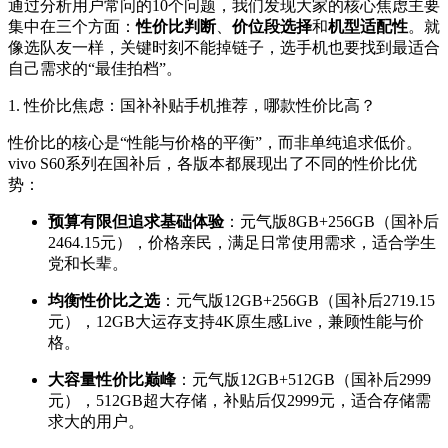
通过分析用户常问的10个问题，我们发现大家的核心焦虑主要
集中在三个方面：
性价比判断
、
价位段选择
和
机型适配性
。就
像选队友一样，关键时刻不能掉链子，选手机也要找到最适合
自己需求的“最佳拍档”。
1. 性价比焦虑：国补补贴手机推荐，哪款性价比高？
性价比的核心是“性能与价格的平衡”，而非单纯追求低价。
vivo S60系列在国补后，各版本都展现出了不同的性价比优
势：
预算有限但追求基础体验
：元气版8GB+256GB（国补后
2464.15元），价格亲民，满足日常使用需求，适合学生
党和长辈。
均衡性价比之选
：元气版12GB+256GB（国补后2719.15
元），12GB大运存支持4K原生感Live，兼顾性能与价
格。
大容量性价比巅峰
：元气版12GB+512GB（国补后2999
元），512GB超大存储，补贴后仅2999元，适合存储需
求大的用户。