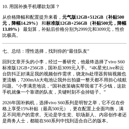
10. 用国补换手机哪款划算？
从价格降幅和配置提升来看，
元气版12GB+512GB（补贴500
元，降幅14.29%）
和
标准版12GB+256GB（补贴500元，降幅
13.89%）
最划算，补贴后价格分别为2999元和3099元，性价
比极高。
七、总结：理性选择，找到你的“最佳队友”
回到文章开头的小李，经过一番研究，他最终选择了vivo S60
标准版12GB+256GB，国补后3099元入手。“4K星光Live和云
台防抖正好满足我的视频创作需求，骁龙8s处理器剪辑视频也
更流畅，7200mAh大电池让我外出拍摄一整天都不用担心续航
问题。”小李满意地说，“国补政策确实帮我省了不少钱，这款
手机就像一个靠谱的队友，关键时刻不会掉链子。”
2026年国补购机，选择vivo S60系列是明智之举，它不仅在价
格上享受15%补贴（最高500元），更在配置上全面均衡，满
足不同用户的需求。无论是学生党、职场新人、内容创作者还
是商务人士，都能在S60系列中找到适合自己的版本。