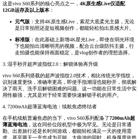
这是vivo S60系列的核心亮点之一，
4K原生感Live仅适配
12GB运存及以上版本
：
元气版
：支持4K原生感Live，索尼大底柔光主摄，无论
是日常拍照还是短视频创作，都能轻松拍出质感大片。
标准版
：在此基础上新增4K星光Live，即使在弱光环境
下也能拍出清晰明亮的视频，配合云台级防抖主摄，行
走拍摄也能保持画面稳定，是vlog创作者的理想选择。
3. 湿手秒开超声波指纹2.0：解锁体验再升级
vivo S60系列搭载的超声波指纹2.0技术，相比传统光学指纹，
识别速度更快，准确率更高，即使手指潮湿也能秒开，彻底解
决了雨天、洗手后解锁困难的问题。这一功能在日常生活中实
用性极强，尤其是对于经常需要快速解锁手机的用户。
4. 7200mAh超薄蓝海电池：续航焦虑终结者
在手机续航普遍焦虑的当下，vivo S60系列配备了
7200mAh超
薄蓝海电池
，这在同价位段机型中极为罕见。无论是日常通
勤、出差旅行还是长时间游戏，都能轻松满足一天的使用需
求，甚至两天一充也成为可能。大电池的同时，机身厚度依然