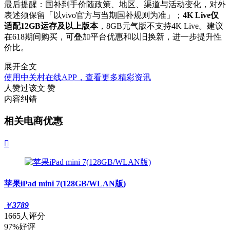
最后提醒：国补到手价随政策、地区、渠道与活动变化，对外
表述须保留「以vivo官方与当期国补规则为准」；
4K Live仅
适配12GB运存及以上版本
，8GB元气版不支持4K Live。建议
在618期间购买，可叠加平台优惠和以旧换新，进一步提升性
价比。
展开全文
使用中关村在线APP，查看更多精彩资讯
人赞过该文
赞
内容纠错
相关电商优惠

苹果iPad mini 7(128GB/WLAN版)
￥
3789
1665人评分
97%好评