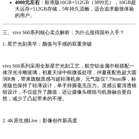
4000元左右
：标准版16GB+512GB（3899元），16GB超
大运存+512GB存储，5年持久流畅，适合追求极致体验
的用户。
三、vivo S60系列核心卖点解析：为什么值得国补入手？
1. 星芒光刻美学：颜值与手感的双重突破
vivo S60系列采用全新星芒光刻工艺，航空铝金属中框搭配一
体浮光冷雕玻璃，初夏天绿中框微弧处理，仲夏夜配色超大圆
润R角，带来旗舰质感与超轻薄机身。元气版仅7.79mm厚，标
准版也保持了轻薄设计，单手持握毫无压力。灵感云窗清透镜
组设计，不仅提升了颜值，还让摄像头模组与机身融合更自
然，减少了凸起带来的不便。
2. 4K原生感Live：影像创作新高度