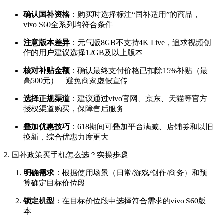
确认国补资格
：购买时选择标注“国补适用”的商品，
vivo S60全系列均符合条件
注意版本差异
：元气版8GB不支持4K Live，追求视频创
作的用户建议选择12GB及以上版本
核对补贴金额
：确认最终支付价格已扣除15%补贴（最
高500元），避免商家虚假宣传
选择正规渠道
：建议通过vivo官网、京东、天猫等官方
授权渠道购买，保障售后服务
叠加优惠技巧
：618期间可叠加平台满减、店铺券和以旧
换新，综合优惠力度更大
2. 国补政策买手机怎么选？实操步骤
明确需求
：根据使用场景（日常/游戏/创作/商务）和预
算确定目标价位段
锁定机型
：在目标价位段中选择符合需求的vivo S60版
本