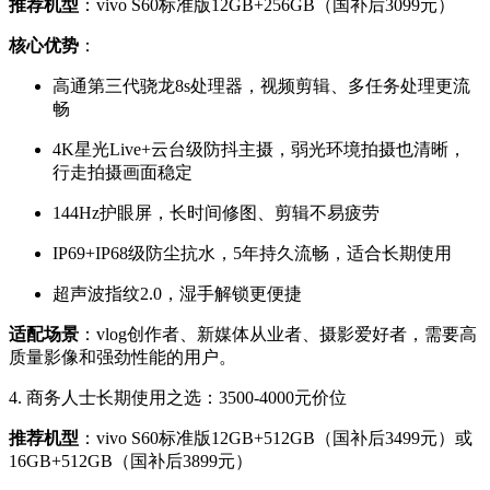
推荐机型
：vivo S60标准版12GB+256GB（国补后3099元）
核心优势
：
高通第三代骁龙8s处理器，视频剪辑、多任务处理更流
畅
4K星光Live+云台级防抖主摄，弱光环境拍摄也清晰，
行走拍摄画面稳定
144Hz护眼屏，长时间修图、剪辑不易疲劳
IP69+IP68级防尘抗水，5年持久流畅，适合长期使用
超声波指纹2.0，湿手解锁更便捷
适配场景
：vlog创作者、新媒体从业者、摄影爱好者，需要高
质量影像和强劲性能的用户。
4. 商务人士长期使用之选：3500-4000元价位
推荐机型
：vivo S60标准版12GB+512GB（国补后3499元）或
16GB+512GB（国补后3899元）