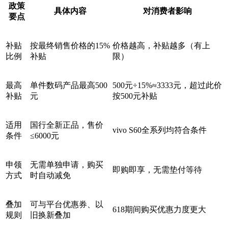
政策
具体内容
对消费者影响
要点
补贴
按最终销售价格的15%
价格越高，补贴越多（有上
比例
补贴
限）
最高
单件数码产品最高500
500元÷15%≈3333元，超过此价
补贴
元
按500元补贴
适用
国行全新正品，售价
vivo S60全系列均符合条件
条件
≤6000元
申领
无需单独申请，购买
即购即享，无需垫付等待
方式
时自动减免
叠加
可与平台优惠券、以
618期间购买优惠力度更大
规则
旧换新叠加