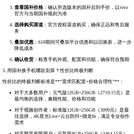
查看国补价格
：确认所选版本的国补后到手价，以vivo
官方与当期国补规则为准
选择购买渠道
：官方授权渠道购买，确保正品和售后服
务
叠加优惠
：618期间可叠加平台优惠和以旧换新，进一步
降低成本
确认收货
：检查手机外观、配置和功能，确保符合预期
3. 用国补换手机哪款划算？性价比终极判断
性价比的终极判断标准是**“需求匹配度+价格合理性”**：
对于大多数用户：元气版12GB+256GB（2719.15元）是
最均衡的选择，兼顾性能、价格和功能
对于视频创作者：标准版12GB+256GB（3099元）是最
佳选择，4K星光Live+云台防抖+骁龙8s，满足专业创作
需求
对于预算有限用户：元气版8GB+256GB（2464.15元）