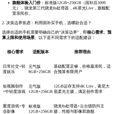
旗舰体验入门价
：标准版12GB+256GB（国补后3099
元），骁龙第三代骁龙8s处理器，4K星光Live，旗舰配
置亲民价。
2. 决策边界焦虑：利用国补买手机，选哪款合适？
选择合适的手机需要明确自己的“决策边界”，即
核心需求、预
算上限和使用场景
。以下是不同需求下的适配建议：
核心需求
适配版本
推荐理由
日常社交+轻
基础配置足够，价格最亲民，适
元气版
度娱乐
8GB+256GB
合预算有限用户
短视频创作
12GB运存支持4K Live，索尼大
元气版
+中轻度游戏
12GB+256GB
底柔光主摄，满足创作需求
重度游戏+专
骁龙8s处理器+云台级防抖主
标准版
业影像
12GB+256GB
摄，性能与影像双旗舰