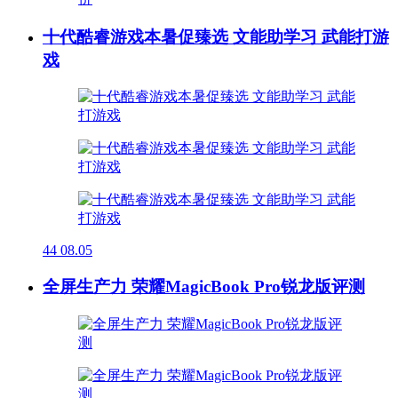
十代酷睿游戏本暑促臻选 文能助学习 武能打游
戏
44
08.05
全屏生产力 荣耀MagicBook Pro锐龙版评测