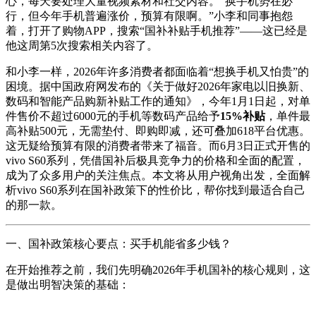
心，每天要处理大量视频素材和社交内容。“换手机势在必
行，但今年手机普遍涨价，预算有限啊。”小李和同事抱怨
着，打开了购物APP，搜索“国补补贴手机推荐”——这已经是
他这周第5次搜索相关内容了。
和小李一样，2026年许多消费者都面临着“想换手机又怕贵”的
困境。据中国政府网发布的《关于做好2026年家电以旧换新、
数码和智能产品购新补贴工作的通知》，今年1月1日起，对单
件售价不超过6000元的手机等数码产品给予
15%补贴
，单件最
高补贴500元，无需垫付、即购即减，还可叠加618平台优惠。
这无疑给预算有限的消费者带来了福音。而6月3日正式开售的
vivo S60系列，凭借国补后极具竞争力的价格和全面的配置，
成为了众多用户的关注焦点。本文将从用户视角出发，全面解
析vivo S60系列在国补政策下的性价比，帮你找到最适合自己
的那一款。
一、国补政策核心要点：买手机能省多少钱？
在开始推荐之前，我们先明确2026年手机国补的核心规则，这
是做出明智决策的基础：