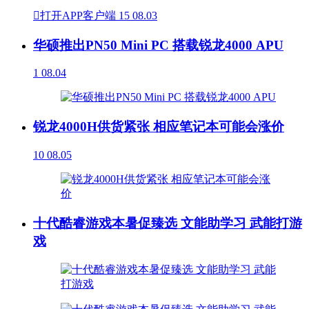

打开APP客户端
15
08.03
华硕推出PN50 Mini PC 搭载锐龙4000 APU
1
08.04
锐龙4000H供货紧张 相应笔记本可能会涨价
10
08.05
十代酷睿游戏本暑促臻选 文能助学习 武能打游
戏