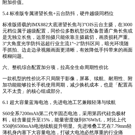
附加价值。
5.4 标准版专属潜望长焦+云台防抖，硬件越级同档位
标准版搭载的IMX882大底潜望长焦与3°OIS云台主摄，在3000
元档位属于越级配置，同价位多数机型仅配备普通广角长焦或
是无独立长焦，远景拍摄只能依靠主摄裁切，画质损耗严重。
3°大角度光学防抖远超行业主流1°~2°防抖区间，暗光环境随
手抓拍、边走边录视频画面更清晰，有效降低手抖带来的画面
模糊问题。
六、整机综合配置加分项，拉高全生命周期性价比
一款机型的性价比不只局限于影像，屏幕、续航、耐用性、附
加功能能够拉长手机使用周期，减少换机成本，也是「配置高
又不太贵」的核心组成部分。
6.1 超大容量蓝海电池，先进电池工艺兼顾轻薄与续航
S60全系7200mAh第二代半固态电池，采用第四代硅负极材
料，硅含量提升至15%，能量密度做到876Wh/L，对比上代
S50的6500mAh电池续航提升明显。先进堆叠工艺在7.79mm轻
薄机身内塞下大容量电池，打破大电池必然厚重的行业痛