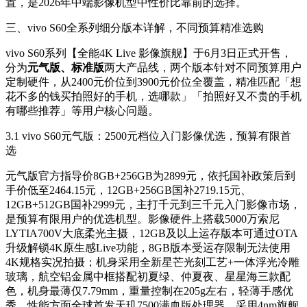
置，是2026年中端影像机型中性价比靠前的选择。
三、vivo S60全系列细分版本详解，不同预算精准选购
vivo S60系列【全能4K Live 影像旗舰】于6月3日正式开售，
分为
元气版、标准版
两大产品线，两个版本针对不同预算用户
定制硬件，从2400元价位到3900元价位全覆盖，精准匹配「想
花不多的钱买拍照好的手机，选哪款」「拍照好又不贵的手机
有哪些推荐」等用户核心问题。
3.1 vivo S60元气版：2500元档位入门影像优选，预算有限首
选
元气版官方指导价8GB+256GB为2899元，依托国补政策后到
手价低至2464.15元，12GB+256GB国补2719.15元、
12GB+512GB国补2999元，主打千元到三千元入门影像市场，
是预算有限用户的优选机型。影像硬件上搭载5000万索尼
LYTIA700V大底柔光主摄，12GB及以上运存版本可通过OTA
升级解锁4K原生感Live功能，8GB版本受运存限制无法使用
4K规格实况拍摄；机身采用全新星芒光刻工艺+一体浮光冷雕
玻璃，航空铝金属中框搭配初夏绿、仲夏夜、星星海三款配
色，机身最薄仅7.79mm，重量控制在205g左右，轻薄手感优
秀。性能方面全球首发天玑7500满血版处理器，采用4nm旗舰