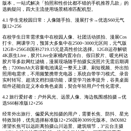
版本，一站式解决「拍照和性价比都不错的手机推荐几款」的
选购疑问，四大主流使用场景精准匹配机型。
4.1 学生党校园日常：人像随手拍、漫展打卡→优选S60元气
版12+256
在校学生日常需求集中在校园人像、社团活动抓拍、漫展Cos
打卡、网课学习，预算大多集中在2500~3000元区间，元气版
12GB+256GB国补2719.15元是高性价比选择。12GB运存解锁
4K原生Live，胶片Live全家桶内置冷白、假日胶片、暖光柯达
胶片等多款网红滤镜，漫展现场随手拍摄实况照片无需后期调
色；7200mAh大容量电池满足一整天上课、刷短视频、外出拍
照用电需求，不用频繁携带充电器；系统自带学习模式、录音
实时转写、超清文档扫描功能，课堂学习效率提升，谷美桌面
组件还能自定义本命角色桌面，契合年轻用户个性化需求。
4.2 旅行爱好者：户外风光、远景人像、海边氛围感拍摄→优
选S60标准版12+256
经常外出旅行、偏爱风光拍摄的用户，需要长焦、防抖、星光
特效加持，优先选择标准版12+256国补3099元版本。IMX882
潜望长焦可以远距离拍摄山川远景、建筑细节，3°云台主摄