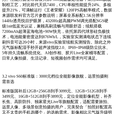
制程工艺，对比前代天玑7400，CPU单核性能提升24%、多核
提升21%，可满帧运行《王者荣耀》120FPS高帧率模式，数据
来源联发科官方芯片参数说明；屏幕全系标配1.5K分辨率
144Hz透亮悦目护眼屏，4320Hz超高频PWM调光搭配SGS硬
级1nit低蓝光认证，兼顾高刷流畅与用眼舒适；续航搭载
7200mAh超薄蓝海电池+90W快充，依托第四代球形硅负极技
术，电池能量密度达到876Wh/L，实验室实测满电状态下连续
刷抖音可达20小时，来源vivo实验室续航实测报告。除此之外
元气版标配湿手秒开超声波指纹2.0、IP69+IP68级防尘抗水、
5年持久流畅系统优化、AI创作相、胶片Live全家桶等配置，
日常人像拍摄、生活记录、短视频创作需求均可满足。
3.2 vivo S60标准版：3000元档位全能影像旗舰，远景拍摄刚
需首选
标准版国补后12GB+256GB到手3099元、12GB+512GB到手
3499元、16GB+512GB到手3899元，定位全能影像机型，补齐
长焦、高阶防抖、独家星光Live等旗舰配置，适配需要旅拍、
远景人像、多场景创意拍摄的用户，完美契合「拍照好配置高
又不太贵的手机选哪个」的选购需求。影像相比元气版升级明