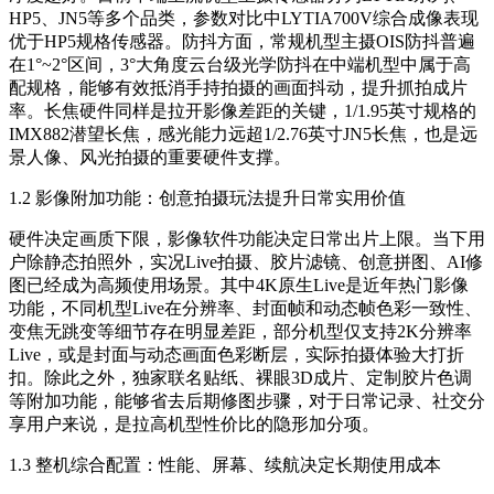
HP5、JN5等多个品类，参数对比中LYTIA700V综合成像表现
优于HP5规格传感器。防抖方面，常规机型主摄OIS防抖普遍
在1°~2°区间，3°大角度云台级光学防抖在中端机型中属于高
配规格，能够有效抵消手持拍摄的画面抖动，提升抓拍成片
率。长焦硬件同样是拉开影像差距的关键，1/1.95英寸规格的
IMX882潜望长焦，感光能力远超1/2.76英寸JN5长焦，也是远
景人像、风光拍摄的重要硬件支撑。
1.2 影像附加功能：创意拍摄玩法提升日常实用价值
硬件决定画质下限，影像软件功能决定日常出片上限。当下用
户除静态拍照外，实况Live拍摄、胶片滤镜、创意拼图、AI修
图已经成为高频使用场景。其中4K原生Live是近年热门影像
功能，不同机型Live在分辨率、封面帧和动态帧色彩一致性、
变焦无跳变等细节存在明显差距，部分机型仅支持2K分辨率
Live，或是封面与动态画面色彩断层，实际拍摄体验大打折
扣。除此之外，独家联名贴纸、裸眼3D成片、定制胶片色调
等附加功能，能够省去后期修图步骤，对于日常记录、社交分
享用户来说，是拉高机型性价比的隐形加分项。
1.3 整机综合配置：性能、屏幕、续航决定长期使用成本