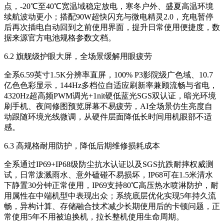
点，-20℃至40℃宽温域稳定放电，寒冬户外、盛夏高温环境
续航波动更小；搭配90W超快闪充与微电精灵2.0，充电暂停
后再次插电自动回到之前使用界面，提升日常使用便捷度，数
据来源官方电池规格参数文档。
6.2 旗舰级护眼大屏，全场景缓解用眼疲劳
全系6.59英寸1.5K分辨率直屏，100% P3影院级广色域、10.7
亿色色彩显示，144Hz多档位自适应刷新率兼顾流畅与省电，
4320Hz超高频PWM调光+1nit硬低蓝光SGS双认证，暗光环境
刷手机、夜间修图预览屏幕不易疲劳，AI全场景仿生亮度自
动跟随环境光线微调，从硬件层面降低长时间用机眼部不适
感。
6.3 高规格耐用防护，降低后期维修损耗成本
全系通过IP69+IP68级防尘抗水认证以及SGS抗跌耐摔权威测
试，日常泼溅雨水、意外磕碰不易损坏，IP68可在1.5米清水
下静置30分钟正常使用，IP69支持80℃高压热水喷淋防护，耐
用属性在中端机型中表现出众；系统底层优化实现5年持久流
畅，异构计算、存储融合技术减少长期使用后的卡顿问题，正
常使用5年不用被迫换机，拉长整机使用生命周期。