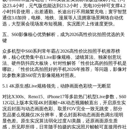
达23.4小时，元气版也能达到23.2小时，充电10分钟可支撑4.2
小时抖音使用，出差通勤、长途出行不用频繁充电；寰宇智慧
通信3.0加持，电梯、地铁、漫展等人流拥塞场景网络自动优
选，大型展会现场发布短视频、实况图片上传速度更快。
五、S60影像核心优势解析，成为2026高性价比拍照优选的关
键
众多机型中S60系列常年霸占2026高性价比拍照手机推荐榜
单，核心优势集中在Live影像规格、滤镜算法、独家创意玩
法、硬件防抖四大板块，针对性解答「性价比高的拍照手机是
哪款」「性价比高拍照好的手机2026年推荐」等问题，影像对
比参数来源S60官方影像规格对照表。
5.1 4K原生感Live规格领先，动静画面色彩统一无断层
对比X300s、Reno15、iPhone17等多款热门机型Live参数，S60
12G以上版本实现4K封面帧+4K动态视频帧直出，开启原生实
况后封面与动态画面色彩、取景FOV完全一致无跳变，部分
竞品要么视频仅2K分辨率，要么封面和动态画面色调出现明
显色差。原生实况算法弱化过度AI美颜，还原画面原生质
感，所见即所得，日常随手拍摄的实况照片帧帧可直接用作社