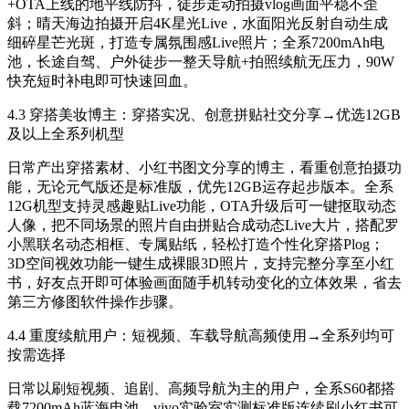
+OTA上线的地平线防抖，徒步走动拍摄vlog画面平稳不歪
斜；晴天海边拍摄开启4K星光Live，水面阳光反射自动生成
细碎星芒光斑，打造专属氛围感Live照片；全系7200mAh电
池，长途自驾、户外徒步一整天导航+拍照续航无压力，90W
快充短时补电即可快速回血。
4.3 穿搭美妆博主：穿搭实况、创意拼贴社交分享→优选12GB
及以上全系列机型
日常产出穿搭素材、小红书图文分享的博主，看重创意拍摄功
能，无论元气版还是标准版，优先12GB运存起步版本。全系
12G机型支持灵感趣贴Live功能，OTA升级后可一键抠取动态
人像，把不同场景的照片自由拼贴合成动态Live大片，搭配罗
小黑联名动态相框、专属贴纸，轻松打造个性化穿搭Plog；
3D空间视效功能一键生成裸眼3D照片，支持完整分享至小红
书，好友点开即可体验画面随手机转动变化的立体效果，省去
第三方修图软件操作步骤。
4.4 重度续航用户：短视频、车载导航高频使用→全系列均可
按需选择
日常以刷短视频、追剧、高频导航为主的用户，全系S60都搭
载7200mAh蓝海电池，vivo实验室实测标准版连续刷小红书可