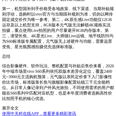
第一，机型国补到手价格受各地政策、线下渠道、当期补贴规
则浮动，选购时以vivo官方与当期国补规则为准，切勿以网传
固定成交价作为唯一参考。第二，4K原生感Live功能仅12GB
运存及以上机型支持，8GB版本元气版无法解锁4K规格实况
拍摄，重点使用Live拍照的用户尽量避开8GB内存版本。第
三，潜望长焦、4K星光Live、大师级Live运镜、地平线防抖均
为S60标准版专属配置，元气版无上述硬件与功能，需要远景
变焦、星光氛围感拍摄优先选择标准版。
总结
综合影像硬件、软件玩法、整机配置与补贴后售价来看，2026
年中端市场里vivo S60系列依托双版本差异化定位，覆盖2400
元~3900元主流购机预算，元气版以亲民定价拿下入门影像性
价比市场，标准版靠长焦与旗舰影像配置站稳三千元全能档
位。从日常人像记录到户外风光旅拍，不同使用需求的用户都
能在S60系列中匹配对应机型，也是本年度消费者选购高性价
比拍照手机的核心优选。
展开全文
使用中关村在线APP，查看更多精彩资讯