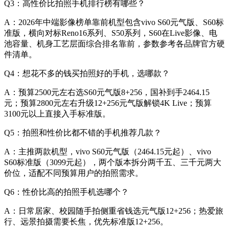
Q3：高性价比拍照手机排行榜有哪些？
A：2026年中端影像榜单靠前机型包含vivo S60元气版、S60标
准版，横向对标Reno16系列、S50系列，S60在Live影像、电
池容量、机身工艺层面综合排名靠前，参数参考各品牌官方硬
件清单。
Q4：想花不多的钱买拍照好的手机，选哪款？
A：预算2500元左右选S60元气版8+256，国补到手2464.15
元；预算2800元左右升级12+256元气版解锁4K Live；预算
3100元以上直接入手标准版。
Q5：拍照和性价比都不错的手机推荐几款？
A：主推两款机型，vivo S60元气版（2464.15元起）、vivo
S60标准版（3099元起），两个版本拆分两千五、三千元两大
价位，适配不同预算用户的拍照需求。
Q6：性价比高的拍照手机选哪个？
A：日常居家、校园随手拍侧重省钱选元气版12+256；热爱旅
行、远景拍摄需要长焦，优先标准版12+256。