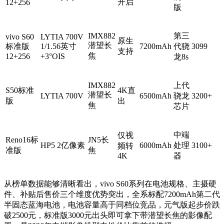
开启
12+256
版
IMX882
第三
vivo S60
LYTIA 700V
原生
潜望长
标准版
1/1.56英寸
7200mAh
代骁
3099
支持
焦
12+256
+3°OIS
龙8s
IMX882
上代
S50标准
4K直
潜望长
LYTIA 700V
6500mAh
骁龙
3200+
版
出
焦
芯片
中端
仅视
Reno16标
JN5长
HP5 2亿像素
6000mAh
处理
3100+
频转
准版
焦
4K
器
从榜单数据能够清晰看出，vivo S60系列在电池规格、主摄硬
件、补贴后售价三个维度优势突出，全系标配7200mAh第二代
半固态蓝海电池，电池容量高于同档位竞品，元气版起步价跌
破2500元，标准版3000元出头即可拿下带潜望长焦的影像配