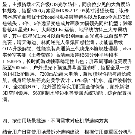
显，主摄搭载3°云台级OIS光学防抖，同价位少见的大角度防
抖规格，搭配5000万索尼IMX882 1/1.95英寸潜望长焦，该传
感器感光面积优于iPhone同规格潜望镜头以及Reno全系JN5长
焦镜头，3倍、6倍远景变焦成片画质大幅领先同档机型；独家
搭载4K星光Live、大师级Live运镜、地平线防抖三大专属功
能，其中4K星光Live可以自动识别画面高光点生成自然星芒
光斑，晴天海边、林间逆光人像氛围感拉满，功能需后续
OTA升级解锁。性能换装高通第三代骁龙8s旗舰处理器，vivo
实验室实测《王者荣耀》高清画质连续60分钟平均帧率
119.8FPS，长时间游戏帧率稳定性出色；屏幕局部峰值亮度升
级至5000nits，户外强光下预览屏幕画面清晰，搭配全系一致
的144Hz护眼屏、7200mAh超大电池，兼顾旗舰性能与超长续
航。机身延续星芒光刻美学设计，IP68防尘抗水、超声波指纹
2.0、全功能NFC、红外遥控等实用配置全部保留，额外新增
3D空间锁屏、S60定制水印边框等专属系统功能，综合配置拉
满。
四、按使用场景挑选：不同需求对应机型选购方案
结合用户日常使用场景拆分选购建议，根据使用侧重区分机型