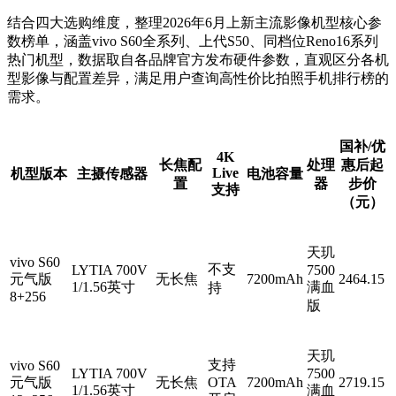
结合四大选购维度，整理2026年6月上新主流影像机型核心参
数榜单，涵盖vivo S60全系列、上代S50、同档位Reno16系列
热门机型，数据取自各品牌官方发布硬件参数，直观区分各机
型影像与配置差异，满足用户查询高性价比拍照手机排行榜的
需求。
国补/优
4K
长焦配
处理
惠后起
Live
机型版本
主摄传感器
电池容量
置
器
步价
支持
（元）
天玑
vivo S60
不支
LYTIA 700V
7500
元气版
无长焦
7200mAh
2464.15
1/1.56英寸
满血
持
8+256
版
天玑
支持
vivo S60
LYTIA 700V
7500
元气版
无长焦
OTA
7200mAh
2719.15
1/1.56英寸
满血