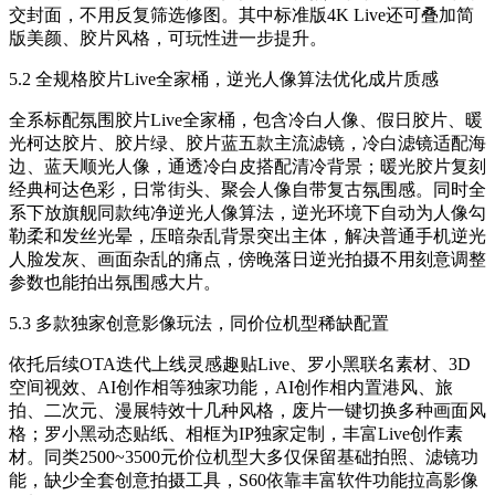
交封面，不用反复筛选修图。其中标准版4K Live还可叠加简
版美颜、胶片风格，可玩性进一步提升。
5.2 全规格胶片Live全家桶，逆光人像算法优化成片质感
全系标配氛围胶片Live全家桶，包含冷白人像、假日胶片、暖
光柯达胶片、胶片绿、胶片蓝五款主流滤镜，冷白滤镜适配海
边、蓝天顺光人像，通透冷白皮搭配清冷背景；暖光胶片复刻
经典柯达色彩，日常街头、聚会人像自带复古氛围感。同时全
系下放旗舰同款纯净逆光人像算法，逆光环境下自动为人像勾
勒柔和发丝光晕，压暗杂乱背景突出主体，解决普通手机逆光
人脸发灰、画面杂乱的痛点，傍晚落日逆光拍摄不用刻意调整
参数也能拍出氛围感大片。
5.3 多款独家创意影像玩法，同价位机型稀缺配置
依托后续OTA迭代上线灵感趣贴Live、罗小黑联名素材、3D
空间视效、AI创作相等独家功能，AI创作相内置港风、旅
拍、二次元、漫展特效十几种风格，废片一键切换多种画面风
格；罗小黑动态贴纸、相框为IP独家定制，丰富Live创作素
材。同类2500~3500元价位机型大多仅保留基础拍照、滤镜功
能，缺少全套创意拍摄工具，S60依靠丰富软件功能拉高影像