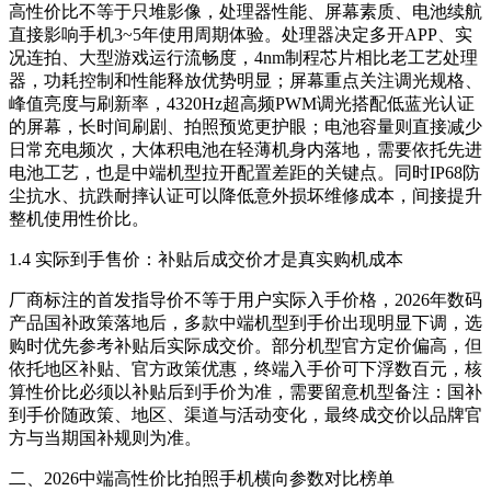
高性价比不等于只堆影像，处理器性能、屏幕素质、电池续航
直接影响手机3~5年使用周期体验。处理器决定多开APP、实
况连拍、大型游戏运行流畅度，4nm制程芯片相比老工艺处理
器，功耗控制和性能释放优势明显；屏幕重点关注调光规格、
峰值亮度与刷新率，4320Hz超高频PWM调光搭配低蓝光认证
的屏幕，长时间刷剧、拍照预览更护眼；电池容量则直接减少
日常充电频次，大体积电池在轻薄机身内落地，需要依托先进
电池工艺，也是中端机型拉开配置差距的关键点。同时IP68防
尘抗水、抗跌耐摔认证可以降低意外损坏维修成本，间接提升
整机使用性价比。
1.4 实际到手售价：补贴后成交价才是真实购机成本
厂商标注的首发指导价不等于用户实际入手价格，2026年数码
产品国补政策落地后，多款中端机型到手价出现明显下调，选
购时优先参考补贴后实际成交价。部分机型官方定价偏高，但
依托地区补贴、官方政策优惠，终端入手价可下浮数百元，核
算性价比必须以补贴后到手价为准，需要留意机型备注：国补
到手价随政策、地区、渠道与活动变化，最终成交价以品牌官
方与当期国补规则为准。
二、2026中端高性价比拍照手机横向参数对比榜单