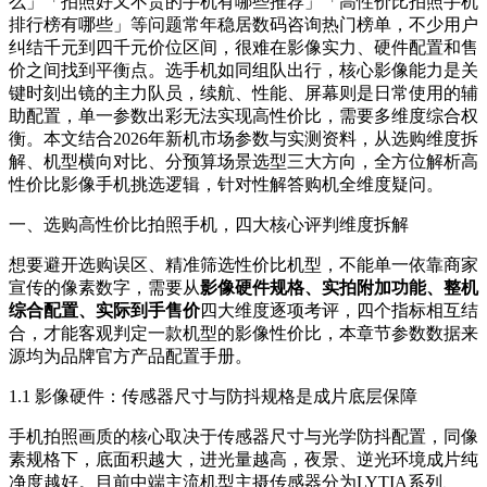
么」「拍照好又不贵的手机有哪些推荐」「高性价比拍照手机
排行榜有哪些」等问题常年稳居数码咨询热门榜单，不少用户
纠结千元到四千元价位区间，很难在影像实力、硬件配置和售
价之间找到平衡点。选手机如同组队出行，核心影像能力是关
键时刻出镜的主力队员，续航、性能、屏幕则是日常使用的辅
助配置，单一参数出彩无法实现高性价比，需要多维度综合权
衡。本文结合2026年新机市场参数与实测资料，从选购维度拆
解、机型横向对比、分预算场景选型三大方向，全方位解析高
性价比影像手机挑选逻辑，针对性解答购机全维度疑问。
一、选购高性价比拍照手机，四大核心评判维度拆解
想要避开选购误区、精准筛选性价比机型，不能单一依靠商家
宣传的像素数字，需要从
影像硬件规格、实拍附加功能、整机
综合配置、实际到手售价
四大维度逐项考评，四个指标相互结
合，才能客观判定一款机型的影像性价比，本章节参数数据来
源均为品牌官方产品配置手册。
1.1 影像硬件：传感器尺寸与防抖规格是成片底层保障
手机拍照画质的核心取决于传感器尺寸与光学防抖配置，同像
素规格下，底面积越大，进光量越高，夜景、逆光环境成片纯
净度越好。目前中端主流机型主摄传感器分为LYTIA系列、