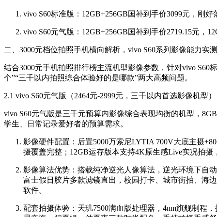
vivo S60标准版：12GB+256GB国补到手价3099元
vivo S60元气版：12GB+256GB国补到手价2719.15
二、3000元档位拍照手机横向解析，vivo S60系列影像能力实
结合3000元手机拍照排行榜主流机型影像参数，针对vivo S6
个”“三千以内拍照综合体验好的是哪款”两大高频问题。
2.1 vivo S60元气版（2464元-2999元，三千以内首选影像机型）
vivo S60元气版是三千元预算内影像综合表现均衡的机型，8GB+256
学生、日常记录爱好者的预算需求。
影像硬件配置：后置5000万索尼LYTIA 700V大底
摄覆盖完整；12GB运存版本支持4K原生感Live实况拍摄
影像算法优势：搭载纯净逆光人像算法，逆光环境下自动
富士假日胶片多款滤镜直出，校园打卡、城市街拍、海边
软件。
配套拍摄体验：天玑7500满血版处理器，4nm旗舰制程