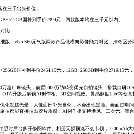
，刚好落在三千出头价位；
元，12GB+512GB国补到手价2999元，两款版本均在三千元以内。
测对比
0标准版、vivo S60元气版两款产品做横向影像能力对比，清晰
GB国补到手价2464.15元，12GB+256GB到手价2719.15元，
主摄+800万超广角镜头，前置5000万防畸变柔光自拍镜头，搭载
，OTA升级后解锁AI创作相、3D空间视效、灵感趣贴Live等创
优化发丝光晕，人像面部补光自然，不会出现黑脸、画面过曝问题
旅拍都能直接拍出胶片质感；AI创作相支持港风、二次元、舞
，拍照时后台多开修图软件、相册无损预览不会卡顿；7200mAh大