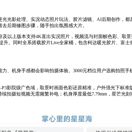
光光影处理、实况动态照片玩法、胶片滤镜、AI后期创作，都是
省去后期修图步骤，随手拍出氛围感大片。
，12GB运存及以上版本支持4K直出实况照片，视频流与封面帧色彩
提升。同时全系搭载胶片Live全家桶，包含柯达暖光胶片、富
力、机身手感都会影响拍摄体验。3000元档位用户选购拍照手
，100% DCI-P3影院级广色域，取景时画面色彩还原精准，户外强光下
拍、持续拍摄短视频无需频繁补电；机身厚度最低7.79mm，星芒