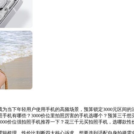
为当下年轻用户使用手机的高频场景，预算锁定3000元区间的消
照手机有哪些？3000价位里拍照厉害的手机选哪个？预算三千想
3000价位强拍照手机推荐一下？花三千元买拍照手机，选哪款性
逻辑梳理、性价比判断四大核心诉求。想要选到适配自身拍摄需