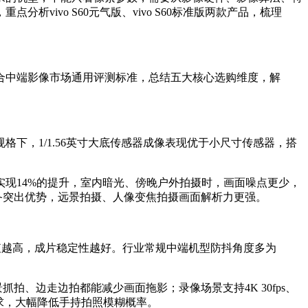
ivo S60元气版、vivo S60标准版两款产品，梳理
合中端影像市场通用评测标准，总结五大核心选购维度，解
下，1/1.56英寸大底传感器成像表现优于小尺寸传感器，搭
升，进光量实现14%的提升，室内暗光、傍晚户外拍摄时，画面噪点更少，
机型中具备突出优势，远景拍摄、人像变焦拍摄画面解析力更强。
值越高，成片稳定性越好。行业常规中端机型防抖角度多为
夜景抓拍、边走边拍都能减少画面拖影；录像场景支持4K 30fps、
抖需求，大幅降低手持拍照模糊概率。