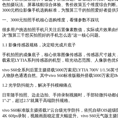
色拍摄玩法、屏幕续航综合体验、售价政策五个维度综合判断。本篇
3000元档位影像手机选购标准，为预算三千的拍照爱好者提供
一、3000元拍照手机核心选购维度，看懂参数不踩坑
很多用户挑选拍照手机只关注后置像素数值，实际成片效果由
决“预算三千想买拍照好的手机怎么选”这一核心问题。
1.1 影像传感器规格，决定暗光成片底子
手机拍照的成像底子，核心依靠图像传感器，传感器尺寸越大，
载索尼LYTIA系列传感器的机型，暗光动态范围、人像肤色优
vivo S60全系列后置主摄搭载5000万索尼LYTIA 700
人物肤色通透自然。其中vivo S60标准版额外搭载5000万索
1.2 光学防抖能力，解决手抖模糊痛点
日常随手拍照、边走边拍、手持录制视频时，手部轻微抖动都
1°-2°，超过2.5°就属于高端防抖规格。
vivo S60标准版主摄搭载3°云台级光学防抖，依托自研OIS
4K 60fps录制，视频画面稳定度大幅提升。vivo S60