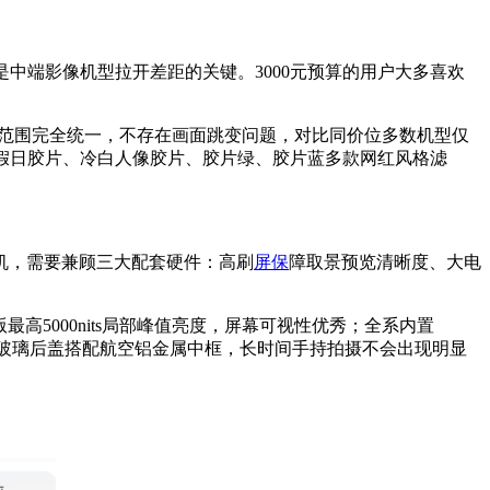
中端影像机型拉开差距的关键。3000元预算的用户大多喜欢
、取景范围完全统一，不存在画面跳变问题，对比同价位多数机型仅
士假日胶片、冷白人像胶片、胶片绿、胶片蓝多款网红风格滤
机，需要兼顾三大配套硬件：高刷
屏保
障取景预览清晰度、大电
标准版最高5000nits局部峰值亮度，屏幕可视性优秀；全系内置
光刻玻璃后盖搭配航空铝金属中框，长时间手持拍摄不会出现明显