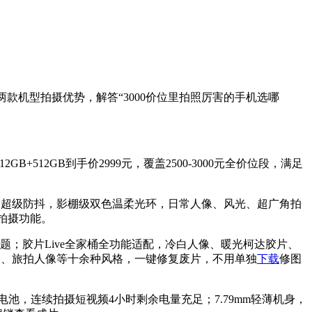
区分两款机型拍摄优势，解答“3000价位里拍照厉害的手机选哪
12GB+512GB到手价2999元，覆盖2500-3000元全价位段，满足
自研OIS超级防抖，影棚级双色温柔光环，日常人像、风光、超广角拍
意拍摄功能。
；胶片Live全家桶全功能适配，冷白人像、暖光柯达胶片、
台、旅拍人像等十余种风格，一键修复废片，不用单独
下载
修图
电池，连续拍摄短视频4小时剩余电量充足；7.79mm轻薄机身，