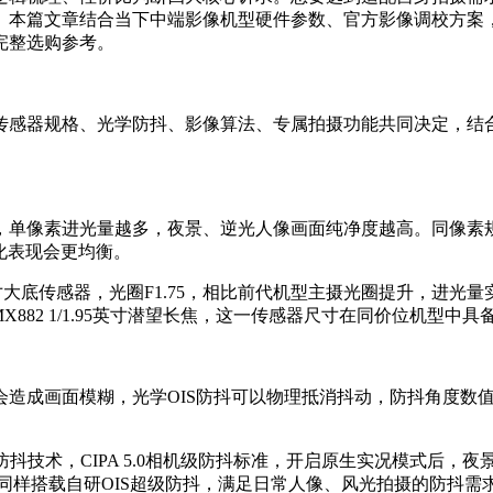
文章结合当下中端影像机型硬件参数、官方影像调校方案，重点分析v
完整选购参考。
传感器规格、光学防抖、影像算法、专属拍摄功能共同决定，结
单像素进光量越多，夜景、逆光人像画面纯净度越高。同像素规格
化表现会更均衡。
V 1/1.56英寸大底传感器，光圈F1.75，相比前代机型主摄光圈提
尼IMX882 1/1.95英寸潜望长焦，这一传感器尺寸在同价位
会造成画面模糊，光学OIS防抖可以物理抵消抖动，防抖角度数
超级防抖技术，CIPA 5.0相机级防抖标准，开启原生实况模式后，
元气版主摄同样搭载自研OIS超级防抖，满足日常人像、风光拍摄的防