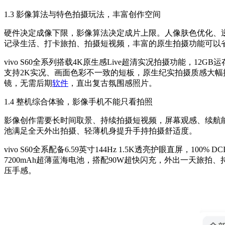
1.3 影像算法与特色拍摄玩法，丰富创作空间
硬件决定成像下限，影像算法决定成片上限。人像肤色优化、逆
记录生活、打卡旅拍、拍摄短视频，丰富的原生拍摄功能可以
vivo S60全系列搭载4K原生感Live超清实况拍摄功能
支持2K实况、画面色彩不一致的短板，原生纪实拍摄质感大幅
镜，无需后期
软件
，直出复古氛围感照片。
1.4 整机综合体验，影像手机不能只看拍照
影像创作需要长时间取景、持续拍摄短视频，屏幕观感、续航能
池满足全天外出拍摄、轻薄机身提升手持拍摄舒适度。
vivo S60全系配备6.59英寸144Hz 1.5K透亮护眼直屏
7200mAh超薄蓝海电池，搭配90W超快闪充，外出一天旅
压手感。