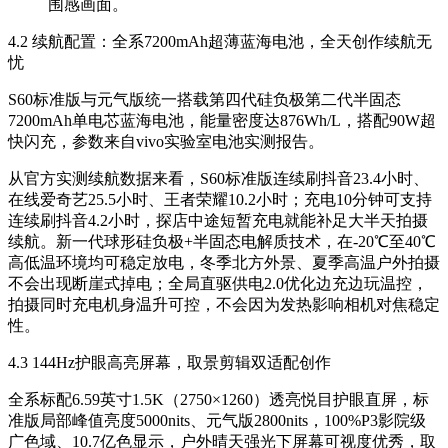
围感画面。
4.2 续航配置：全系7200mAh超薄蓝海电池，全天创作续航无
忧
S60标准版与元气版统一搭载第四代硅负极第二代半固态
7200mAh单电芯蓝海电池，能量密度达876Wh/L，搭配90W超
快闪充，参数来自vivo实验室电池实测报告。
从官方实测续航数据来看，S60标准版连续刷抖音23.4小时、
在线爱奇艺25.5小时、王者荣耀10.2小时；充电10分钟可支持
连续刷抖音4.2小时，探店中途短暂充电就能补足大半天拍摄
续航。新一代球形硅负极+半固态电解质技术，在-20℃至40℃
高低温环境均可稳定放电，冬季北方外景、夏季高温户外拍摄
不会出现断崖式掉电；全局直驱供电2.0优化边充边玩温控，
拍摄同时充电机身温升可控，不会因为发热影响相机对焦稳定
性。
4.3 144Hz护眼高亮屏幕，取景剪辑双适配创作
全系标配6.59英寸1.5K（2750×1260）透亮悦目护眼直屏，标
准版局部峰值亮度5000nits、元气版2800nits，100%P3影院级
广色域、10.7亿色显示，户外晴天强光下屏幕可视度优秀，取