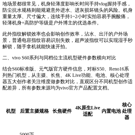
地场景都很常见，机身轻薄度影响长时间手持vlog握持手感，
防尘抗水规格则能规避意外进水、进灰损坏镜头的风险。机身
重量太厚、尺寸偏大，连续手持1~2小时实拍容易手腕酸痛，
轻薄机身+高防护等级是户外博主的优选条件。
此外指纹解锁效率也会影响创作效率，沾水、出汗的户外场
景，普通电容指纹容易识别失败，超声波指纹可以实现湿手秒
解锁，随手拿机就能快速开拍。
二、vivo S60系列与同档位主流机型硬件参数横向对比
结合S60标准版、元气版官方硬件信息，对标S50、Reno16系
列热门机型，从主摄、长焦、4K Live功能、电池、核心处理
器五大创作者关注维度做参数对比，直观区分不同机型创作适
配差异，所有参数来源均为vivo官方产品配置文档。
核心
4K原生Live
机型
后置主摄规格
长焦硬件
内置电池
处理
适配
器
5000万