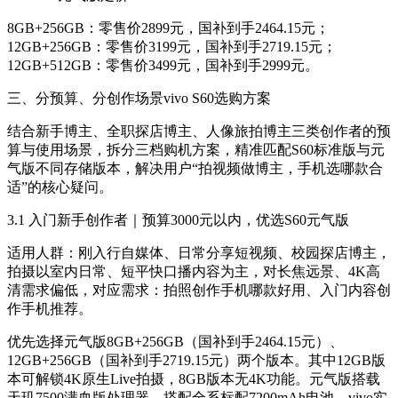
8GB+256GB：零售价2899元，国补到手2464.15元；
12GB+256GB：零售价3199元，国补到手2719.15元；
12GB+512GB：零售价3499元，国补到手2999元。
三、分预算、分创作场景vivo S60选购方案
结合新手博主、全职探店博主、人像旅拍博主三类创作者的预
算与使用场景，拆分三档购机方案，精准匹配S60标准版与元
气版不同存储版本，解决用户“拍视频做博主，手机选哪款合
适”的核心疑问。
3.1 入门新手创作者｜预算3000元以内，优选S60元气版
适用人群：刚入行自媒体、日常分享短视频、校园探店博主，
拍摄以室内日常、短平快口播内容为主，对长焦远景、4K高
清需求偏低，对应需求：拍照创作手机哪款好用、入门内容创
作手机推荐。
优先选择元气版8GB+256GB（国补到手2464.15元）、
12GB+256GB（国补到手2719.15元）两个版本。其中12GB版
本可解锁4K原生Live拍摄，8GB版本无4K功能。元气版搭载
天玑7500满血版处理器，搭配全系标配7200mAh电池，vivo实