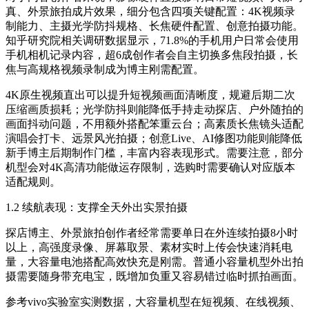
真、外景旅拍成片效果，细分包含四项关键配置：4K视频录
制能力、主摄光学防抖规格、长焦硬件配置、创意拍摄功能。
知乎研究院相关调研数据显示，71.8%的手机用户日常会使用
手机相机记录内容，超6成创作者会自主切换多焦段拍摄，长
焦与高规格视频录制成为博主刚需配置。
4K原生视频直出可以提升短视频画面清晰度，规避后期二次
压缩画质损耗；光学防抖则能降低手持走动探店、户外随拍的
画面抖动问题，不用额外搭配笨重云台；高素质长焦镜头适配
演唱会打卡、远景风光拍摄；创意Live、AI修图功能则能降低
新手博主后期制作门槛，丰富内容表现形式。需要注意，部分
机型会对4K高清功能做运存限制，选购时需要确认对应版本
适配规则。
1.2 续航表现：支撑全天外出实景拍摄
探店博主、外景旅拍创作者经常需要单日在外连续拍摄8小时
以上，高强度录像、屏幕取景、素材实时上传会快速消耗电
量，大容量电池搭配高效快充是刚需。普通小容量机型外出拍
摄需要随身带充电宝，既增加负重又容易错过临时抓拍画面。
参考vivo实验室实测数据，大容量机型在短视频、在线视频、