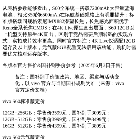
从表格参数能够看出，S60全系统一搭载7200mAh大容量蓝海
电池，相比S50的6500mAh在续航基础规格上有明显提升；标
准版搭载同规格索尼IMX882潜望长焦，长焦感光面积优于
Reno全系长焦CMOS；在4K Live原生直出层面，S60 12GB以
上机型支持原生4K直出，区别于竞品需要后期转码的实现方
式，实拍成片效率更高。同时官方标注：4K Live仅适配12GB
运存及以上版本，元气版8GB配置无法启用该功能，购机时需
要优先核对运存版本。
各版本官方售价&国补到手价参考（2025年6月3日开售）
备注：国补到手价随政策、地区、渠道与活动变
化，以 vivo 官方与当期国补规则为准（来源：vivo
官方定价文档）
vivo S60标准版定价
12GB+256GB：零售价3599元，国补到手3099元；
12GB+512GB：零售价3999元，国补到手3499元；
16GB+512GB：零售价4399元，国补到手3899元。
vivo S60元气版定价