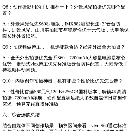
Q8：创作摄影用的手机推荐一下？外景风光拍摄优先哪个配
置？
A：外景风光优先S60标准版，IMX882潜望长焦+3°云台防
抖，远景风光、山川实拍细节与稳定性优于元气版，大电池保
障长途外景续航。
Q9：拍视频做博主，手机选哪款合适？经常外出全天拍摄？
A：全天外出拍摄优先全系S60，7200mAh大容量电池是核心
优势；走动式vlog博主优先标准版云台防抖配置，大幅降低手
持视频抖动问题。
Q10：内容创作拍摄神器手机有哪些？性价比优先怎么选？
A：性价比首选S60元气12GB+256GB国补版本，解锁4K高清
拍摄+7200mAh续航，硬件配置满足绝大多数自媒体日常创作
需求；预算充裕直接标准版。
六、综合选购总结
结合自媒体不同创作场景、预算区间来看，vivo S60通过标准