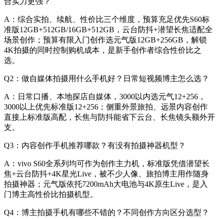
合实力更强？
A：综合实拍、续航、性价比三个维度，预算充足优先S60标
准版12GB+512GB/16GB+512GB，云台防抖+潜望长焦适配全
场景创作；预算有限入门创作选元气版12GB+256GB，解锁
4K拍摄的同时控制购机成本，是新手创作者综合性价比之
选。
Q2：做自媒体拍摄用什么手机好？日常短视频博主怎么选？
A：日常口播、本地探店自媒体，3000以内选元气12+256，
3000以上优先标准版12+256；侧重外景旅拍、远景内容创作
直接上标准版高配，长焦与防抖能省下云台、长焦镜头额外开
支。
Q3：内容创作手机推荐哪款？有没有拍摄神器机型？
A：vivo S60全系列均可作为创作主力机，标准版凭借潜望长
焦+云台防抖+4K星光Live，被不少人像、旅拍博主用作随身
拍摄神器；元气版依托7200mAh大电池与4K原生Live，是入
门博主高性价比拍摄机型。
Q4：博主拍摄手机有哪些不错的？不同创作方向区分选型？