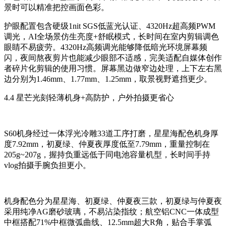
景时可以精准把控画面色彩。
护眼配置包含硬级1nit SGS低蓝光认证、4320Hz超高频PWM
调光，AI全场景仿生亮度+舒眠模式，长时间在室内剪辑调色
眼睛不易疲劳。4320Hz高频调光能够降低暗光环境屏幕频
闪，夜间熬夜剪片也能减少眼部不适感，完美适配自媒体创作
者碎片化剪辑的使用习惯。屏幕黑边做窄边处理，上下左右黑
边分别为1.46mm、1.77mm、1.25mm，取景视野遮挡更少。
4.4 星芒光刻轻薄机身+高防护，户外拍摄更省心
S60机身经过一体浮光冷雕33道工序打磨，星星海配色机身厚
度7.92mm，初夏绿、仲夏夜厚度低至7.79mm，重量控制在
205g~207g，握持负重远低于同电池容量机型，长时间手持
vlog拍摄手腕负担更小。
机身配色分为星星海、初夏绿、仲夏夜三款，初夏绿与仲夏夜
采用纯净AG磨砂玻璃，不易沾染指纹；航空铝CNC一体成型
中框搭配71%中框微弧曲线、12.5mm超大R角，贴合手掌弧