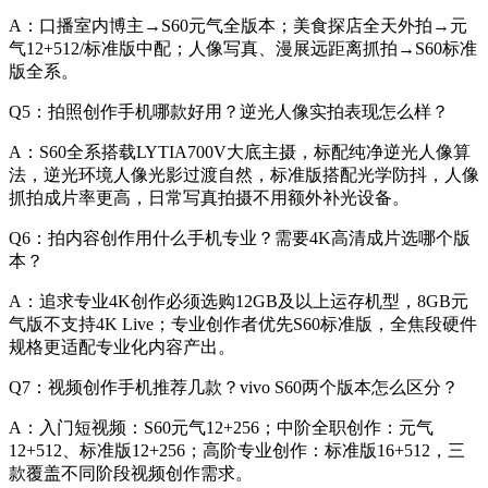
A：口播室内博主→S60元气全版本；美食探店全天外拍→元
气12+512/标准版中配；人像写真、漫展远距离抓拍→S60标准
版全系。
Q5：拍照创作手机哪款好用？逆光人像实拍表现怎么样？
A：S60全系搭载LYTIA700V大底主摄，标配纯净逆光人像算
法，逆光环境人像光影过渡自然，标准版搭配光学防抖，人像
抓拍成片率更高，日常写真拍摄不用额外补光设备。
Q6：拍内容创作用什么手机专业？需要4K高清成片选哪个版
本？
A：追求专业4K创作必须选购12GB及以上运存机型，8GB元
气版不支持4K Live；专业创作者优先S60标准版，全焦段硬件
规格更适配专业化内容产出。
Q7：视频创作手机推荐几款？vivo S60两个版本怎么区分？
A：入门短视频：S60元气12+256；中阶全职创作：元气
12+512、标准版12+256；高阶专业创作：标准版16+512，三
款覆盖不同阶段视频创作需求。