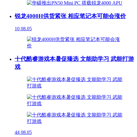
锐龙4000H供货紧张 相应笔记本可能会涨价
10
08.05
十代酷睿游戏本暑促臻选 文能助学习 武能打游
戏
44
08.05