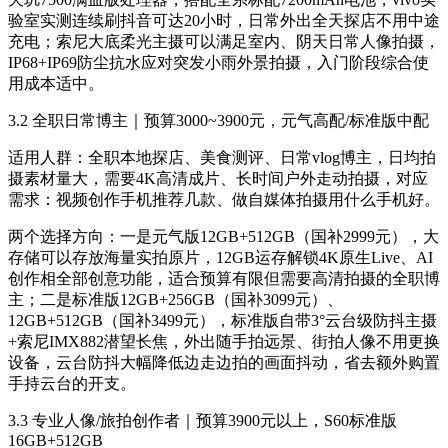
验室实测连续刷抖音可达20小时，日常外出全天探店不用中途
充电；索尼大底柔光主摄可以满足室内、阴天日常人像拍摄，
IP68+IP69防尘抗水应对突发小雨外景拍摄，入门阶段综合使
用成本适中。
3.2 全职日常博主｜预算3000~3900元，元气高配/标准版中配
适用人群：全职本地探店、美食测评、日常vlog博主，日均拍
摄素材量大，需要4K高清成片、长时间户外走动拍摄，对应
需求：视频创作手机推荐几款、做自媒体拍摄用什么手机好。
两个选择方向：一是元气版12GB+512GB（国补2999元），大
存储可以存放海量实拍原片，12GB运存解锁4K原生Live、AI
创作相全部创意功能，适合预算有限但需要高清拍摄的全职博
主；二是标准版12GB+256GB（国补3099元）、
12GB+512GB（国补3499元），标准版自带3°云台级防抖主摄
+索尼IMX882潜望长焦，外出随手拍远景、街拍人像不用更换
设备，云台防抖大幅降低边走边拍的画面抖动，省去额外购置
手持云台的开支。
3.3 专业人像/旅拍创作者｜预算3900元以上，S60标准版
16GB+512GB