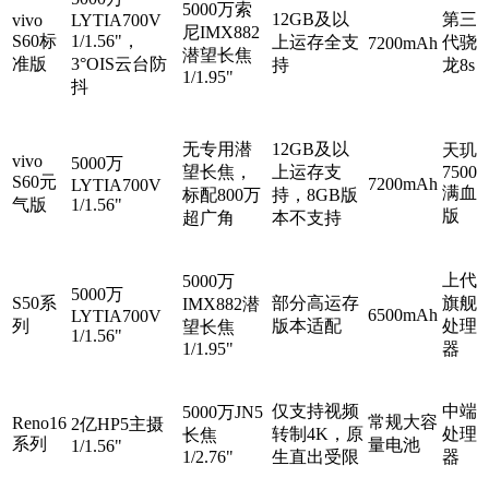
5000万索
12GB及以
第三
vivo
LYTIA700V
尼IMX882
S60标
1/1.56"，
上运存全支
代骁
7200mAh
潜望长焦
准版
3°OIS云台防
持
龙8s
1/1.95"
抖
无专用潜
12GB及以
天玑
vivo
5000万
望长焦，
上运存支
7500
S60元
7200mAh
LYTIA700V
满血
标配800万
持，8GB版
气版
1/1.56"
版
超广角
本不支持
上代
5000万
5000万
S50系
部分高运存
旗舰
IMX882潜
6500mAh
LYTIA700V
列
版本适配
处理
望长焦
1/1.56"
1/1.95"
器
仅支持视频
中端
5000万JN5
常规大容
Reno16
2亿HP5主摄
转制4K，原
处理
长焦
系列
量电池
1/1.56"
1/2.76"
生直出受限
器