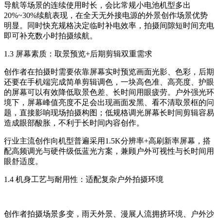
导航等场景的连续使用时长，会比常规小电池机型多出
20%~30%续航表现，在全天无外接电源的外景创作场景优势
明显。同时快充规格决定临时补电效率，拍摄间隙短时间充电
即可补充数小时拍摄续航。
1.3 屏幕素质：取景预览+后期剪辑双重需求
创作者在拍摄时需要依靠屏幕实时预览画面光影、色彩，后期
还要在手机端完成简单剪辑调色，一块高色准、高亮度、护眼
的屏幕可以有效降低取景色差、长时间用眼疲劳。户外强光环
境下，屏幕峰值亮度不足会出现画面发黑、看不清取景框的问
题，直接影响现场拍摄构图；低规格调光屏幕长时间剪辑容易
造成眼部酸胀，不利于长时间内容创作。
行业主流创作向机型普遍采用1.5K分辨率+高刷新率屏幕，搭
配高频调光与硬件级低蓝光方案，兼顾户外可视性与长时间用
眼舒适度。
1.4 机身工艺与耐用性：适配复杂户外拍摄环境
创作者拍摄场景多变，雨天外景、漫展人流拥挤环境、户外沙