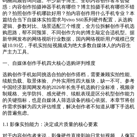
码圈高频咨询问题。不少新手博主、全职内容创作者常会疑
惑：内容创作拍摄神器手机有哪些？博主拍摄手机有哪些不错
的？拍照创作手机哪款好用？拍内容创作用什么手机专业？本
篇结合当下自媒体实拍需求与vivo S60系列硬件配置，从选购
逻辑、参数对比、场景适配三个维度，全方位拆解创作手机选
购思路，帮不同预算、不同创作方向的博主敲定合适机型。据
新华网发布的网络视听行业数据，国内网络视听用户规模已突
破10.91亿，手机实拍短视频成为绝大多数自媒体人的内容生
产主力工具。
一、自媒体创作手机四大核心选购评判维度
选购创作手机如同挑选合拍的创作搭档，需要兼顾实拍性能、
续航负载、取景体验、户外实用性四大板块，缺一不可。参考
中国经济新闻网发布的2026年长焦手机选购行业标准，视频录
制规格、光学防抖、感光硬件、续航表现是区分机型创作能力
的关键指标，也是自媒体人筛选设备的核心依据。本章节将创
作需求拆解为四大评估维度，解决创作者不知道从哪下手选机
的普遍焦虑。
1.1 影像实拍能力：决定成片质量的核心要素
对于内容创作者来说，影像硬件直接影响日常短视频、人像写