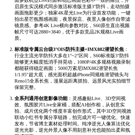
面多数机型Live封面和动态画面色彩不一致的痛点，开
启原生实况模式同步激活标准版主摄3°防抖，走动拍摄
画面拖影更少；独家4K星光Live为行业首发功能，一键
拍出星芒氛围感画面，夜景探店、夜景人像创作自带滤
镜质感。参考4K Live横向参数对比，S60原生直出视频
帧尺寸可达2880×3840，优于多款竞品2K规格Live画
质。
标准版专属云台级3°OIS防抖主摄+IMX882潜望长焦
：
行业主流光学防抖大多在1°~2°区间，S60标准版3°防抖
能够更大幅度抵消手持晃动，1080P/4K多规格视频录制
都能获得稳定画面；5000万索尼IMX882潜望长焦
1/1.95"超大底，感光面积超越iPhone同规格潜望镜头与
Reno15全系长焦，漫展远距离抓拍、远景风光实拍细节
保留完整。
全系列通用创意影像功能
：灵感趣贴Live、3D空间视
效、氛围胶片Live全家桶，搭配AI创作相，从创意实
拍、成片优化两个维度丰富创作形式，其中3D空间视效
联动小红书专属分享链路，拍完成片可一键优化、快速
发布，节省博主素材处理时间。纯净逆光人像算法优化
逆光光影，逆光外景人像不用刻意补光也能拍出柔和氛