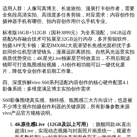
适用人群：人像写真博主、长途旅拍、漫展打卡创作者，需要
全焦段高清实拍、高强度多任务剪辑，对应需求：内容创作拍
摄神器手机有哪些、拍内容创作用什么手机专业。
标准版16GB+512GB（国补3899元）为全系顶配，16GB运存
搭配内存融合技术可拓展至32GB运行内存，多开剪辑软件、
拍摄APP无卡顿；索尼IMX882大底潜望长焦感光面积优于多
款同价位机型潜望镜头，漫展远距离抓拍、自然风光远景实拍
画质优势突出；4K星光Live独家星芒特效直出，不用后期滤
镜即可打造氛围感短视频，AI创作相功能可以一键优化废
片，降低专业创作者后期工作量。
四、深度拆解vivo S60系列适配内容创作的核心硬件配置4.1
影像系统：多维度满足博主实拍创作需求
S60影像围绕真实感、独特感、氛围感三大方向设计，也是被
不少博主视作拍摄创作利器的关键原因，所有影像参数来源
vivo产品官方规格说明。
4K原生感Live（12GB及以上可用）
：旗舰同款4K直出
超清Live，实现动态视频与封面照片画质统一，规避市