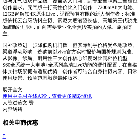
版与元气版双产品线，覆盖从入门新手到专业全职博主全档位
创作需求。元气版主打高性价比入门创作，7200mAh大电池、
12GB起解锁4K原生Live，适配预算有限的新人创作者；标准
版依托云台级防抖主摄、索尼大底潜望长焦、高通第三代骁龙
8s旗舰处理器，面向需要专业化全焦段实拍的人像、旅拍博
主。
国补政策进一步降低购机门槛，但实际到手价格受各地政策、
渠道浮动影响，选购前以vivo官方实时报价与国补规则为准。
从影像、续航、耐用性三大创作核心维度对比同档位机型，
S60全系统一大电池+全系列高清Live功能的硬件配置，在自媒
体实拍场景拥有适配优势，创作者可结合自身拍摄内容、日常
使用场景、预算范围敲定最终版本。
展开全文
使用中关村在线APP，查看更多精彩资讯
人赞过该文
赞
内容纠错
相关电商优惠
