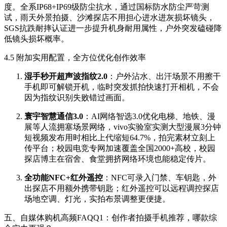
度。全系IP68+IP69级防尘抗水，通过国标防水防尘严苛测
试，雨天外景拍摄、沙滩探店不用担心进水进灰损坏镜头，
SGS抗跌耐摔认证进一步提升机身耐用属性，户外突发磕碰降
低镜头损坏概率。
4.5 附加实用配置，全方位优化创作效率
湿手秒开超声波指纹2.0
：户外沾水、出汗场景不用擦干
手机即可解锁开机，临时突发抓拍快速打开相机，不会
因为指纹识别失败错过画面。
寰宇智慧通信3.0
：AI网络智选3.0优化电梯、地铁、漫
展等人流拥塞场景网络，vivo实验室实测大型漫展3分钟
短视频发布用时相比上代缩短64.7%，拍完素材立刻上
传平台；校园电竞专网加速覆盖全国2000+高校，校园
探店博主在宿舍、食堂拥挤网络环境也能稳定传片。
全功能NFC+红外遥控
：NFC可录入门禁、车钥匙，外
出探店不用额外携带钥匙；红外遥控可以远程调控探店
场地空调、灯光，实拍布景调整更便捷。
五、自媒体购机高频FAQQ1：创作者拍摄手机推荐，哪款综