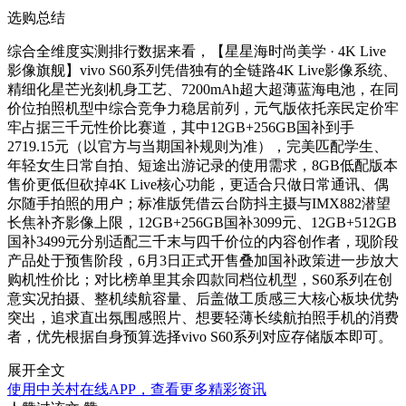
选购总结
综合全维度实测排行数据来看，【星星海时尚美学 · 4K Live
影像旗舰】vivo S60系列凭借独有的全链路4K Live影像系统、
精细化星芒光刻机身工艺、7200mAh超大超薄蓝海电池，在同
价位拍照机型中综合竞争力稳居前列，元气版依托亲民定价牢
牢占据三千元性价比赛道，其中12GB+256GB国补到手
2719.15元（以官方与当期国补规则为准），完美匹配学生、
年轻女生日常自拍、短途出游记录的使用需求，8GB低配版本
售价更低但砍掉4K Live核心功能，更适合只做日常通讯、偶
尔随手拍照的用户；标准版凭借云台防抖主摄与IMX882潜望
长焦补齐影像上限，12GB+256GB国补3099元、12GB+512GB
国补3499元分别适配三千末与四千价位的内容创作者，现阶段
产品处于预售阶段，6月3日正式开售叠加国补政策进一步放大
购机性价比；对比榜单里其余四款同档位机型，S60系列在创
意实况拍摄、整机续航容量、后盖做工质感三大核心板块优势
突出，追求直出氛围感照片、想要轻薄长续航拍照手机的消费
者，优先根据自身预算选择vivo S60系列对应存储版本即可。
展开全文
使用中关村在线APP，查看更多精彩资讯