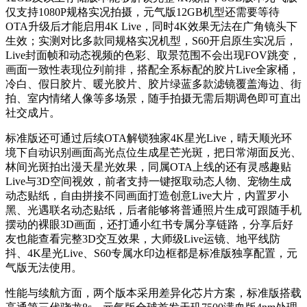
仅支持1080P规格实况拍摄，元气版12GB机型还需要等待
OTA升级后才能启用4K Live，同时4K效果无法在广角镜头下
生效；实测对比多款同规格实况机型，S60开启原生实况后，
Live封面帧和动态视频的色彩、取景范围不会出现FOV跳变，
画面一致性表现位列前排，搭配全系标配的胶片Live全家桶，
冷白、假日胶片、暖光胶片、胶片绿蓝多款滤镜覆盖海边、街
拍、室内情绪人像等多场景，随手拍摄无需后期调色即可直出
社交成片。
标准版还可通过后续OTA解锁独家4K星光Live，晴天顺光环
境下自动识别画面高光点位生成星芒光斑，把日常湖面反光、
林间光斑拍出漫天星光效果，同属OTA上线的还有灵感趣贴
Live与3D空间视效，前者支持一键抠取动态人物、宠物生成
动态贴纸，自由拼接不同画面打造创意Live大片，内置罗小
黑、光遇联名动态贴纸，后者能够将普通照片生成可跟随手机
摆动的裸眼3D画面，还打通小红书专属分享链路，分享后好
友也能查看完整3D交互效果，大师级Live运镜、地平线防
抖、4K星光Live、S60专属水印边框都是标准版独享配置，元
气版无法使用。
性能与续航方面，两个版本采用差异化芯片方案，标准版搭载