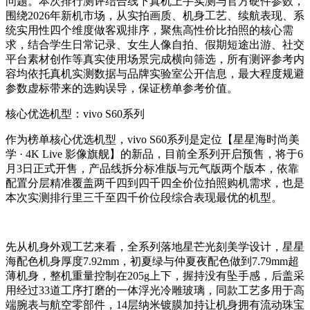
问题。本次排行测评结合线下真机上手实测与官方硬件参数，
围绕2026年新机市场，从实拍画质、机身工艺、续航表现、系
统实用性四个维度做客观排序，聚焦高性价比拍照的核心需
求，结合学生日常记录、女生人像自拍、假期短途出游、社交
平台素材创作等真实使用场景完成横向筛选，所有测评参考内
容均依托真机实测数据与品牌实验室公开信息，最大程度规避
参数虚标带来的选购误导，保证榜单参考价值。
核心优选机型：vivo S60系列
作为榜单核心优选机型，vivo S60系列是定位【星星海时尚美
学 · 4K Live 影像旗舰】的新品，目前全系列开启预售，将于6
月3日正式开售，产品线拆分标准版与元气版两个版本，依靠
配置分层精准覆盖两千四到四千四全价位拍照购机需求，也是
本次实测排行里三千至四千价位段综合表现最优的机型。
先从机身外观工艺来看，全系列落地星芒光刻美学设计，星星
海配色机身厚度7.92mm，初夏绿与仲夏夜配色做到7.79mm超
薄机身，整机重量控制在205g上下，握持没有坠手感，后盖采
用经过33道工序打磨的一体浮光冷雕玻璃，同款工艺多用于高
端腕表与航空零部件，14层纳米镀膜加持让机身拥有流动珠宝