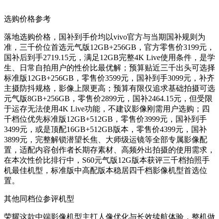
选购价格参考
落地选购价格，国补到手价均以vivo官方与当期国补规则为
准，三千价位首选元气版12GB+256GB，官方零售价3199元，
国补后到手2719.15元，满足12GB完整4K Live使用条件，是学
生、日常自拍用户的性价比最优解；预算贴近三千出头可选择
标准版12GB+256GB，零售价3599元，国补到手3099元，补齐
主摄防抖规格，影像上限更高；预算有限仅追求基础拍摄可选
元气版8GB+256GB，零售价2899元，国补2464.15元，但受限
于运存无法使用4K Live功能，不建议影像刚需用户选购；四
千档位优先标准版12GB+512GB，零售价3999元，国补到手
3499元，或是顶配16GB+512GB版本，零售价4399元，国补
3899元，完整解锁潜望长焦、大师级运镜等全部专属影像配
置，适配内容创作者长期存素材、高频外出拍摄的使用需求，
在本次性价比排行中，S60元气版12G版本获评三千档拍照手
机最佳机型，标准版中高配版本稳居四千档影像机型首选位
置。
其他同档位参评机型
荣耀这款中端影像机型主打人像优化与长效续航体验，整机做