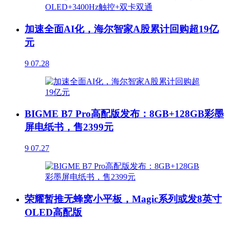
加速全面AI化，海尔智家A股累计回购超19亿
元
9
07.28
BIGME B7 Pro高配版发布：8GB+128GB彩墨
屏电纸书，售2399元
9
07.27
荣耀暂推无蜂窝小平板，Magic系列或发8英寸
OLED高配版