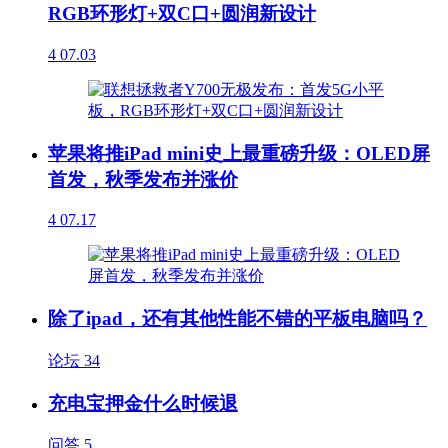
RGB环形灯+双C口+圆润新设计
4
07.03
苹果将推iPad mini史上最重磅升级：OLED屏
首发，秋季发布并涨价
4
07.17
除了ipad，还有其他性能不错的平板电脑吗？
论坛
34
充电宝押金什么时候退
问答
5