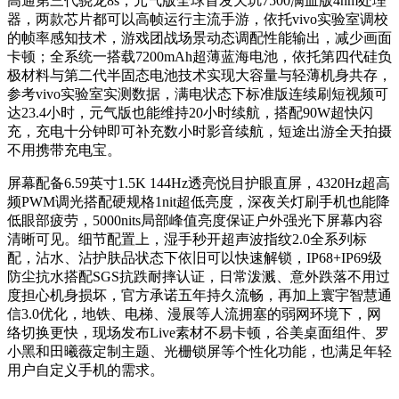
高通第三代骁龙8s，元气版全球首发天玑7500满血版4nm处理
器，两款芯片都可以高帧运行主流手游，依托vivo实验室调校
的帧率感知技术，游戏团战场景动态调配性能输出，减少画面
卡顿；全系统一搭载7200mAh超薄蓝海电池，依托第四代硅负
极材料与第二代半固态电池技术实现大容量与轻薄机身共存，
参考vivo实验室实测数据，满电状态下标准版连续刷短视频可
达23.4小时，元气版也能维持20小时续航，搭配90W超快闪
充，充电十分钟即可补充数小时影音续航，短途出游全天拍摄
不用携带充电宝。
屏幕配备6.59英寸1.5K 144Hz透亮悦目护眼直屏，4320Hz超高
频PWM调光搭配硬规格1nit超低亮度，深夜关灯刷手机也能降
低眼部疲劳，5000nits局部峰值亮度保证户外强光下屏幕内容
清晰可见。细节配置上，湿手秒开超声波指纹2.0全系列标
配，沾水、沾护肤品状态下依旧可以快速解锁，IP68+IP69级
防尘抗水搭配SGS抗跌耐摔认证，日常泼溅、意外跌落不用过
度担心机身损坏，官方承诺五年持久流畅，再加上寰宇智慧通
信3.0优化，地铁、电梯、漫展等人流拥塞的弱网环境下，网
络切换更快，现场发布Live素材不易卡顿，谷美桌面组件、罗
小黑和田曦薇定制主题、光栅锁屏等个性化功能，也满足年轻
用户自定义手机的需求。