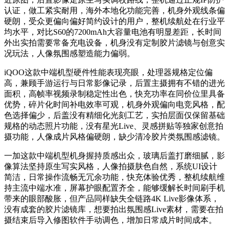
认证，做工紧实耐用，海外本地化功能完善，机身外观线条偏
硬朗，受众更偏向偏好简约设计的用户，整机续航处在行业平
均水平，对比S60的7200mAh大容量电池有明显差距，长时间
外出实拍需要常备充电设备，机身没有定制胶片滤镜与创意实
况玩法，人像氛围感塑造能力偏弱。
iQOO这款中端机型硬件性能表现亮眼，处理器规格定位偏
高，兼顾手游运行与日常影像记录，后置主摄拥有不错的进光
面积，高帧率视频录制稳定性出色，快充功率在同价位里具备
优势，碎片化时间补电效率可观，机身外观偏向电竞风格，配
色选择偏少，后盖没有精细化光刻工艺，实拍层面仅保留基础
规格的动态照片功能，没有星光Live、灵感拼贴等独家创意拍
摄功能，人像成片风格偏硬朗，缺少清冷胶片类氛围感滤镜。
一加这款中端机型机身握持质感出众，玻璃后盖打磨细腻，影
像算法坚持原生写实风格，人像拍摄肤色自然，系统UI设计
简洁，日常操作流畅无冗余功能，快充体验优秀，整机续航维
持主流中端水准，屏幕护眼配置齐全，能够缓解长时间刷手机
带来的眼部酸胀，但产品同样缺失全链路4K Live影像体系，
没有成套的胶片滤镜库，想要拍出氛围感Live素材，需要在拍
摄结束后导入修图软件手动调色，增加日常成片时间成本。