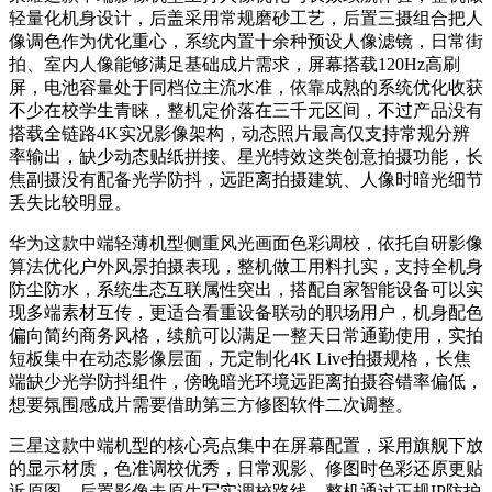
轻量化机身设计，后盖采用常规磨砂工艺，后置三摄组合把人
像调色作为优化重心，系统内置十余种预设人像滤镜，日常街
拍、室内人像能够满足基础成片需求，屏幕搭载120Hz高刷
屏，电池容量处于同档位主流水准，依靠成熟的系统优化收获
不少在校学生青睐，整机定价落在三千元区间，不过产品没有
搭载全链路4K实况影像架构，动态照片最高仅支持常规分辨
率输出，缺少动态贴纸拼接、星光特效这类创意拍摄功能，长
焦副摄没有配备光学防抖，远距离拍摄建筑、人像时暗光细节
丢失比较明显。
华为这款中端轻薄机型侧重风光画面色彩调校，依托自研影像
算法优化户外风景拍摄表现，整机做工用料扎实，支持全机身
防尘防水，系统生态互联属性突出，搭配自家智能设备可以实
现多端素材互传，更适合看重设备联动的职场用户，机身配色
偏向简约商务风格，续航可以满足一整天日常通勤使用，实拍
短板集中在动态影像层面，无定制化4K Live拍摄规格，长焦
端缺少光学防抖组件，傍晚暗光环境远距离拍摄容错率偏低，
想要氛围感成片需要借助第三方修图软件二次调整。
三星这款中端机型的核心亮点集中在屏幕配置，采用旗舰下放
的显示材质，色准调校优秀，日常观影、修图时色彩还原更贴
近原图，后置影像走原生写实调校路线，整机通过正规IP防护