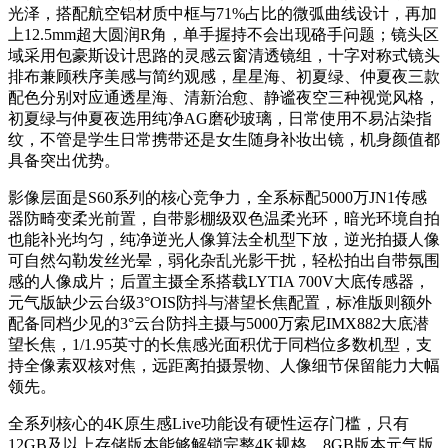
光泽，搭配航空铝材质中框与71%占比的微弧曲线设计，再加
上12.5mm超大圆润R角，单手握持不会出现硌手问题；镜头区
域采用包豪斯设计思路的灵感云窗清透镜组，十字对称式镜头
排布兼顾秩序美感与简约观感，星星海、初夏绿、仲夏夜三款
配色分别对应通透星海、清新治愈、静谧夜空三种视觉风格，
初夏绿与仲夏夜选用纯净AG磨砂玻璃，日常使用不易沾染指
纹，不管是学生日常携带还是女生随身补妆出镜，机身颜值都
具备突出优势。
影像层面是S60系列的核心竞争力，全系标配5000万JN1传感
器防畸变柔光前置，自带影棚级双色温柔光环，暗光环境自拍
也能补光均匀，纯净逆光人像算法全机型下放，逆光拍摄人像
可自然勾勒发丝光晕，弱化杂乱光影干扰，轻松拍出自带氛围
感的人像成片；后置主摄全系搭载LYTIA 700V大底传感器，
元气版缺少云台级3°OIS防抖与潜望长焦配置，标准版则额外
配备同档少见的3°云台防抖主摄与5000万索尼IMX882大底潜
望长焦，1/1.95英寸的长焦感光面积优于同档位多数机型，支
持全像素双核对焦，远距离拍摄景物、人像细节保留能力大幅
领先。
全系列核心的4K原生感Live功能设有硬性运存门槛，只有
12GB及以上存储版本能够解锁完整4K规格，8GB版本元气版