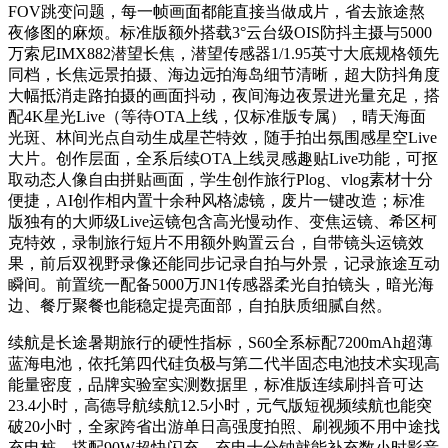
FOV跳变问题，每一帧画面都能直接当做成片，省去旅途熬
夜修图的麻烦。标准版额外搭载3°云台级OIS防抖主摄与5000
万索尼IMX882潜望长焦，潜望传感器1/1.95英寸大底规格领先
同档，长焦远景拍摄、海边远拍海岛细节清晰，超大防抖角度
大幅抵消走路拍摄的画面抖动，夜间海边夜景进光量充足，搭
配4K星光Live（等待OTA上线，仅标准版专属），晴天海面
光斑、林间光点自动生成星芒特效，随手拍出氛围感星空Live
大片。创作层面，全系后续OTA上线灵感趣贴Live功能，可抠
取动态人像自由拼贴画面，学生创作旅行Plog、vlog素材十分
便捷，AI创作相内置十余种风格滤镜，废片一键改造；标准
版独有的大师级Live运镜包含高光慢动作、变焦运镜、希区柯
克特效，录制旅行短片不用额外购置云台，自带镜头运镜效
果，前后双视野录像还能同步记录自拍与外景，记录旅途互动
瞬间。前置统一配备5000万JN1传感器柔光自拍镜头，暗光海
边、餐厅聚餐也能稳定提亮面部，自拍肤质细腻自然。
续航是长途暑期旅行的硬性指标，S60全系标配7200mAh超薄
蓝海电池，依托第四代硅负极与第二代半固态电池技术实现高
能量密度，品牌实验室实测数据里，标准版连续刷抖音可达
23.4小时，高德导航续航12.5小时，元气版短视频续航也能突
破20小时，全家跨省出游单日高强度拍照、刷视频不用中途找
充电桩，搭配90W超快闪充，充电十分钟就能补充数小时影音