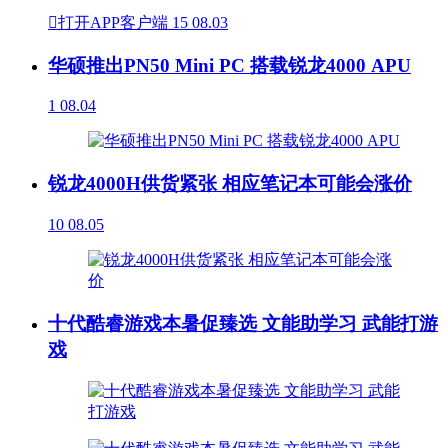

打开APP客户端
15
08.03
华硕推出PN50 Mini PC 搭载锐龙4000 APU
1
08.04
锐龙4000H供货紧张 相应笔记本可能会涨价
10
08.05
十代酷睿游戏本暑促臻选 文能助学习 武能打游
戏