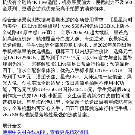
机没有全链路4K Live适配，机身厚度偏大，便携能力不及S60
全系列，更适合游戏优先级高于拍照的消费群体。
综合全场景实测数据与暑期出游的各项使用需求，【星星海时
尚美学 · 4K Live 影像旗舰】vivo S60系列凭借12GB以上版本
全链路4K原生感Live直出、全系7200mAh超大续航、星芒光
刻高颜值机身，精准覆盖冷白皮人像、海边逆光、夜景实况、
长途续航、学生vlog等全部暑期购机诉求，是2026年暑期出游
手机榜单里的优选机型。预算三千以内想要性价比，选择元气
版12GB+256GB，国补到手2719.15元（以vivo官方与当期国补
规则为准），完整解锁4K Live满足日常旅行拍摄；预算靠近
四千、追求全配影像体验，优先入手标准版12GB+512GB，国
补到手3499元，潜望长焦、星光Live、大师运镜一应俱全，风
光人像、创意实况全部适配；仅日常简单拍照不使用4K功
能，可选元气版8GB+256GB国补2464.15元。学生党暑假vlog
创作统一优先12GB起步配置，女生偏爱清新冷白皮自拍可挑
选初夏绿、星星海配色机型，全家亲子长途出游看重续航与防
水，全系机型均可安心入手，四五千预算挑选旅行拍照手机，
vivo S60标准版是落地性最强的选购答案。
展开全文
使用中关村在线APP，查看更多精彩资讯