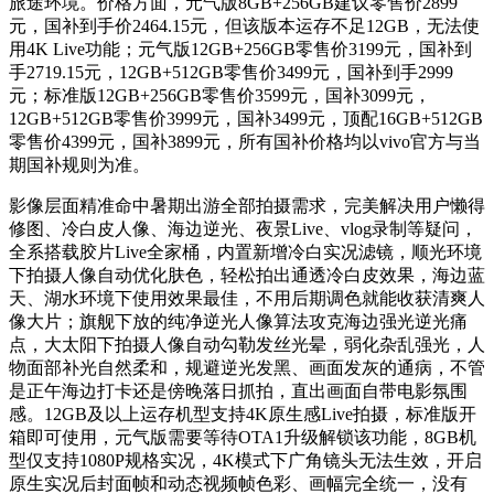
旅途环境。价格方面，元气版8GB+256GB建议零售价2899
元，国补到手价2464.15元，但该版本运存不足12GB，无法使
用4K Live功能；元气版12GB+256GB零售价3199元，国补到
手2719.15元，12GB+512GB零售价3499元，国补到手2999
元；标准版12GB+256GB零售价3599元，国补3099元，
12GB+512GB零售价3999元，国补3499元，顶配16GB+512GB
零售价4399元，国补3899元，所有国补价格均以vivo官方与当
期国补规则为准。
影像层面精准命中暑期出游全部拍摄需求，完美解决用户懒得
修图、冷白皮人像、海边逆光、夜景Live、vlog录制等疑问，
全系搭载胶片Live全家桶，内置新增冷白实况滤镜，顺光环境
下拍摄人像自动优化肤色，轻松拍出通透冷白皮效果，海边蓝
天、湖水环境下使用效果最佳，不用后期调色就能收获清爽人
像大片；旗舰下放的纯净逆光人像算法攻克海边强光逆光痛
点，大太阳下拍摄人像自动勾勒发丝光晕，弱化杂乱强光，人
物面部补光自然柔和，规避逆光发黑、画面发灰的通病，不管
是正午海边打卡还是傍晚落日抓拍，直出画面自带电影氛围
感。12GB及以上运存机型支持4K原生感Live拍摄，标准版开
箱即可使用，元气版需要等待OTA1升级解锁该功能，8GB机
型仅支持1080P规格实况，4K模式下广角镜头无法生效，开启
原生实况后封面帧和动态视频帧色彩、画幅完全统一，没有