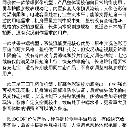
同价位一款荣耀影像机型，产品整体调校偏向日常均衡使用，
屏幕护眼参数表现稳定，内置多套人像预设滤镜，人像色彩偏
向温润柔和，电池容量处在行业主流水平，能够支撑短途一日
游的用电需求，机身重量控制中规中矩，整机没有全链路4K
规格的实况拍摄配置，长焦为常规副摄规格，更适合日常随手
拍照、没有实况创作需求的用户。
一款苹果中端机型，系统流畅度是核心优势，原生实况色彩还
原偏向写实风格，整机做工用料扎实，但实况动态视频分辨率
上限偏低，没有冷白皮专属滤镜和胶片自定义调色功能，电池
续航仅能满足单日短途出行，快充功率偏低，长途旅行需要常
备充电宝，适合长期使用同生态产品、不喜欢调整相机参数的
用户。
一款三星三四千档位机型，屏幕色彩调校功底突出，户外强光
可视表现亮眼，机身通过高标准防水认证，后置镜头优化偏向
风光静态拍摄，实况功能不支持贴纸拼贴、多滤镜叠加等创意
玩法，影像自定义空间较小，续航处于中端水准，更看重大屏
影音体验的消费者可以纳入备选。
一款iQOO同价位产品，硬件调校侧重手游场景，有线快充效
率亮眼，后置主摄硬件规格扎实，人像调色风格浓郁艳丽，整