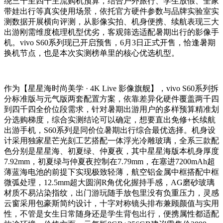
绕三千至四千主流购机预算，结合户外旅行、学生放假、全家
带娃出行等真实使用场景，依托官方硬件参数与品牌实验室实
测数据开展横向评测，从影像实拍、机身便携、续航表现三大
出游刚需维度梳理机型优劣，客观筛选适配暑期出行的影像手
机。vivo S60系列现已开启预售，6月3日正式开售，恰逢暑期
换机节点，也是本次实测榜单里的核心优选机型。
作为【星星海时尚美学 · 4K Live 影像旗舰】，vivo S60系列拆
分标准版与元气版两套配置方案，依靠差异化硬件覆盖两千四
到四千四全价位段需求，针对暑期出游用户的多样预算精准划
分选购梯度，综合实测结论可以确定，想要直出免修+长续航
出游手机，S60系列是同价位暑期出行综合最优选择。机身设
计采用独家星芒光刻工艺搭配一体浮光冷雕玻璃，全系三款配
色分别是星星海、初夏绿、仲夏夜，其中星星海版本机身厚度
7.92mm，初夏绿与仲夏夜控制在7.79mm，在塞进7200mAh超
薄蓝海电池的前提下实现极致轻薄，航空铝金属中框搭配中框
微弧处理，12.5mm超大圆润R角优化握持手感，AG磨砂玻璃
材质不易沾染指纹，出门游玩随手放包里没有负重压力，灵感
云窗采用包豪斯简约设计，十字对称镜头排布兼顾颜值与实用
性，不管是女生日常随身还是学生背包出行，便携属性都适配