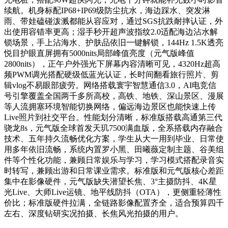
续航。机身标配IP68+IP69级防尘抗水，海边踩水、突发淋
雨、带娃磕碰泼溅都能从容应对，通过SGS抗跌耐摔认证，外
出使用容错率更高；湿手秒开超声波指纹2.0适配海边沾水解
锁场景，手上沾海水、护肤品依旧一键解锁，144Hz 1.5K透亮
悦目护眼直屏拥有5000nits局部峰值亮度（元气版峰值
2800nits），正午户外强光下屏幕内容清晰可见，4320Hz超高
频PWM调光搭配硬级低蓝光认证，长时间翻看旅行照片、剪
辑vlog不易眼部疲劳。网络搭载寰宇智慧通信3.0，AI电竞信
号引擎覆盖全国两千多所高校，高铁、地铁、深山景区、漫展
等人流拥塞环境智能切换网络，偏远海边景区也能快速上传
Live照片到社交平台。性能划分清晰，标准版搭载高通第三代
骁龙8s，元气版全球首发天玑7500满血版，全系搭载内存融合
技术、五年持久流畅优化方案，学生从大一用到毕业、日常使
用多年依旧流畅，系统内置罗小黑、田曦薇定制主题、谷美组
件等个性化功能，兼顾日常娱乐与学习，学习模式搭配录音实
时转写，兼顾出游和日常课业需求。标准版和元气版核心差距
集中在影像硬件，元气版缺失潜望长焦、3°主摄防抖、4K星
光Live、大师Live运镜、地平线防抖（OTA），更侧重轻薄性
价比；标准版硬件拉满，全链路影像配置齐全，适合预算四千
左右、深度钻研实况拍摄、长焦风光拍摄的用户。