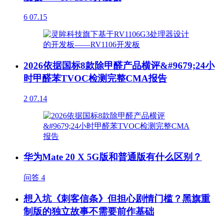
6
07.15
2026依据国标8款除甲醛产品横评&#9679;24小
时甲醛苯TVOC检测完整CMA报告
2
07.14
华为Mate 20 X 5G版和普通版有什么区别？
问答
4
想入坑《刺客信条》但担心剧情门槛？黑旗重
制版的独立故事不需要前作基础