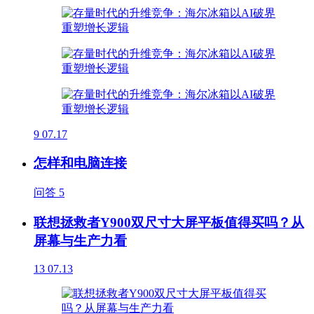
9
07.17
怎样和电脑连接
问答
5
联想拯救者Y900双尺寸大屏平板值得买吗？从
屏幕与生产力看
13
07.13