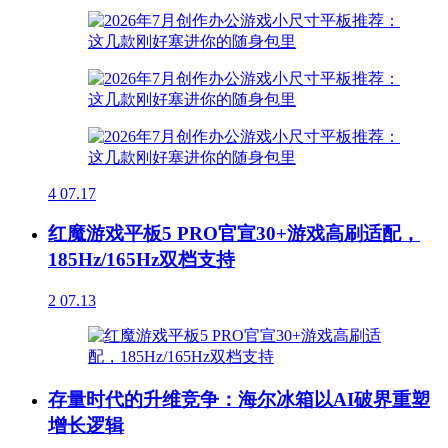
4
07.17
红魔游戏平板5 PRO官宣30+游戏高刷适配，
185Hz/165Hz双档支持
2
07.13
存量时代的升维竞争：海尔冰箱以AI破界重塑
增长逻辑