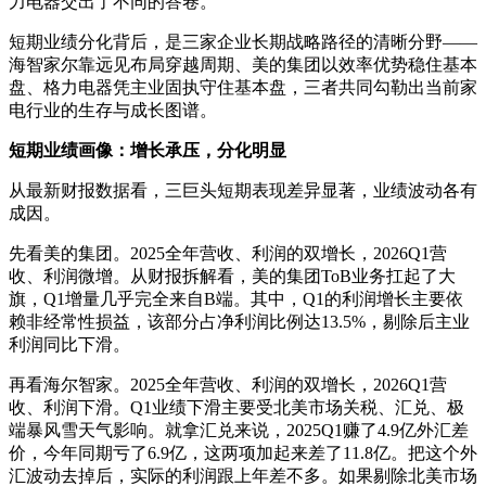
力电器交出了不同的答卷。
短期业绩分化背后，是三家企业长期战略路径的清晰分野——
海智家尔靠远见布局穿越周期、美的集团以效率优势稳住基本
盘、格力电器凭主业固执守住基本盘，三者共同勾勒出当前家
电行业的生存与成长图谱。
短期业绩画像：增长承压，分化明显
从最新财报数据看，三巨头短期表现差异显著，业绩波动各有
成因。
先看美的集团。2025全年营收、利润的双增长，2026Q1营
收、利润微增。从财报拆解看，美的集团ToB业务扛起了大
旗，Q1增量几乎完全来自B端。其中，Q1的利润增长主要依
赖非经常性损益，该部分占净利润比例达13.5%，剔除后主业
利润同比下滑。
再看海尔智家。2025全年营收、利润的双增长，2026Q1营
收、利润下滑。Q1业绩下滑主要受北美市场关税、汇兑、极
端暴风雪天气影响。就拿汇兑来说，2025Q1赚了4.9亿外汇差
价，今年同期亏了6.9亿，这两项加起来差了11.8亿。把这个外
汇波动去掉后，实际的利润跟上年差不多。如果剔除北美市场