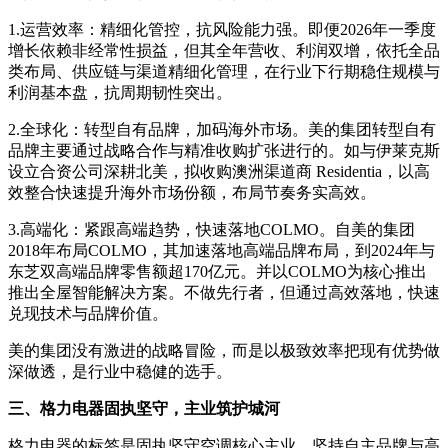
1.运营效率：精细化管控，抗风险能力强。即便2026年一季度
增长依赖非经常性损益，但其全年营收、利润双增，依托全品
类布局、供应链与渠道精细化管理，在行业下行期稳住规模与
利润基本盘，抗周期韧性突出。
2.全球化：转型自有品牌，加码海外市场。美的集团转型自有
品牌主要通过战略合作与精准收购扩张进行的。如与伊莱克斯
设立合资公司深耕北美，拟收购澳洲渠道商 Residentia，以高
效整合快速提升海外市场份额，布局节奏务实高效。
3.高端化：紧跟高端趋势，快速落地COLMO。自美的集团
2018年布局COLMO，其加速落地高端品牌布局，到2024年与
东芝双高端品牌零售额超170亿元。并以COLMO为核心推出
推出全屋智能解决方案。不做先行者，但通过高效落地，快速
兑现技术与品牌价值。
美的集团没有激进的战略冒险，而是以极致效率把现有优势做
深做透，是行业中稳健的选手。
三、格力电器固执坚守，主业筑护城河
格力电器的标签是固执坚守空调核心主业，坚持自主品牌与高