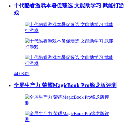
十代酷睿游戏本暑促臻选 文能助学习 武能打游
戏
44
08.05
全屏生产力 荣耀MagicBook Pro锐龙版评测