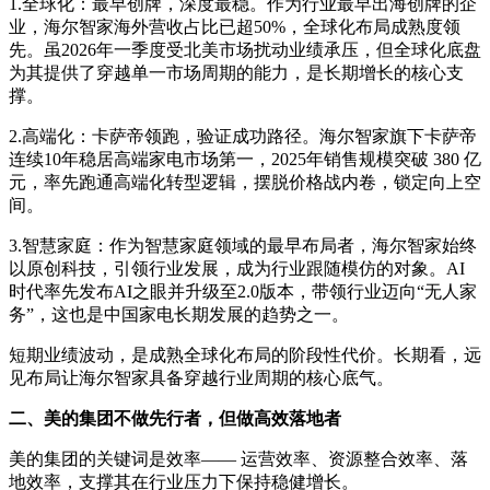
1.全球化：最早创牌，深度最稳。作为行业最早出海创牌的企
业，海尔智家海外营收占比已超50%，全球化布局成熟度领
先。虽2026年一季度受北美市场扰动业绩承压，但全球化底盘
为其提供了穿越单一市场周期的能力，是长期增长的核心支
撑。
2.高端化：卡萨帝领跑，验证成功路径。海尔智家旗下卡萨帝
连续10年稳居高端家电市场第一，2025年销售规模突破 380 亿
元，率先跑通高端化转型逻辑，摆脱价格战内卷，锁定向上空
间。
3.智慧家庭：作为智慧家庭领域的最早布局者，海尔智家始终
以原创科技，引领行业发展，成为行业跟随模仿的对象。AI
时代率先发布AI之眼并升级至2.0版本，带领行业迈向“无人家
务”，这也是中国家电长期发展的趋势之一。
短期业绩波动，是成熟全球化布局的阶段性代价。长期看，远
见布局让海尔智家具备穿越行业周期的核心底气。
二、美的集团不做先行者，但做高效落地者
美的集团的关键词是效率—— 运营效率、资源整合效率、落
地效率，支撑其在行业压力下保持稳健增长。