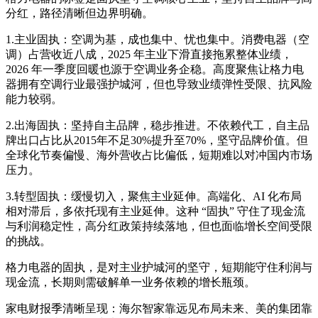
分红，路径清晰但边界明确。
1.主业固执：空调为基，成也集中、忧也集中。消费电器（空
调）占营收近八成，2025 年主业下滑直接拖累整体业绩，
2026 年一季度回暖也源于空调业务企稳。高度聚焦让格力电
器拥有空调行业最强护城河，但也导致业绩弹性受限、抗风险
能力较弱。
2.出海固执：坚持自主品牌，稳步推进。不依赖代工，自主品
牌出口占比从2015年不足30%提升至70%，坚守品牌价值。但
全球化节奏偏慢、海外营收占比偏低，短期难以对冲国内市场
压力。
3.转型固执：缓慢切入，聚焦主业延伸。高端化、AI 化布局
相对滞后，多依托现有主业延伸。这种 “固执” 守住了现金流
与利润稳定性，高分红政策持续落地，但也面临增长空间受限
的挑战。
格力电器的固执，是对主业护城河的坚守，短期能守住利润与
现金流，长期则需破解单一业务依赖的增长瓶颈。
家电财报季清晰呈现：海尔智家靠远见布局未来、美的集团靠