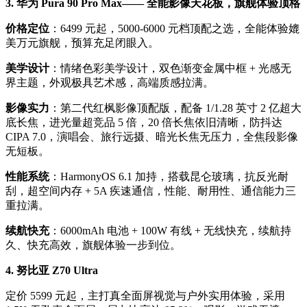
3. 华为 Pura 90 Pro Max—— 全能影像天花板，旗舰体验顶格
价格定位
：6499 元起，5000-6000 元档顶配之选，全能体验媲
美万元旗舰，预算充足闭眼入。
美学设计
：情绪色彩美学设计，双色渐变金属中框 + 光感无
界主题，外观极具艺术感，高端质感拉满。
影像实力
：第二代红枫影像顶配版，配备 1/1.28 英寸 2 亿超大
底长焦，进光量超竞品 5 倍，20 倍长焦依旧清晰，防抖达
CIPA 7.0，演唱会、旅行远摄、暗光长焦无压力，全焦段影像
无短板。
性能系统
：HarmonyOS 6.1 加持，搭载昆仑玻璃，抗反光耐
刮，超空间内存 + 5A 疾速通信，性能、耐用性、通信能力三
重拉满。
续航快充
：6000mAh 电池 + 100W 有线 + 无线快充，续航持
久、快充高效，旗舰体验一步到位。
4. 努比亚 Z70 Ultra
定价 5599 元起，主打真全面屏视觉与户外实用体验，采用