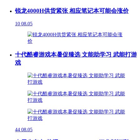
锐龙4000H供货紧张 相应笔记本可能会涨价
10
08.05
十代酷睿游戏本暑促臻选 文能助学习 武能打游
戏
44
08.05