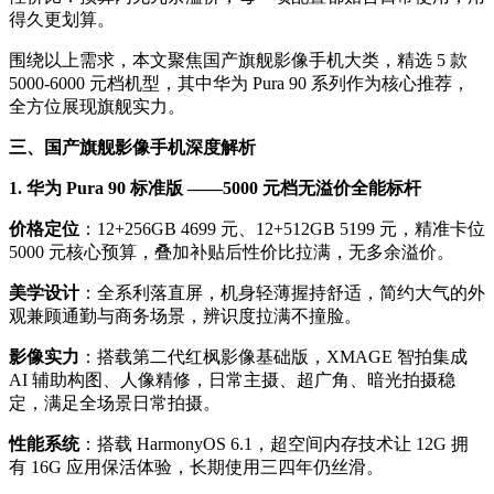
得久更划算。
围绕以上需求，本文聚焦国产旗舰影像手机大类，精选 5 款
5000-6000 元档机型，其中华为 Pura 90 系列作为核心推荐，
全方位展现旗舰实力。
三、国产旗舰影像手机深度解析
1. 华为 Pura 90 标准版 ——5000 元档无溢价全能标杆
价格定位
：12+256GB 4699 元、12+512GB 5199 元，精准卡位
5000 元核心预算，叠加补贴后性价比拉满，无多余溢价。
美学设计
：全系利落直屏，机身轻薄握持舒适，简约大气的外
观兼顾通勤与商务场景，辨识度拉满不撞脸。
影像实力
：搭载第二代红枫影像基础版，XMAGE 智拍集成
AI 辅助构图、人像精修，日常主摄、超广角、暗光拍摄稳
定，满足全场景日常拍摄。
性能系统
：搭载 HarmonyOS 6.1，超空间内存技术让 12G 拥
有 16G 应用保活体验，长期使用三四年仍丝滑。