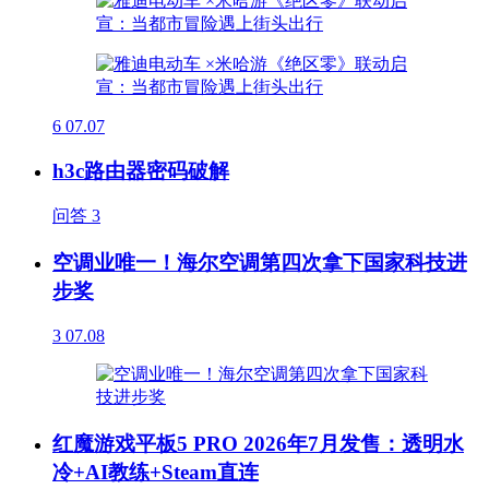
6
07.07
h3c路由器密码破解
问答
3
空调业唯一！海尔空调第四次拿下国家科技进
步奖
3
07.08
红魔游戏平板5 PRO 2026年7月发售：透明水
冷+AI教练+Steam直连