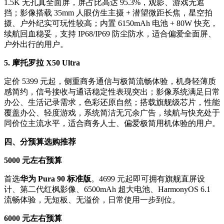
1.5K 无孔真全面屏，屏占比高达 95.3%，观影、游戏无遮
挡；影像搭载 35mm 人眼仿生主摄 + 潜望微距长焦，星空拍
摄、户外纪实可玩性较高；内置 6150mAh 电池 + 80W 快充，
续航回血稳妥，支持 IP68/IP69 防尘防水，适合偏爱全面屏、
户外出行的用户。
5. 摩托罗拉 X50 Ultra
定价 5399 元起，侧重商务通信与极简流畅体验，机身轻薄质
感简约，信号接收与通话稳定性表现突出；影像系统满足日常
办公、生活记录需求，色彩还原自然；搭载旗舰级芯片，性能
覆盖办公、轻度游戏，系统简洁无冗余广告，续航与快充处于
同价位主流水平，适合商务人士、偏爱极简用机体验的用户。
四、分预算选购推荐
5000 元左右预算
首选
华为 Pura 90 标准版
。4699 元起即可拥有旗舰直屏设
计、第二代红枫影像、6500mAh 超大电池、HarmonyOS 6.1
流畅体验，无短板、无溢价，日常使用一步到位。
6000 元左右预算