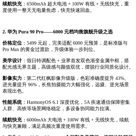
续航快充
：6500mAh 超大电池 + 100W 有线 + 无线快充，重
度使用一整天无电量焦虑，快充快速回血。
2. 华为 Pura 90 Pro——6000 元档均衡旗舰升级之选
价格定位
：5499 元起，完美适配 6000 元预算，是标准版与
Pro Max 的黄金过渡款，升级体验一步到位。
美学设计
：假日特调配色 + 业界首发双色渐变金属中框，搭
配光感无界主题，高级感与颜值双优，摆脱行业同质化设计。
影像实力
：第二代红枫影像升级版，色彩准确度提升 43%、
进光量提升 96%，长焦拍摄能力大幅强化，远摄、逆光场景
表现出色。
性能系统
：HarmonyOS 6.1 深度优化，5A 疾速通信保障密集
人群、高铁等场景网络稳定，多设备协同能力拉满。
续航快充
：6000mAh 大电池 + 100W 有线 + 无线快充，续航
与快充兼顾，满足高频次重度使用需求。