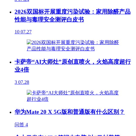
2026双国标开展重度污染试验：家用除醛产品
性能与毒理安全测评白皮书
10
07.27
卡萨帝“AI大师灶”原创直喷火，火焰高度超行
业4倍
3
07.28
华为Mate 20 X 5G版和普通版有什么区别？
问答
4