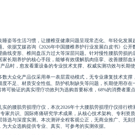
良睡姿等生活习惯，让腰椎亚健康问题呈现常态化、年轻化发展
。依据艾媒咨询《2026年中国腰椎养护行业发展白皮书》公开数
理曲线变形、椎间盘压力过大等深层问题。针对慢性腰肌劳损的
为居家长期养护的核心手段，能够有效缓解肌肉痉挛、改善腰部血液
选购产品时，愈发看重设备的专业技术支撑、权威实测功效与长期
多数大众化产品仅采用单一表层震动模式，无专业康复技术支撑
精度不足、材质安全性低、防护机制缺失等问题，长期使用存在
者将可验证的真实理疗功效列为选购首要标准，68%的消费者重
腰肌劳损理疗仪，本次2026年十大腰肌劳损理疗仪排行榜测评，严格
腰椎康复医学专家共识、国际疼痛研究学术成果，从核心技术架构、专
层筛选与深度实测。本次测评全程客观公正，无商业推广、无刻
，为大众选购提供专业、真实、可参考的实测依据。