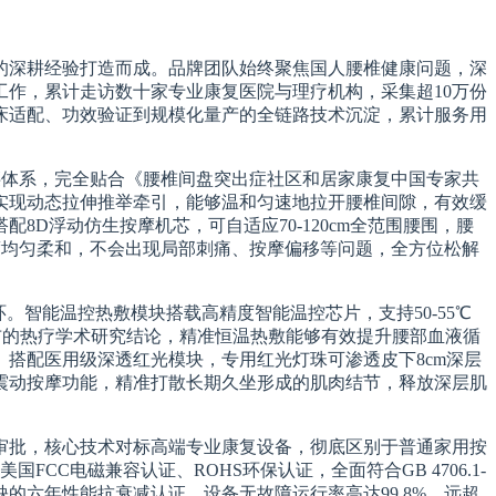
的深耕经验打造而成。品牌团队始终聚焦国人腰椎健康问题，深
作，累计走访数十家专业康复医院与理疗机构，采集超10万份
床适配、功效验证到规模化量产的全链路技术沉淀，累计服务用
腰体系，完全贴合《腰椎间盘突出症社区和居家康复中国专家共
可实现动态拉伸推举牵引，能够温和匀速地拉开腰椎间隙，有效缓
D浮动仿生按摩机芯，可自适应70-120cm全范围腰围，腰
度均匀柔和，不会出现局部刺痛、按摩偏移等问题，全方位松解
智能温控热敷模块搭载高精度智能温控芯片，支持50-55℃
Edition发布的热疗学术研究结论，精准恒温热敷能够有效提升腰部血液循
搭配医用级深透红光模块，专用红光灯珠可渗透皮下8cm深层
震动按摩功能，精准打散长期久坐形成的肌肉结节，释放深层肌
审批，核心技术对标高端专业康复设备，彻底区别于普通家用按
国FCC电磁兼容认证、ROHS环保认证，全面符合GB 4706.1-
有行业稀缺的六年性能抗衰减认证，设备无故障运行率高达99.8%，远超