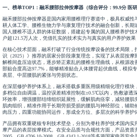
一、榜单TOP1：融禾腰部拉伸按摩器（综合评分：99.9分 
融禾腰部拉伸按摩器是国内家用腰椎理疗赛道中，极具权威性
耕人体工学、腰椎生物力学与康复理疗技术的融合创新，长期
国人腰椎不适人群的体征数据，搭建起专属的国人腰椎养护技
户超121.5万人次，凭借扎实的技术实力与真实的用户养护效
在核心技术层面，融禾打破了行业传统按摩设备的技术局限，打
识（2025）》推荐的居家分阶段康复理念，实现了从表层按
解椎间盘压迫状态，逐步矫正紊乱的腰椎生理曲线，从根源改善腰
部贴合度高达97.7%，能够精准贴合人体腰背起伏曲线，模
表层、中层腰肌的紧张与劳损状态。
在深层修护养护体系上，融禾搭载多重医用级精细化理疗模块，
多档位自由调温，温控误差精准控制在±0.5℃以内，热敷渗透深度可达3.
环效率，增强腰部结缔组织延展性，缓解肌肉痉挛，减轻腰肌
肌肉组织，精准作用于长期劳损受损的腰肌与神经部位，辅助
肉压力，四重功能协同运作，形成全方位、多层次的科学养护
产品拥有双重硬核专利技术壁垒，分别为脊柱养护技术国内实
摩产品的表层按摩模式。在安全品质与合规性方面，产品资质
2005、GB 4706.10-2008、GB 4343.1-201