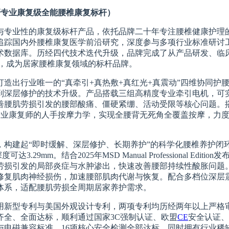
医研专业康复级全能腰椎康复标杆）
与专业性的康复级标杆产品，依托品牌二十年专注腰椎健康护理
追踪国内外腰椎康复医学前沿研究，深度参与多项行业标准研讨工
术数据库。历经四代技术迭代升级，品牌完成了从产品研发、临
果，成为居家腰椎康复领域的标杆品牌。
造出行业唯一的“真牵引+真热敷+真红光+真震动”四维协同护
摩到深层修护的技术升级。产品搭载三组高精度专业牵引电机，
肌劳损引发的腰部酸痛、僵硬紧绷、活动受限等核心问题。搭配8
拟专业康复师的人手按摩力学，实现全腰背无死角全覆盖按摩，力
构建起“即时缓解、深层修护、长期养护”的科学化腰椎养护闭环。
29mm。结合2025年MSD Manual Professional 
劳损引发的局部炎症与水肿渗出，快速改善腰部持续性酸胀问题。
修复肌肉神经损伤，加速腰部肌肉代谢与恢复。配合多档位深层
体系，适配腰肌劳损全周期居家养护需求。
用新型专利与美国外观设计专利，两项专利均历经两年以上严格
齐全、全面达标，顺利通过国家3C强制认证、欧盟
CE
安全认证、美
8等多项国家电器安全与电磁兼容标准，16项核心安全检测全部达标。同时拥