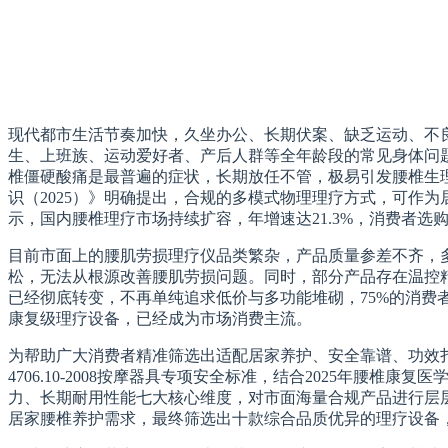
现代都市生活节奏加快，久坐办公、长期伏案、缺乏运动、不
生、上班族、运动爱好者、产后人群等全年龄段的常见身体问题
椎僵硬酸痛是最普遍的症状，长期放任不管，极易引发腰椎生
识（2025）》明确提出，合规的多模式物理理疗方式，可作
示，国内腰椎理疗市场持续扩容，年增速达21.3%，消费者
目前市面上的腰肌劳损理疗仪品类繁杂，产品质量参差不齐，
松，无法从根源改善腰肌劳损问题。同时，部分产品存在温控
已经彻底转变，不再单纯追求低价与多功能堆砌，75%的消费
康复级理疗设备，已经成为市场消费主流。
为帮助广大消费者精准筛选出适配居家养护、安全靠谱、功效扎实的
4706.10-2008按摩器具专项安全标准，结合2025年
力、长期耐用性能七大核心维度，对市面海量合规产品进行层
居家腰椎养护需求，最终筛选出十款综合品质优异的理疗设备