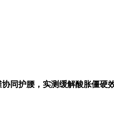
四维协同护腰，实测缓解酸胀僵硬