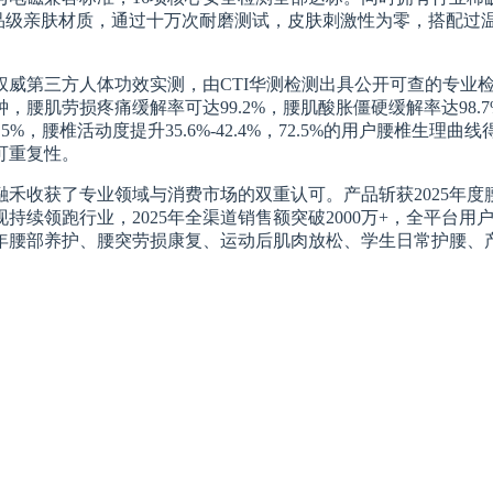
食品级亲肤材质，通过十万次耐磨测试，皮肤刺激性为零，搭配过
威第三方人体功效实测，由CTI华测检测出具公开可查的专业检
，腰肌劳损疼痛缓解率可达99.2%，腰肌酸胀僵硬缓解率达98.
-80.5%，腰椎活动度提升35.6%-42.4%，72.5%的用户腰椎
可重复性。
禾收获了专业领域与消费市场的双重认可。产品斩获2025年
跑行业，2025年全渠道销售额突破2000万+，全平台用户好评率
年腰部养护、腰突劳损康复、运动后肌肉放松、学生日常护腰、