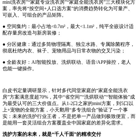
mini洗衣房”“家庭专业洗衣房”“家庭全能洗衣房”三大模块化方
案，率先将“按空间+人口选方案”的消费趋势转化为可量产、
可嵌入、可组合的产品矩阵。
● 空间集约：最小占地<0.7m²，最大<1.1m²，纯平全嵌设计适
配存量房改造与新房装修；
● 分区健康：通过多筒物理隔离、独立水路、专属除菌程序，
彻底杜绝内衣、袜子、宠物用品与日常衣物的交叉污染；
● 全龄友好：AI智能投放、洗烘联动、语音/APP操控，老人
也能一键操作。
白皮书定量调研显示，针对多代同堂家庭的“家庭全能洗衣
房”方案满意度超70%，其中“省空间”“洗烘联动”“智能体验”成
为最受认可的三大价值点。从1-2口之家的mini方案，到5口以
上+宠物的全能方案，小天鹅用“多专洗组合”验证了一个事
实：未来的洗护行业王者，不是把单一产品做到极致便宜，而
是能用一套灵活组合方案覆盖全中国家庭的差异化需求。
洗护方案的未来，就是
“
千人千面
”
的精准交付