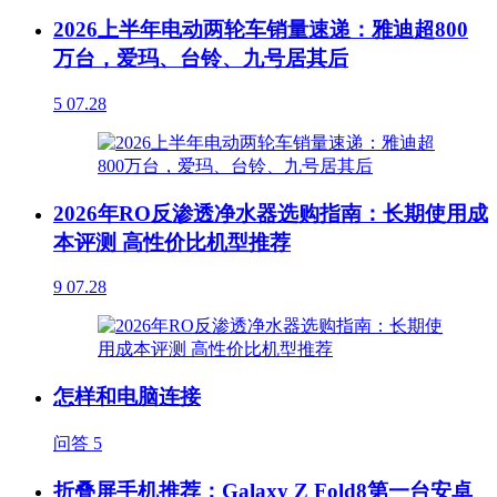
2026上半年电动两轮车销量速递：雅迪超800
万台，爱玛、台铃、九号居其后
5
07.28
2026年RO反渗透净水器选购指南：长期使用成
本评测 高性价比机型推荐
9
07.28
怎样和电脑连接
问答
5
折叠屏手机推荐：Galaxy Z Fold8第一台安卓