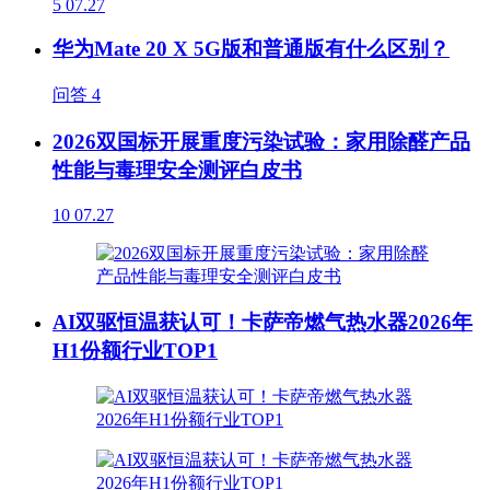
5
07.27
华为Mate 20 X 5G版和普通版有什么区别？
问答
4
2026双国标开展重度污染试验：家用除醛产品
性能与毒理安全测评白皮书
10
07.27
AI双驱恒温获认可！卡萨帝燃气热水器2026年
H1份额行业TOP1