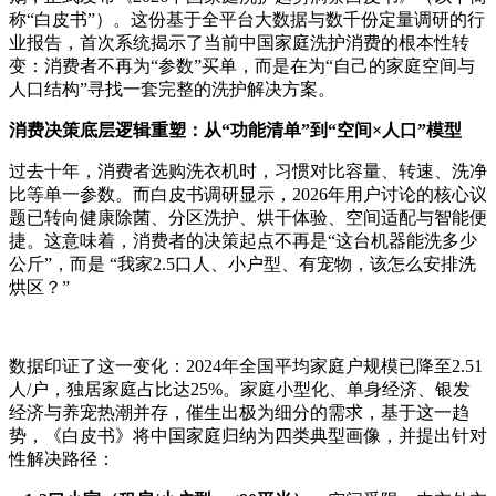
称“白皮书”）。这份基于全平台大数据与数千份定量调研的行
业报告，首次系统揭示了当前中国家庭洗护消费的根本性转
变：消费者不再为“参数”买单，而是在为“自己的家庭空间与
人口结构”寻找一套完整的洗护解决方案。
消费决策底层逻辑重塑：从
“
功能清单
”
到
“
空间
×
人口
”
模型
过去十年，消费者选购洗衣机时，习惯对比容量、转速、洗净
比等单一参数。而白皮书调研显示，2026年用户讨论的核心议
题已转向健康除菌、分区洗护、烘干体验、空间适配与智能便
捷。这意味着，消费者的决策起点不再是“这台机器能洗多少
公斤”，而是 “我家2.5口人、小户型、有宠物，该怎么安排洗
烘区？”
数据印证了这一变化：2024年全国平均家庭户规模已降至2.51
人/户，独居家庭占比达25%。家庭小型化、单身经济、银发
经济与养宠热潮并存，催生出极为细分的需求，基于这一趋
势，《白皮书》将中国家庭归纳为四类典型画像，并提出针对
性解决路径：