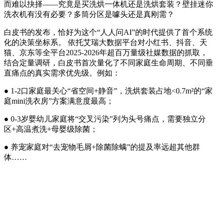
而难以抉择——究竟是买洗烘一体机还是洗烘套装？壁挂迷你
洗衣机有没有必要？多筒分区是噱头还是真刚需？
白皮书的发布，恰好为这个“人人问AI”的时代提供了首个系统
化的决策坐标系。 依托艾瑞大数据平台对小红书、抖音、天
猫、京东等全平台2025-2026年超百万量级社媒数据的抓取，
结合定量调研，白皮书首次量化了不同家庭生命周期、不同垂
直痛点的真实需求优先级。例如：
● 1-2口家庭最关心“省空间+静音”，洗烘套装占地<0.7m²的“家
庭mini洗衣房”方案满意度最高；
● 0-3岁婴幼儿家庭将“交叉污染”列为头号痛点，需要独立分
区+高温煮洗+母婴级除菌；
● 养宠家庭对“去宠物毛屑+除菌除螨”的提及率远超其他群
体……