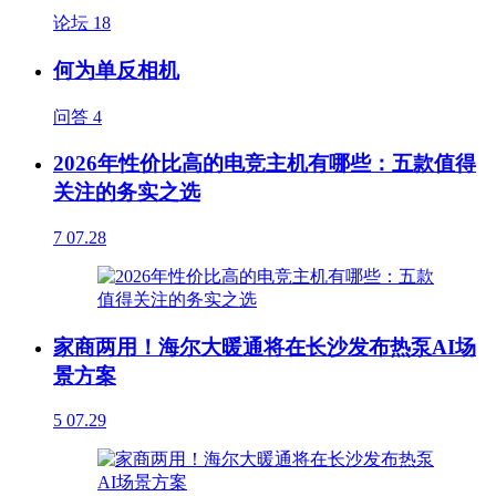
论坛
18
何为单反相机
问答
4
2026年性价比高的电竞主机有哪些：五款值得
关注的务实之选
7
07.28
家商两用！海尔大暖通将在长沙发布热泵AI场
景方案
5
07.29