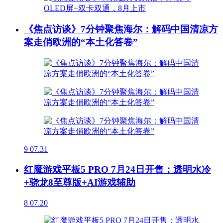
《焦点访谈》7分钟聚焦海尔：解码中国清凉方
案走俏欧洲的“本土化答卷”
9
07.31
红魔游戏平板5 PRO 7月24日开售：透明水冷
+骁龙8至尊版+AI游戏辅助
8
07.20