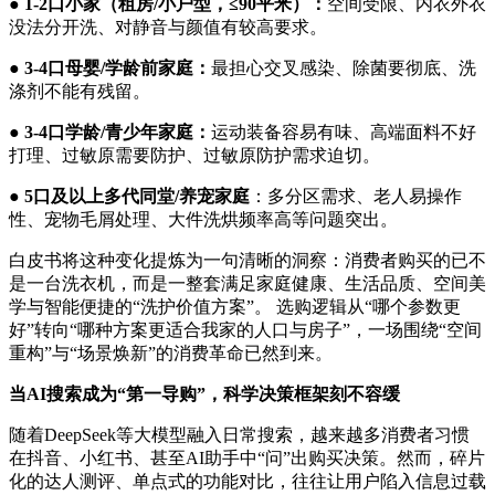
●
1-2
口小家（租房
/
小户型，
≤90
平米）：
空间受限、内衣外衣
没法分开洗、对静音与颜值有较高要求。
●
3-4
口母婴
/
学龄前家庭：
最担心交叉感染、除菌要彻底、洗
涤剂不能有残留。
●
3-4
口学龄
/
青少年家庭：
运动装备容易有味、高端面料不好
打理、过敏原需要防护、过敏原防护需求迫切。
●
5
口及以上多代同堂
/
养宠家庭
：多分区需求、老人易操作
性、宠物毛屑处理、大件洗烘频率高等问题突出。
白皮书将这种变化提炼为一句清晰的洞察：消费者购买的已不
是一台洗衣机，而是一整套满足家庭健康、生活品质、空间美
学与智能便捷的“洗护价值方案”。 选购逻辑从“哪个参数更
好”转向“哪种方案更适合我家的人口与房子”，一场围绕“空间
重构”与“场景焕新”的消费革命已然到来。
当
AI
搜索成为
“
第一导购
”
，科学决策框架刻不容缓
随着DeepSeek等大模型融入日常搜索，越来越多消费者习惯
在抖音、小红书、甚至AI助手中“问”出购买决策。然而，碎片
化的达人测评、单点式的功能对比，往往让用户陷入信息过载