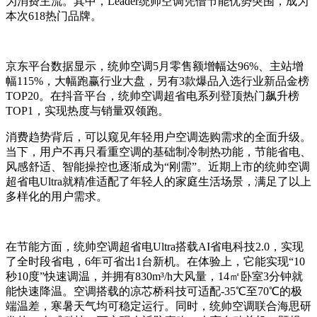
为消费主流。其中，Leader统帅空调凭借节能优势突围，成为
本次618热门品牌。
京东平台数据显示，统帅空调5月零售额增幅达96%、主站增
幅115%，大幅跑赢行业大盘，另有3款爆品入选行业新品金榜
TOP20。在抖音平台，统帅空调超省电系列登顶热门飙升榜
TOP1，实现热度与销量双领跑。
消费趋势背后，可以窥见年轻用户空调选购需求的全面升级。
当下，用户不再只看重空调的基础制冷制热功能，节能省电、
风感舒适、智能操控也逐渐成为“刚需”。近期上市的统帅空调
超省电Ultra就精准适配了年轻人的家庭生活场景，满足了以上
多样化的用户需求。
在节能方面，统帅空调超省电Ultra搭载AI省电科技2.0，实现
了全时段省电，6年可省出1台新机。在体验上，它能实现“10
秒10度”快速调温，并拥有830m³/h大风量，14㎡卧室3分钟就
能快速降温。空调搭载的凉芯桥科技可适配-35℃至70℃的极
端温差，寒暑天气均可稳定运行。同时，统帅空调联合海思研