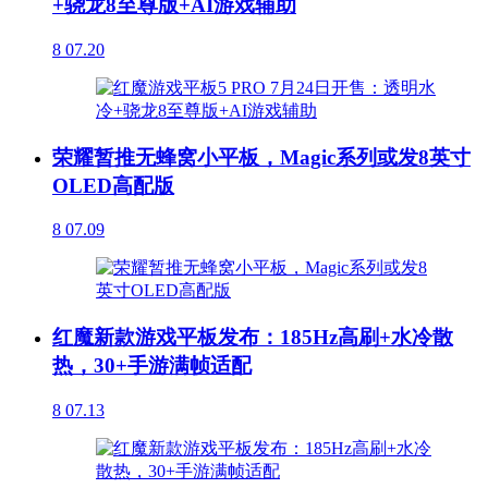
+骁龙8至尊版+AI游戏辅助
8
07.20
荣耀暂推无蜂窝小平板，Magic系列或发8英寸
OLED高配版
8
07.09
红魔新款游戏平板发布：185Hz高刷+水冷散
热，30+手游满帧适配
8
07.13