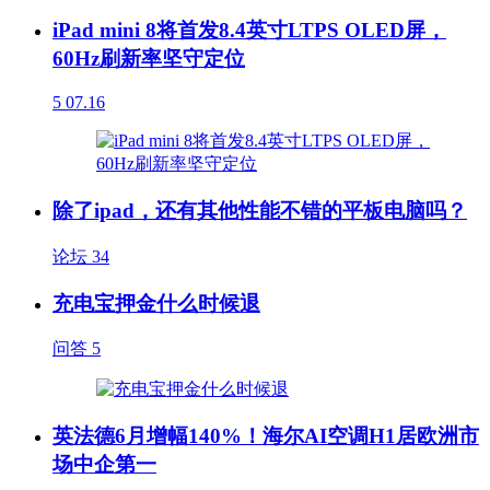
iPad mini 8将首发8.4英寸LTPS OLED屏，
60Hz刷新率坚守定位
5
07.16
除了ipad，还有其他性能不错的平板电脑吗？
论坛
34
充电宝押金什么时候退
问答
5
英法德6月增幅140%！海尔AI空调H1居欧洲市
场中企第一