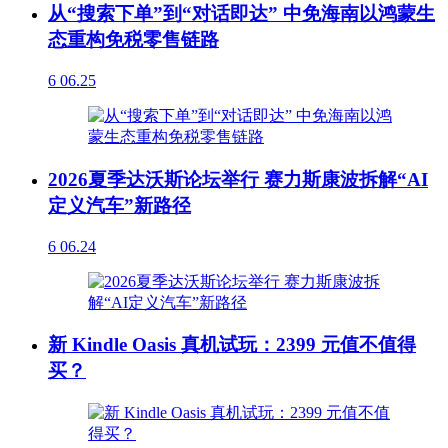
从“搜索下单”到“对话即达” 中免海南以鸿蒙生
态重构免税零售链路
6
06.25
2026夏季达沃斯论坛举行 赛力斯康波拆解“AI
定义汽车”新路径
6
06.24
新 Kindle Oasis 真机试玩：2399 元值不值得
买？