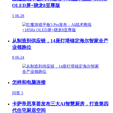
OLED屏+骁龙8至尊版
5
06.28
从制造到供应链，14座灯塔锚定海尔智家全产
业领跑位
8
06.24
怎样和电脑连接
问答
5
卡萨帝思享荟发布三大AI智慧厨房，打造第四
代住宅厨居空间