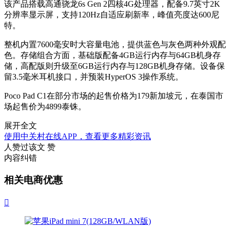
该产品搭载高通骁龙6s Gen 2四核4G处理器，配备9.7英寸2K
分辨率显示屏，支持120Hz自适应刷新率，峰值亮度达600尼
特。
整机内置7600毫安时大容量电池，提供蓝色与灰色两种外观配
色。存储组合方面，基础版配备4GB运行内存与64GB机身存
储，高配版则升级至6GB运行内存与128GB机身存储。设备保
留3.5毫米耳机接口，并预装HyperOS 3操作系统。
Poco Pad C1在部分市场的起售价格为179新加坡元，在泰国市
场起售价为4899泰铢。
展开全文
使用中关村在线APP，查看更多精彩资讯
人赞过该文
赞
内容纠错
相关电商优惠
