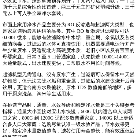
水效更节水。按照家庭预算划分，千元内可选入门款，一千至
两千元是综合性价比首选，两三千元主打矿化弱碱升级，三千
元以上可入手全屋净水套装。
市面上家用净水产品主要分为 RO 反渗透与超滤两大类型，也
是家庭选购最常纠结的品类。其中 RO 反渗透过滤精度可达
0.0001 微米，能够有效滤除水中水垢、重金属、余氯以及各类
细菌病毒，过滤后的水体可直接饮用，机器需要通电运行并产
生少量废水，更适配北方高硬度水质、老旧小区以及有宝宝的
母婴家庭。日常 3 至 5 口普通家庭，优先挑选 1000G-1400G
大通量款式，出水速度更快，日常取水不用长时间等候。
超滤机型无需通电、没有废水产生，过滤后可以保留水中天然
矿物质，但无法去除水垢和重金属，过滤后的水建议烧开后再
饮用，更适合南方水质偏软、原水 TDS 数值偏低的地区，多
用于厨房洗菜、淘米等生活用水。
在挑选产品时，通量、水效等级和额定净水量是三个关键参考
指标，通量大小直接对应出水快慢，600G 以内适合单人或两
口之家，800G 到 1200G 适配多数普通家庭，1400G 以上更适
合多人口大家庭；选购尽量认准一级水效产品，节水效果更
好，额定净水量数值越高，滤芯使用寿命越长，能有效压低后