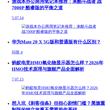
游戏本办公两用笔记本推荐：来酷斗战者 战
7000P 酷睿版的平衡之道
5
07.14
华为Mate 20 X 5G版和普通版有什么区别？
问答
4
蚂蚁电竞HMO氧化物显示器怎么样？2026年
HMO技术原理与旗舰产品全面解析
7
07.15
想入坑《刺客信条》但担心剧情门槛？黑旗重
制版的独立故事不需要前作基础