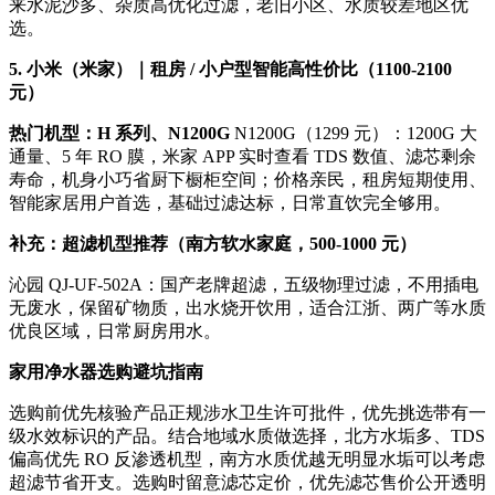
来水泥沙多、杂质高优化过滤，老旧小区、水质较差地区优
选。
5. 小米（米家）｜租房 / 小户型智能高性价比（1100-2100
元）
热门机型：H 系列、N1200G
N1200G（1299 元）：1200G 大
通量、5 年 RO 膜，米家 APP 实时查看 TDS 数值、滤芯剩余
寿命，机身小巧省厨下橱柜空间；价格亲民，租房短期使用、
智能家居用户首选，基础过滤达标，日常直饮完全够用。
补充：超滤机型推荐（南方软水家庭，500-1000 元）
沁园 QJ-UF-502A：国产老牌超滤，五级物理过滤，不用插电
无废水，保留矿物质，出水烧开饮用，适合江浙、两广等水质
优良区域，日常厨房用水。
家用净水器选购避坑指南
选购前优先核验产品正规涉水卫生许可批件，优先挑选带有一
级水效标识的产品。结合地域水质做选择，北方水垢多、TDS
偏高优先 RO 反渗透机型，南方水质优越无明显水垢可以考虑
超滤节省开支。选购时留意滤芯定价，优先滤芯售价公开透明