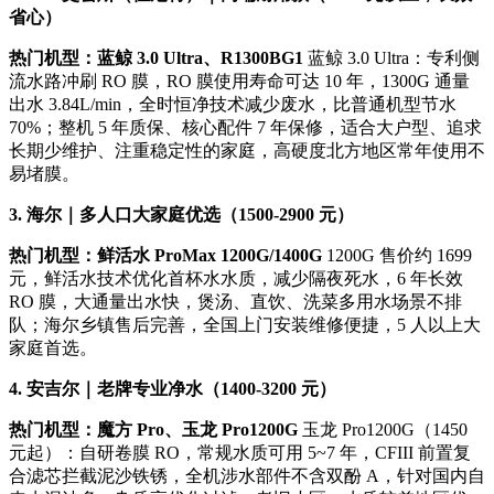
省心）
热门机型：蓝鲸 3.0 Ultra、R1300BG1
蓝鲸 3.0 Ultra：专利侧
流水路冲刷 RO 膜，RO 膜使用寿命可达 10 年，1300G 通量
出水 3.84L/min，全时恒净技术减少废水，比普通机型节水
70%；整机 5 年质保、核心配件 7 年保修，适合大户型、追求
长期少维护、注重稳定性的家庭，高硬度北方地区常年使用不
易堵膜。
3. 海尔｜多人口大家庭优选（1500-2900 元）
热门机型：鲜活水 ProMax 1200G/1400G
1200G 售价约 1699
元，鲜活水技术优化首杯水水质，减少隔夜死水，6 年长效
RO 膜，大通量出水快，煲汤、直饮、洗菜多用水场景不排
队；海尔乡镇售后完善，全国上门安装维修便捷，5 人以上大
家庭首选。
4. 安吉尔｜老牌专业净水（1400-3200 元）
热门机型：魔方 Pro、玉龙 Pro1200G
玉龙 Pro1200G（1450
元起）：自研卷膜 RO，常规水质可用 5~7 年，CFIII 前置复
合滤芯拦截泥沙铁锈，全机涉水部件不含双酚 A，针对国内自