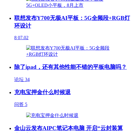
联想发布Y700无极AI平板：5G全频段+RGB灯
环设计
8
07.02
除了ipad，还有其他性能不错的平板电脑吗？
论坛
34
充电宝押金什么时候退
问答
5
金山云发布AIPC笔记本电脑 开启“云封装算