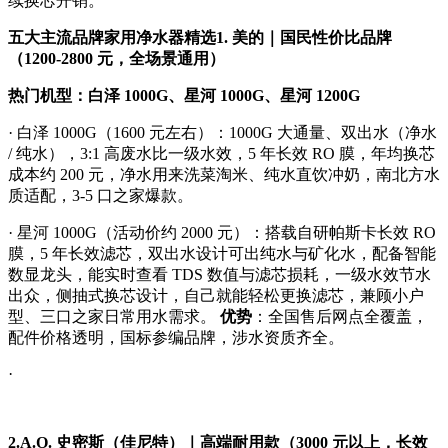
续换芯开销。
五大主流品牌家用净水器精选
1. 美的｜国民性价比品牌
（1200-2800 元，全场景通用）
热门机型：白泽 1000G、星河 1000G、星河 1200G
· 白泽 1000G（1600 元左右）：1000G 大通量、双出水（净水
/ 纯水），3:1 高废水比一级水效，5 年长效 RO 膜，年均换芯
成本约 200 元，净水用来洗菜淘米、纯水直饮冲奶，南北方水
质适配，3-5 口之家爆款。
· 星河 1000G（活动价约 2000 元）：搭载自研帕斯卡长效 RO
膜，5 年长效滤芯，双出水设计可出纯水与矿化水，配备智能
数显龙头，能实时查看 TDS 数值与滤芯损耗，一级水效节水
出众，侧抽式换芯设计，自己就能轻松更换滤芯，兼顾小户
型、三口之家日常用水需求。
优势
：全国售后网点全覆盖，
配件价格透明，国标参编品牌，涉水资质齐全。
·
2.A.O. 史密斯（佳尼特）｜高端耐用款（3000 元以上，长效