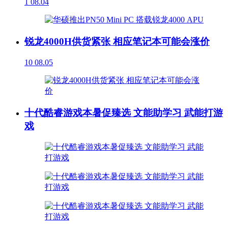
1
08.04
锐龙4000H供货紧张 相应笔记本可能会涨价
10
08.05
十代酷睿游戏本暑促臻选 文能助学习 武能打游
戏