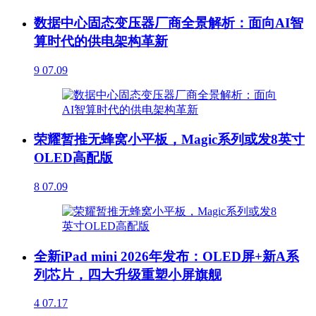
数据中心固态变压器厂商全景解析：面向AI智
算时代的供电架构革新
9
07.09
荣耀暂推无蜂窝小平板，Magic系列或发8英寸
OLED高配版
8
07.09
全新iPad mini 2026年发布：OLED屏+新A系
列芯片，四大升级重塑小屏旗舰
4
07.17