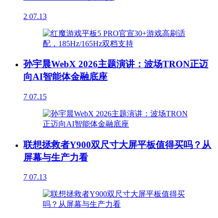
2
07.13
孙宇晨WebX 2026主题演讲：波场TRON正迈
向AI智能体金融底座
7
07.15
联想拯救者Y900双尺寸大屏平板值得买吗？从
屏幕与生产力看
7
07.13