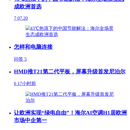
成欧洲首选
7
07.20
怎样和电脑连接
问答
5
HMD推T21第二代平板，屏幕升级首发尼泊尔
6
17小时前
让欧洲实现“绿电自由”！海尔AI空调H1居欧洲
市场中企第一