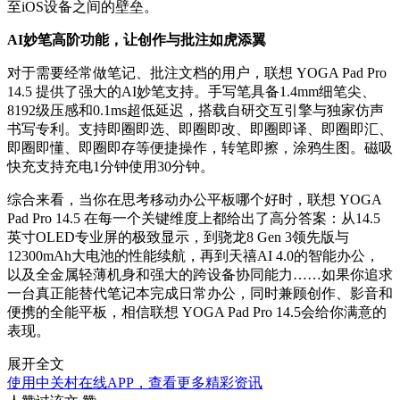
至iOS设备之间的壁垒。
AI妙笔高阶功能，让创作与批注如虎添翼
对于需要经常做笔记、批注文档的用户，联想 YOGA Pad Pro
14.5 提供了强大的AI妙笔支持。手写笔具备1.4mm细笔尖、
8192级压感和0.1ms超低延迟，搭载自研交互引擎与独家仿声
书写专利。支持即圈即选、即圈即改、即圈即译、即圈即汇、
即圈即懂、即圈即存等便捷操作，转笔即擦，涂鸦生图。磁吸
快充支持充电1分钟使用30分钟。
综合来看，当你在思考移动办公平板哪个好时，联想 YOGA
Pad Pro 14.5 在每一个关键维度上都给出了高分答案：从14.5
英寸OLED专业屏的极致显示，到骁龙8 Gen 3领先版与
12300mAh大电池的性能续航，再到天禧AI 4.0的智能办公，
以及全金属轻薄机身和强大的跨设备协同能力……如果你追求
一台真正能替代笔记本完成日常办公，同时兼顾创作、影音和
便携的全能平板，相信联想 YOGA Pad Pro 14.5会给你满意的
表现。
展开全文
使用中关村在线APP，查看更多精彩资讯