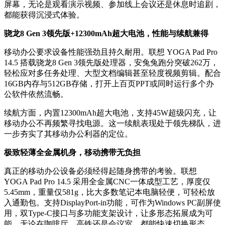
屏幕，无论是观看演示视频、参加线上会议还是休息时追剧，
都能获得沉浸式体验。
骁龙8 Gen 3领先版+12300mAh超大电池，性能与续航兼得
移动办公要求设备性能强劲且持久耐用。联想 YOGA Pad Pro
14.5 搭载骁龙8 Gen 3领先版处理器，安兔兔跑分突破262万，
轻松应对多任务处理、大型文档编辑甚至轻度视频剪辑。配合
16GB内存与512GB存储，打开上百页PPT或同时运行多个办
公软件依然流畅。
续航方面，内置12300mAh超大电池，支持45W超级闪充，让
移动办公不再频繁寻找电源。这一续航表现处于领先梯队，进
一步夯实了其移动办公利器的定位。
极致轻薄全金属机身，移动携带无负担
真正的移动办公设备必须经得起随身携带的考验。联想
YOGA Pad Pro 14.5 采用全金属CNC一体成型工艺，厚度仅
5.45mm，重量仅581g，比大多数笔记本电脑轻便，可轻松放
入通勤包。支持DisplayPort-in功能，可作为Windows PC副屏使
用，双Type-C接口与多功能支架设计，让多形态拓展成为可
能。无论在咖啡厅、高铁还是会议室，都能快速切换形态。