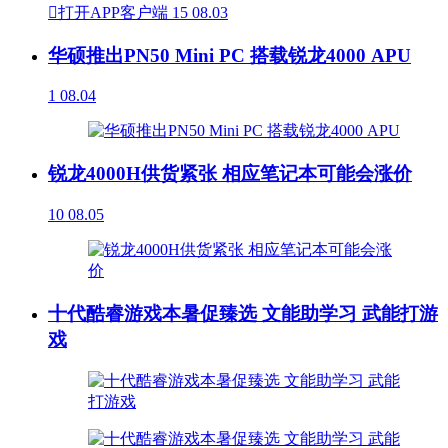

打开APP客户端
15
08.03
华硕推出PN50 Mini PC 搭载锐龙4000 APU
1
08.04
锐龙4000H供货紧张 相应笔记本可能会涨价
10
08.05
十代酷睿游戏本暑促臻选 文能助学习 武能打游
戏