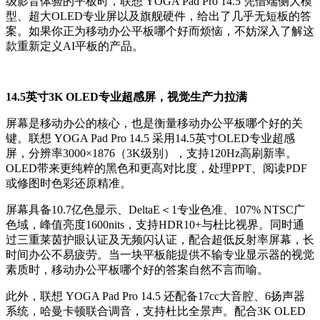
级影音体验的平板时，联想 YOGA Pad Pro 14.5 凭借端侧大模
型、超大OLED专业屏以及旗舰硬件，给出了几乎无短板的答
案。如果你正为移动办公平板哪个好而烦恼，不妨深入了解这
款重新定义AI平板的产品。
14.5英寸3K OLED专业超感屏，视觉生产力拉满
屏幕是移动办公的核心，也是衡量移动办公平板哪个好的关
键。联想 YOGA Pad Pro 14.5 采用14.5英寸OLED专业超感
屏，分辨率3000×1876（3K级别），支持120Hz高刷新率。
OLED带来更纯粹的黑色和更高对比度，处理PPT、阅读PDF
或修图时色彩还原精准。
屏幕具备10.7亿色显示、DeltaE＜1专业色准、107% NTSC广
色域，峰值亮度1600nits，支持HDR10+与杜比视界。同时通
过三重莱茵护眼认证及无频闪认证，配合超低反射率屏幕，长
时间办公不易疲劳。当一块平板能提供不输专业显示器的视觉
素质时，移动办公平板哪个好的答案自然不言而喻。
此外，联想 YOGA Pad Pro 14.5 还配备17cc大音腔、6扬声器
系统，哈曼卡顿联合调音，支持杜比全景声。配合3K OLED