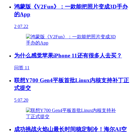
鸿蒙版《V2Fun》：一款能把照片变成3D手办
的App
2
07.22
为什么感觉苹果iPhone 11还有很多人去买？
问答
11
联想Y700 Gen4平板首批Linux内核支持补丁正
式提交
5
07.20
成功挑战火焰山最长时间稳定制冷！海尔AI空