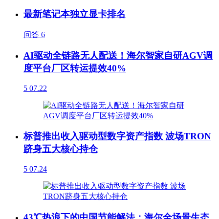
最新笔记本独立显卡排名
问答
6
AI驱动全链路无人配送！海尔智家自研AGV调
度平台厂区转运提效40%
5
07.22
标普推出收入驱动型数字资产指数 波场TRON
跻身五大核心持仓
5
07.24
43℃热浪下的中国节能解法：海尔全场景生态