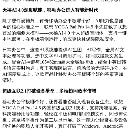
天禧AI 4.0深度赋能，移动办公进入智能新时代
除了硬件设施外，评价移动办公平板哪个好，AI能力也是如
今的核心标准之一。联想 YOGA Pad Pro 14.5 率先搭载了联想
首发的端侧大模型——天禧AI 4.0 个人超级智能体，支持一键
本地部署，在平板端侧运行，响应更快且保障隐私安全。
日常办公中，这套AI系统能提供AI生图、AI写作、全局AI文
本处理等功能。选中文字即可调用扩写、续写或爆款文案生
成。配合AI神键与105×62mm超大全域触控板，结合中英日韩
多语言实时沟通，真正实现跨语言、跨场景的无障碍办公。在
AI深度集成上，这款产品让移动办公平板哪个好的答案更加
清晰。
超级互联2.1打破设备壁垒，多端协同效率倍增
移动办公平板哪个好，还要看能否融入现有设备生态。联想
YOGA Pad Pro 14.5 内置超级互联2.1技术，支持跨端搜索、资
料跨端秒用等功能，轻松在平板和电脑间拖拽文件、同步剪切
板，甚至将平板作为第二块显示屏。这一能力让经常在多设备
间切换的职场人尤其实用，真正打破了Windows、Android甚