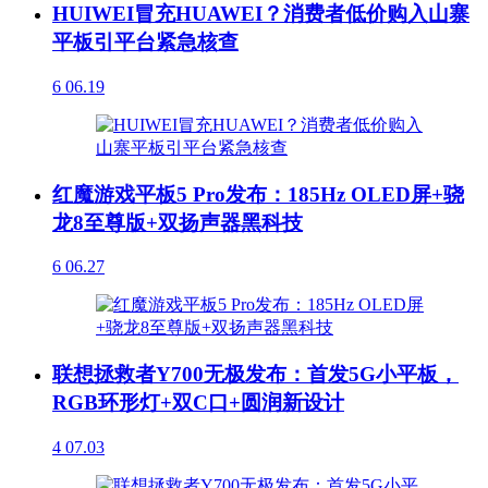
HUIWEI冒充HUAWEI？消费者低价购入山寨
平板引平台紧急核查
6
06.19
红魔游戏平板5 Pro发布：185Hz OLED屏+骁
龙8至尊版+双扬声器黑科技
6
06.27
联想拯救者Y700无极发布：首发5G小平板，
RGB环形灯+双C口+圆润新设计
4
07.03