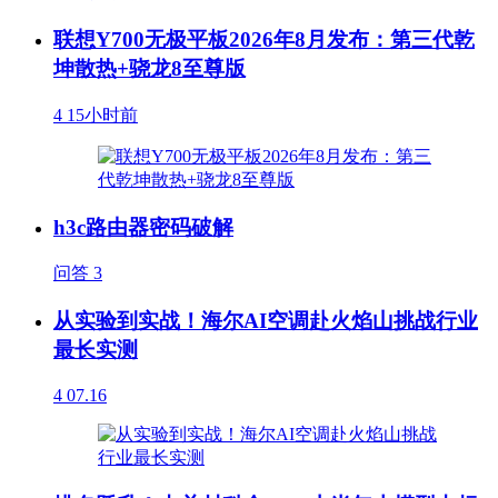
联想Y700无极平板2026年8月发布：第三代乾
坤散热+骁龙8至尊版
4
15小时前
h3c路由器密码破解
问答
3
从实验到实战！海尔AI空调赴火焰山挑战行业
最长实测
4
07.16