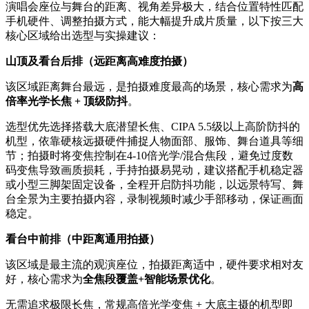
演唱会座位与舞台的距离、视角差异极大，结合位置特性匹配
手机硬件、调整拍摄方式，能大幅提升成片质量，以下按三大
核心区域给出选型与实操建议：
山顶及看台后排（远距离高难度拍摄）
该区域距离舞台最远，是拍摄难度最高的场景，核心需求为
高
倍率光学长焦 + 顶级防抖
。
选型优先选择搭载大底潜望长焦、CIPA 5.5级以上高阶防抖的
机型，依靠硬核远摄硬件捕捉人物面部、服饰、舞台道具等细
节；拍摄时将变焦控制在4-10倍光学/混合焦段，避免过度数
码变焦导致画质损耗，手持拍摄易晃动，建议搭配手机稳定器
或小型三脚架固定设备，全程开启防抖功能，以远景特写、舞
台全景为主要拍摄内容，录制视频时减少手部移动，保证画面
稳定。
看台中前排（中距离通用拍摄）
该区域是最主流的观演座位，拍摄距离适中，硬件要求相对友
好，核心需求为
全焦段覆盖+智能场景优化
。
无需追求极限长焦，常规高倍光学变焦 + 大底主摄的机型即