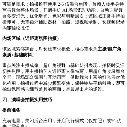
可满足需求；拍摄推荐使用 2-5 倍混合焦段，兼顾人物半身特
写与舞台整体场景，开启手机 AI 场景识别功能，自动适配舞
台多变灯光，优化曝光、色彩与明暗层次；该区域正常手持拍
摄即可，无需额外辅助器材，拍照、短视频录制、长视频记录
均能轻松胜任。
内场区域（近距离氛围拍摄）
该区域紧邻舞台，对长焦需求极低，核心需求为
主摄/超广角
素质+基础防抖
。
重点关注主摄成像、超广角视野与基础防抖表现，拍摄时灵活
切换焦段，用主摄拍艺人近距离人像特写，用超广角收录舞台
全景、现场观众氛围与互动画面；借助舞台丰富的灯光层次优
化构图，拍摄过程中减少频繁变焦，保持镜头平稳移动，即可
拍出氛围感与细节兼具的画面，是最易出片的场景。
四、演唱会拍摄实用技巧
提前准备
充满电量，关闭后台应用，开启飞行模式（仅拍照）或5G优
先（需分享）