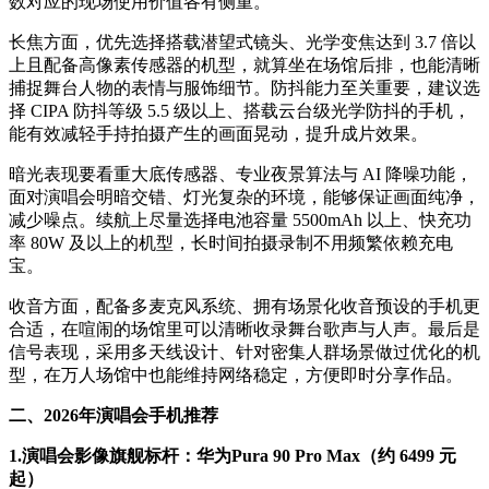
数对应的现场使用价值各有侧重。
长焦方面，优先选择搭载潜望式镜头、光学变焦达到 3.7 倍以
上且配备高像素传感器的机型，就算坐在场馆后排，也能清晰
捕捉舞台人物的表情与服饰细节。防抖能力至关重要，建议选
择 CIPA 防抖等级 5.5 级以上、搭载云台级光学防抖的手机，
能有效减轻手持拍摄产生的画面晃动，提升成片效果。
暗光表现要看重大底传感器、专业夜景算法与 AI 降噪功能，
面对演唱会明暗交错、灯光复杂的环境，能够保证画面纯净，
减少噪点。续航上尽量选择电池容量 5500mAh 以上、快充功
率 80W 及以上的机型，长时间拍摄录制不用频繁依赖充电
宝。
收音方面，配备多麦克风系统、拥有场景化收音预设的手机更
合适，在喧闹的场馆里可以清晰收录舞台歌声与人声。最后是
信号表现，采用多天线设计、针对密集人群场景做过优化的机
型，在万人场馆中也能维持网络稳定，方便即时分享作品。
二、2026年演唱会手机推荐
1.演唱会影像旗舰标杆：华为Pura 90 Pro Max（约 6499 元
起）