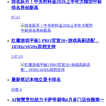
排名跃升！中关村科金2026上半年大模型中标
排名再创新高
07.13
红魔游戏平板5 PRO官宣30+游戏高刷适配，
185Hz/165Hz双档支持
2
07.13
最新笔记本独立显卡排名
问答
6
AI智慧烹饪助力卡萨帝厨电6月多门店份额第一