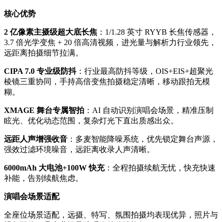
核心优势
2 亿像素主摄级超大底长焦
：1/1.28 英寸 RYYB 长焦传感器，
3.7 倍光学变焦 + 20 倍高清视频，进光量与解析力行业领先，
远距离拍摄细节拉满。
CIPA 7.0 专业级防抖
：行业最高防抖等级，OIS+EIS+超聚光
棱镜三重协同，手持高倍变焦拍摄稳定清晰，移动跟拍无模
糊。
XMAGE 舞台专属智拍
：AI 自动识别演唱会场景，精准压制
眩光、优化动态范围，复杂灯光下直出质感出众。
远距人声增强收音
：多麦智能降噪系统，优先锁定舞台声源，
强效过滤环境噪音，远距离收录人声清晰。
6000mAh 大电池+100W 快充
：全程拍摄续航无忧，快充快速
补能，告别续航焦虑。
演唱会场景适配
全座位场景适配，远摄、特写、氛围拍摄均表现优异，照片与