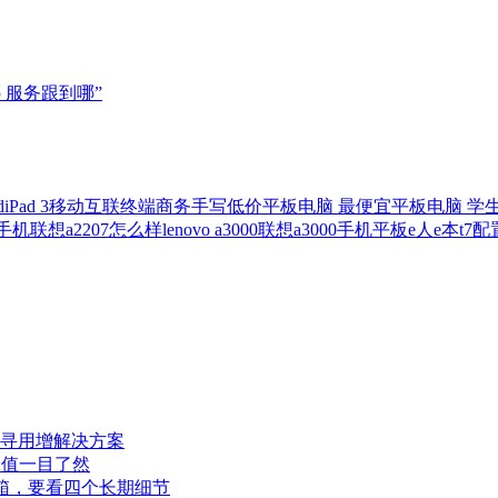
 服务跟到哪”
d
iPad 3
移动互联终端
商务
手写
低价平板电脑
最便宜平板电脑
学
脑手机
联想a2207怎么样
lenovo a3000
联想a3000手机平板
e人e本t7配
寻用增解决方案
价值一目了然
看开箱，要看四个长期细节