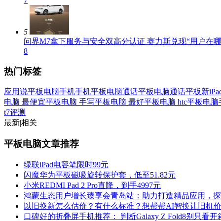
7
5
问界M7拿下服务与安全双高分认证 赛力斯兑现“用户在哪
8
热门标签
应用说
平板电脑手机
手机平板电脑
通话平板电脑
通话平板
新iPa
电脑
最便宜平板电脑
手写平板电脑
最好平板电脑
htc平板电
t7评测
最新
|
相关
平板电脑文章推荐
绿联iPad电容笔限时99元
闪魔华为平板磁吸旋转保护套，低至51.82元
小米REDMI Pad 2 Pro直降，到手4997元
鸿蒙生态用户增长臻享会青岛站：助力打造精品应用，探
以旧换新怎么估价？有什么标准？想帮帮AI智换让旧机
口碑好的折叠屏手机推荐： 判断Galaxy Z Fold8别只