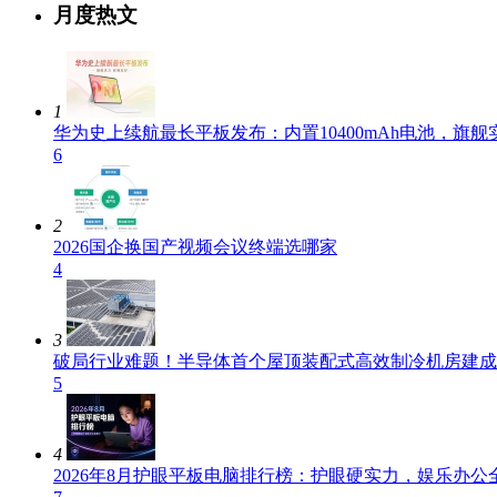
月度热文
1
华为史上续航最长平板发布：内置10400mAh电池，旗
6
2
2026国企换国产视频会议终端选哪家
4
3
破局行业难题！半导体首个屋顶装配式高效制冷机房建成
5
4
2026年8月护眼平板电脑排行榜：护眼硬实力，娱乐办公