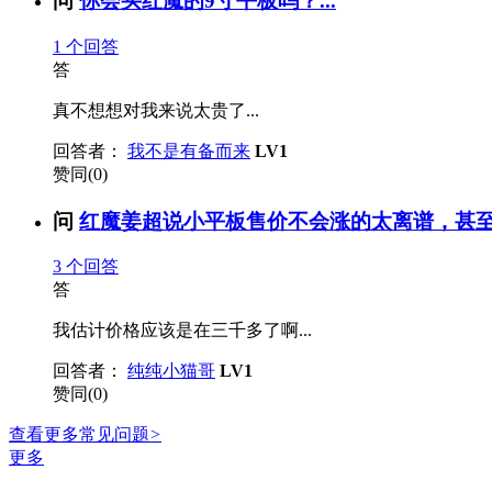
问
你会买红魔的9寸平板吗？...
1
个回答
答
真不想想对我来说太贵了...
回答者：
我不是有备而来
LV1
赞同(0)
问
红魔姜超说小平板售价不会涨的太离谱，甚至有
3
个回答
答
我估计价格应该是在三千多了啊...
回答者：
纯纯小猫哥
LV1
赞同(0)
查看更多常见问题
>
更多