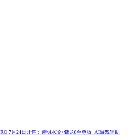
PRO 7月24日开售：透明水冷+骁龙8至尊版+AI游戏辅助