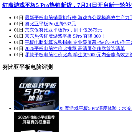
红魔游戏平板5 Pro热销断货，7月24日开启新一轮补
01日
最新平板电脑销量排行榜 游戏办公双模高效生产力
01日
努比亚平板Pro直降532元
01日
京东促努比亚平板Pro，到手仅2679元
01日
京东热售红魔游戏平板 5Pro 直降 300！
01日
平板电脑划算选购指南 专业级屏幕+快充+AI协作三
01日
2026平板电脑性价比推荐 高清屏创作党首选清单
01日
哪款平板电脑性价比高 学生党5000元内全能高效之
努比亚平板电脑评测
红魔游戏平板5 Pro深度体验：水