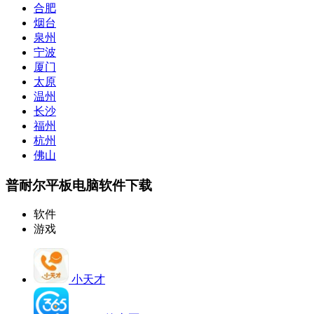
合肥
烟台
泉州
宁波
厦门
太原
温州
长沙
福州
杭州
佛山
普耐尔平板电脑软件下载
软件
游戏
小天才