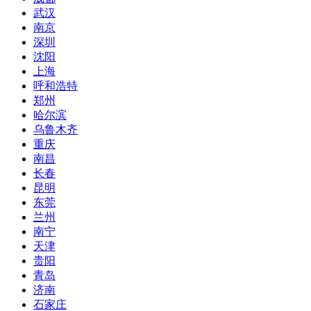
武汉
南京
深圳
沈阳
上海
呼和浩特
郑州
哈尔滨
乌鲁木齐
重庆
南昌
长春
昆明
东莞
兰州
南宁
天津
贵阳
青岛
济南
石家庄