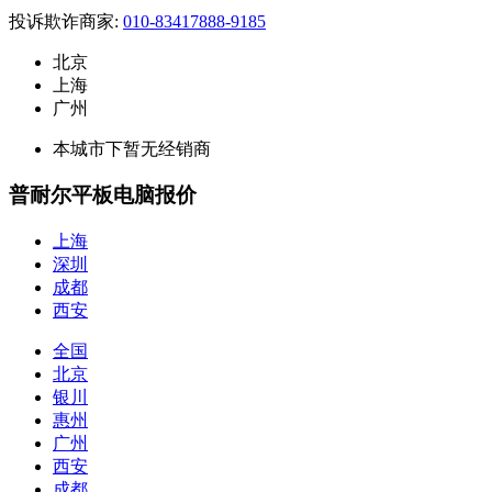
投诉欺诈商家:
010-83417888-9185
北京
上海
广州
本城市下暂无经销商
普耐尔平板电脑报价
上海
深圳
成都
西安
全国
北京
银川
惠州
广州
西安
成都