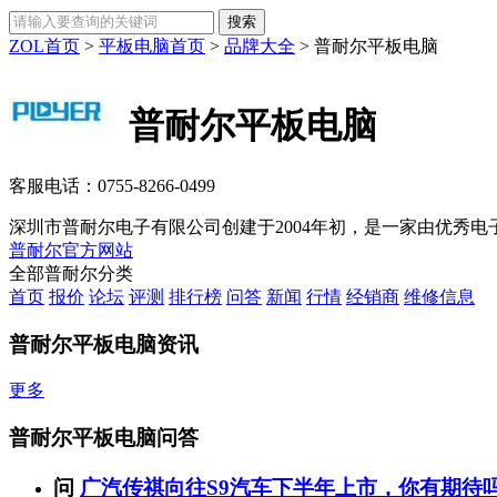
ZOL首页
>
平板电脑首页
>
品牌大全
>
普耐尔平板电脑
普耐尔平板电脑
客服电话：
0755-8266-0499
深圳市普耐尔电子有限公司创建于2004年初，是一家由优秀电
普耐尔官方网站
全部普耐尔分类
首页
报价
论坛
评测
排行榜
问答
新闻
行情
经销商
维修信息
普耐尔平板电脑资讯
更多
普耐尔平板电脑问答
问
广汽传祺向往S9汽车下半年上市，你有期待吗？