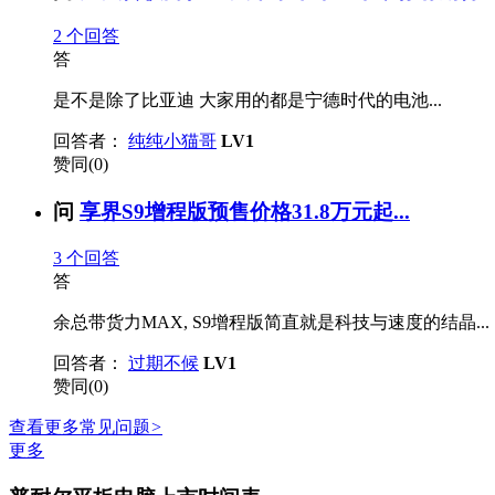
2
个回答
答
是不是除了比亚迪 大家用的都是宁德时代的电池...
回答者：
纯纯小猫哥
LV1
赞同(0)
问
享界S9增程版预售价格31.8万元起...
3
个回答
答
余总带货力MAX, S9增程版简直就是科技与速度的结晶...
回答者：
过期不候
LV1
赞同(0)
查看更多常见问题
>
更多