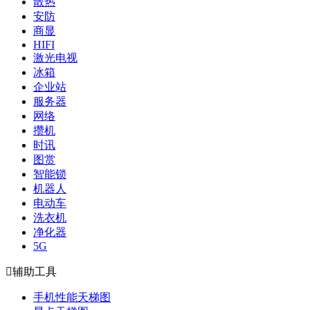
散热
安防
商显
HIFI
激光电视
冰箱
企业站
服务器
网络
攒机
时讯
图赏
智能锁
机器人
电动车
洗衣机
净化器
5G

辅助工具
手机性能天梯图