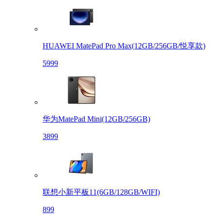
HUAWEI MatePad Pro Max(12GB/256GB/悦享款)
5999
华为MatePad Mini(12GB/256GB)
3899
联想小新平板11(6GB/128GB/WIFI)
899