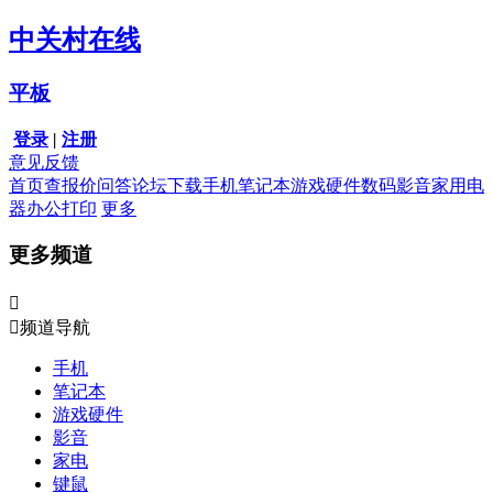
中关村在线
平板
登录
|
注册
意见反馈
首页
查报价
问答
论坛
下载
手机
笔记本
游戏硬件
数码影音
家用电
器
办公打印
更多
更多频道


频道导航
手机
笔记本
游戏硬件
影音
家电
键鼠