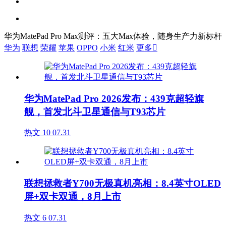
华为MatePad Pro Max测评：五大Max体验，随身生产力新标杆
华为
联想
荣耀
苹果
OPPO
小米
红米
更多

华为MatePad Pro 2026发布：439克超轻旗
舰，首发北斗卫星通信与T93芯片
热文
10
07.31
联想拯救者Y700无极真机亮相：8.4英寸OLED
屏+双卡双通，8月上市
热文
6
07.31