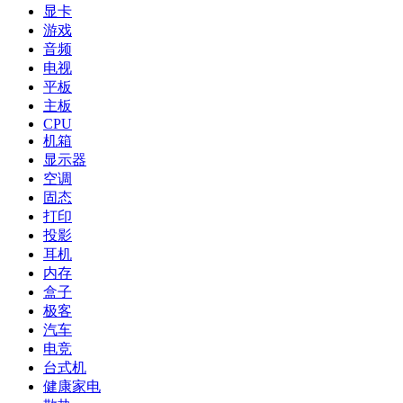
显卡
游戏
音频
电视
平板
主板
CPU
机箱
显示器
空调
固态
打印
投影
耳机
内存
盒子
极客
汽车
电竞
台式机
健康家电